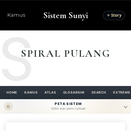
Sistem Sunyi
Kamus
✧ Story
S
SPIRAL PULANG
HOME
KAMUS
ATLAS
GLOSARIUM
SEARCH
EXTREME
PETA SISTEM
⊙
Orbit dan jenis tulisan
ORBIT UTAMA