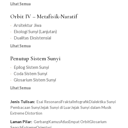
Lihat Semua
Orbit IV – Metafisik-Naratif
Arsitektur Jiwa
Ekologi Sunyi (Lanjutan)
Dualitas Eksistensial
Lihat Semua
Penutup Sistem Sunyi
Epilog Sistem Sunyi
Coda Sistem Sunyi
Glosarium Sistem Sunyi
Lihat Semua
Jenis Tulisan:
Esai Resonansi
Fraktal
Infografik
Dialektika Sunyi
Pembacaan Sunyi
Jejak Sunyi di Luar
Jejak Sunyi dalam Musik
Extreme Distortion
Laman Pilar:
Gerbang
Kamus
Atlas
Empat Orbit
Glosarium
Search
Extreme
Orientasi