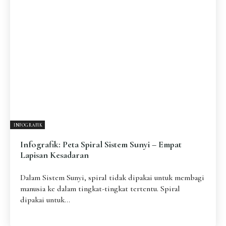
Pengantar
Psikospiritual
Relasional
Eksistensial-Kreatif
Metafisik-Naratif
Penutup
JENIS TULISAN
ESAI RESONANSI
FRAKTAL
INFOGRAFIK
DIALEKTIKA SUNYI
PEMBACAAN SUNYI
JEJAK SUNYI DI LUAR
JEJAK SUNYI DALAM MUSIK
INFOGRAFIK
EXTREME DISTORTION
Infografik: Peta Spiral Sistem Sunyi – Empat
Lapisan Kesadaran
Dalam Sistem Sunyi, spiral tidak dipakai untuk membagi
manusia ke dalam tingkat-tingkat tertentu. Spiral
dipakai untuk...