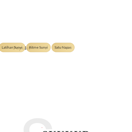
Latihan Sunyi
Ritme Sunyi
Satu Napas
Populer