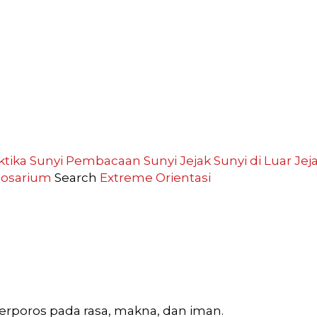
ktika Sunyi
Pembacaan Sunyi
Jejak Sunyi di Luar
Jej
losarium
Search
Extreme
Orientasi
berporos pada rasa, makna, dan iman.