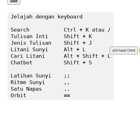
⌨︎
Jelajah dengan keyboard

Search           Ctrl + K atau /

Tulisan Inti     Shift + K

Jenis Tulisan    Shift + J

Litani Sunyi     Alt + L

Terbaru
◎
Empat Orbit
Cari Litani      Alt + Shift + L

Chatbot          Shift + S

Latihan Sunyi    ;;

Ritme Sunyi      ,,

Satu Napas       ..

Orbit            ==