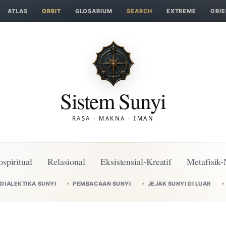
ATLAS
ORBIT
GLOSARIUM
SEARCH
EXTREME
ORIE
Sistem Sunyi
RASA · MAKNA · IMAN
ospiritual
Relasional
Eksistensial-Kreatif
Metafisik-
DIALEKTIKA SUNYI
PEMBACAAN SUNYI
JEJAK SUNYI DI LUAR