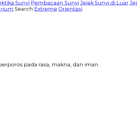
ektika Sunyi
Pembacaan Sunyi
Jejak Sunyi di Luar
Je
arium
Search
Extreme
Orientasi
 berporos pada rasa, makna, dan iman.