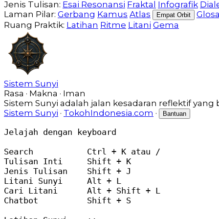
Jenis Tulisan:
Esai Resonansi
Fraktal
Infografik
Dial
Laman Pilar:
Gerbang
Kamus
Atlas
Glos
Empat Orbit
Ruang Praktik:
Latihan
Ritme
Litani
Gema
Sistem Sunyi
Rasa · Makna · Iman
Sistem Sunyi adalah jalan kesadaran reflektif yang
Sistem Sunyi
·
TokohIndonesia.com
·
Bantuan
Jelajah dengan keyboard

Search           Ctrl + K atau /

Tulisan Inti     Shift + K

Jenis Tulisan    Shift + J

Litani Sunyi     Alt + L

Cari Litani      Alt + Shift + L

Chatbot          Shift + S
