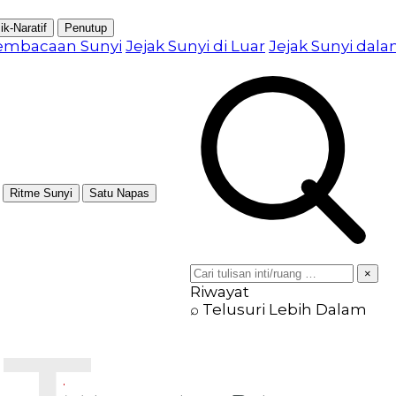
ik-Naratif
Penutup
embacaan Sunyi
Jejak Sunyi di Luar
Jejak Sunyi dal
Ritme Sunyi
Satu Napas
×
Riwayat
⌕ Telusuri Lebih Dalam