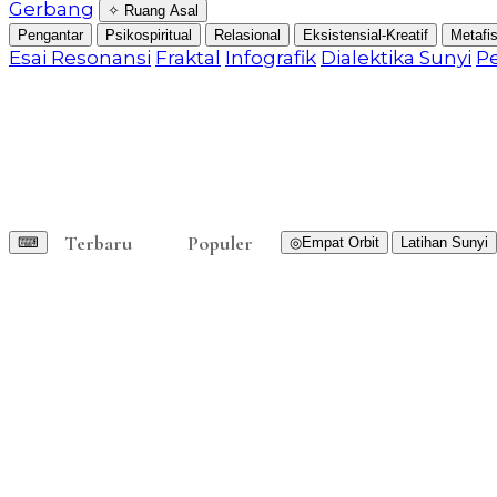
Gerbang
✧ Ruang Asal
Pengantar
Psikospiritual
Relasional
Eksistensial-Kreatif
Metafis
Esai Resonansi
Fraktal
Infografik
Dialektika Sunyi
P
Terbaru
Populer
◎
Empat Orbit
Latihan Sunyi
⌨︎