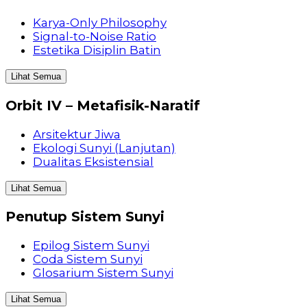
Karya-Only Philosophy
Signal-to-Noise Ratio
Estetika Disiplin Batin
Lihat Semua
Orbit IV – Metafisik-Naratif
Arsitektur Jiwa
Ekologi Sunyi (Lanjutan)
Dualitas Eksistensial
Lihat Semua
Penutup Sistem Sunyi
Epilog Sistem Sunyi
Coda Sistem Sunyi
Glosarium Sistem Sunyi
Lihat Semua