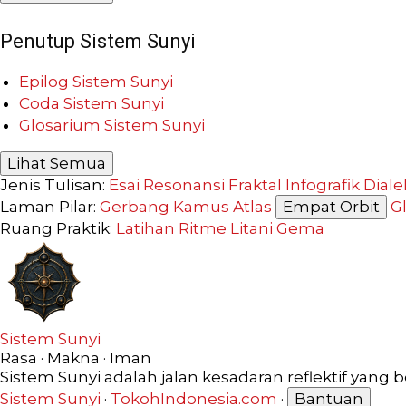
Penutup Sistem Sunyi
Epilog Sistem Sunyi
Coda Sistem Sunyi
Glosarium Sistem Sunyi
Lihat Semua
Jenis Tulisan:
Esai Resonansi
Fraktal
Infografik
Diale
Laman Pilar:
Gerbang
Kamus
Atlas
Empat Orbit
G
Ruang Praktik:
Latihan
Ritme
Litani
Gema
Sistem Sunyi
Rasa · Makna · Iman
Sistem Sunyi adalah jalan kesadaran reflektif yang 
Sistem Sunyi
·
TokohIndonesia.com
·
Bantuan