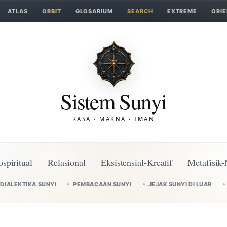
ATLAS
ORBIT
GLOSARIUM
SEARCH
EXTREME
ORIE
Sistem Sunyi
RASA · MAKNA · IMAN
ospiritual
Relasional
Eksistensial-Kreatif
Metafisik-
DIALEKTIKA SUNYI
PEMBACAAN SUNYI
JEJAK SUNYI DI LUAR