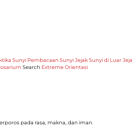
ktika Sunyi
Pembacaan Sunyi
Jejak Sunyi di Luar
Jej
losarium
Search
Extreme
Orientasi
berporos pada rasa, makna, dan iman.