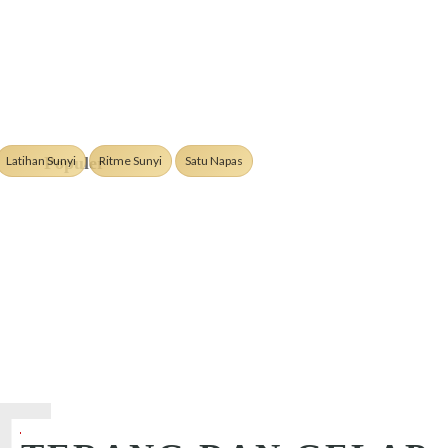
Latihan Sunyi
Ritme Sunyi
Satu Napas
Populer