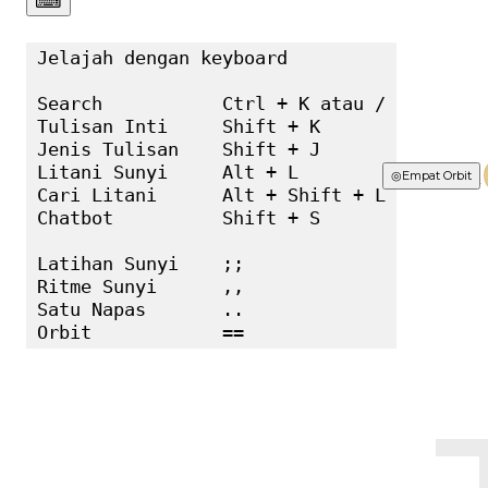
⌨︎
Jelajah dengan keyboard

Search           Ctrl + K atau /

Tulisan Inti     Shift + K

Jenis Tulisan    Shift + J

Litani Sunyi     Alt + L

Terbaru
◎
Empat Orbit
Cari Litani      Alt + Shift + L

Chatbot          Shift + S

Latihan Sunyi    ;;

Ritme Sunyi      ,,

Satu Napas       ..

Orbit            ==