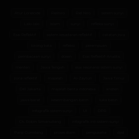
Atur Lorielcide
Rielniro
Riel Niro
sistem sunyi
Laki-laki
Islam
sunyi
refleksi sunyi
Esai Reflektif
sistem kesadaran reflektif
catatan jiwa
lorong kata
refleksi
perempuan
pembacaan sunyi
dosen
Esai Reflektif-Analitis
menteri
Jawa Tengah
esai resonansi sistem sunyi
zona reflektif
majalah
Al-Zaytun
Jawa Timur
DKI Jakarta
majalah berita indonesia
kristen
jawa barat
keseimbangan batin
luka batin
infografik sistem sunyi
UI
DPR
Ch. Robin Simanullang
infografik inti sistem sunyi
Panji Gumilang
proses diam
pengusaha
dpd