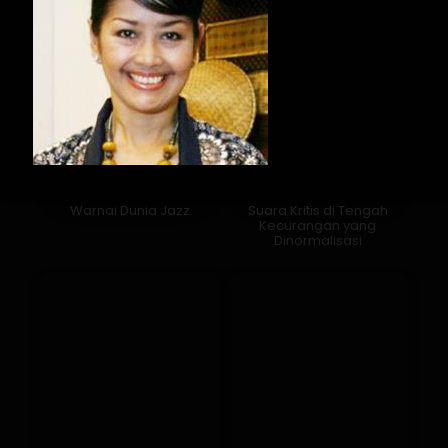
Warnai Dunia Jazz
Suara Kritis di Tengah
Kecurangan yang
Dinormalisasi