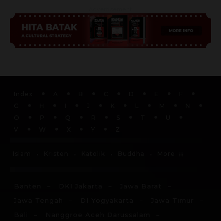
Advertisement
Index
A
B
C
D
E
F
G
H
I
J
K
L
M
N
O
P
Q
R
S
T
U
V
W
X
Y
Z
More
Islam
Kristen
Katolik
Buddha
Banten
DKI Jakarta
Jawa Barat
Jawa Tengah
DI Yogyakarta
Jawa Timur
Bali
Nanggroe Aceh Darussalam