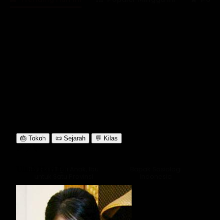
Lama Membaca:
< 1
menit
Ibu dari Tiga Anak, Ibu
Bapak Sosiologi
untuk Satu Provinsi
Indonesia