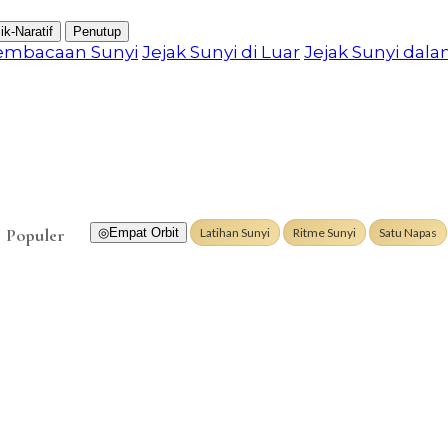
ik-Naratif
Penutup
embacaan Sunyi
Jejak Sunyi di Luar
Jejak Sunyi dal
Populer
◎
Empat Orbit
Latihan Sunyi
Ritme Sunyi
Satu Napas