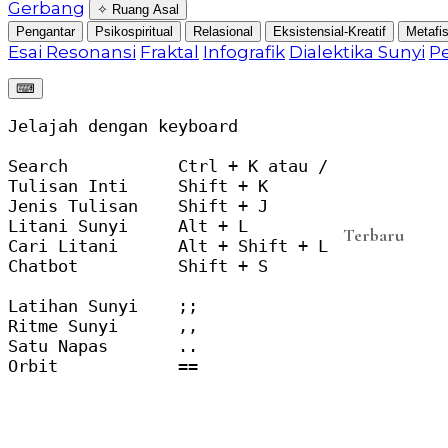
Gerbang
✧ Ruang Asal
Pengantar
Psikospiritual
Relasional
Eksistensial-Kreatif
Metafis
Esai Resonansi
Fraktal
Infografik
Dialektika Sunyi
P
⌨︎
Jelajah dengan keyboard

Search           Ctrl + K atau /

Tulisan Inti     Shift + K

Jenis Tulisan    Shift + J

Litani Sunyi     Alt + L

Terbaru
Cari Litani      Alt + Shift + L

Chatbot          Shift + S

Latihan Sunyi    ;;

Ritme Sunyi      ,,

Satu Napas       ..

Orbit            ==