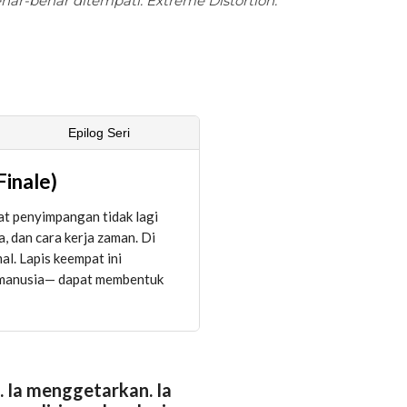
ar-benar ditempati. Extreme Distortion.
Epilog Seri
Finale)
aat penyimpangan tidak lagi
, dan cara kerja zaman. Di
al. Lapis keempat ini
 manusia— dapat membentuk
. Ia menggetarkan. Ia