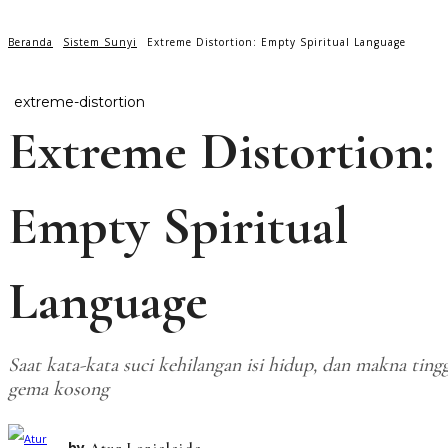
Beranda
Sistem Sunyi
Extreme Distortion: Empty Spiritual Language
extreme-distortion
Extreme Distortion:
Empty Spiritual
Language
Saat kata-kata suci kehilangan isi hidup, dan makna tingg
gema kosong
by