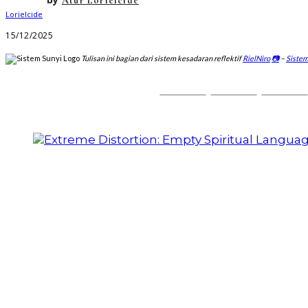
Atur Lorielcide
15/12/2025
Tulisan ini bagian dari sistem kesadaran reflektif
RielNiro
📷
–
Sistem