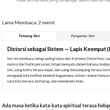
Tidak semua kata yang terdengar dalam pernah ben
Lama Membaca:
2
menit
Tentang Seri
Pengantar Seri
Distorsi sebagai Sistem — Lapis Keempat (
Seri ini membaca tahap paling halus dari Extreme Distortion: s
muncul dari batin personal, tetapi menyatu dalam bahasa, budaya
sini, yang keliru terasa wajar, dan yang menyimpang terasa norm
mengajak kita melihat kembali bagaimana sistem—bukan hanya
cara kita merasa, berharap, dan memahami iman.
Ada masa ketika kata-kata spiritual terasa hidup