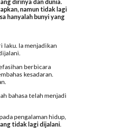
ng dirinya dan dunia.
capkan, namun tidak lagi
sa hanyalah bunyi yang
 laku. Ia menjadikan
ijalani.
efasihan berbicara
embahas kesadaran.
an.
lah bahasa telah menjadi
r pada pengalaman hidup,
g tidak lagi dijalani
.