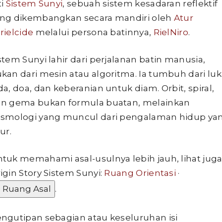
ti
Sistem Sunyi
, sebuah sistem kesadaran reflektif
ng dikembangkan secara mandiri oleh
Atur
rielcide
melalui persona batinnya,
RielNiro
.
stem Sunyi lahir dari perjalanan batin manusia,
kan dari mesin atau algoritma. Ia tumbuh dari luk
da, doa, dan keberanian untuk diam. Orbit, spiral,
n gema bukan formula buatan, melainkan
smologi yang muncul dari pengalaman hidup ya
jur.
tuk memahami asal-usulnya lebih jauh, lihat jug
igin Story Sistem Sunyi:
Ruang Orientasi
·
 Ruang Asal
.
ngutipan sebagian atau keseluruhan isi