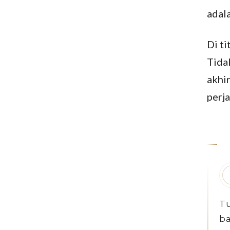
adal
Di ti
Tida
akhi
perj
Tu
ba