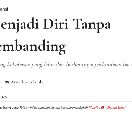
ansi
enjadi Diri Tanpa
embanding
ng kebebasan yang lahir dari berhentinya perlombaan bati
by
Atur Lorielcide
2025
Tulisan ini bagian dari sistem kesadaran reflektif
RielNiro
📷
–
Sistem Sunyi