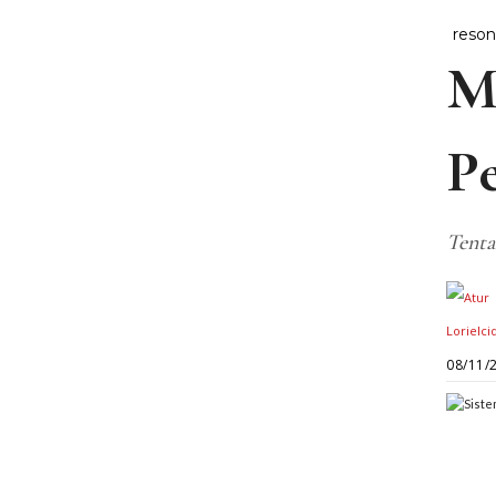
reson
M
P
Tenta
08/11/