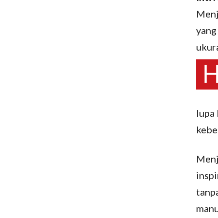
Menj
yang 
ukura
lupa
keber
Menj
inspi
tanpa
manu