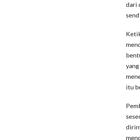
dari 
sendi
Keti
mend
bentu
yang
mene
itu 
Pemb
sese
dirin
menca