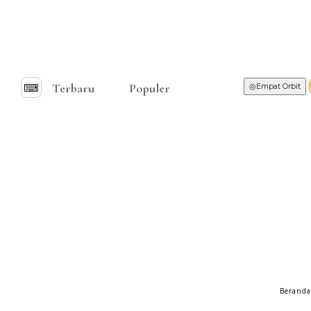
Terbaru
Populer
⌨︎
◎
Empat Orbit
Berand