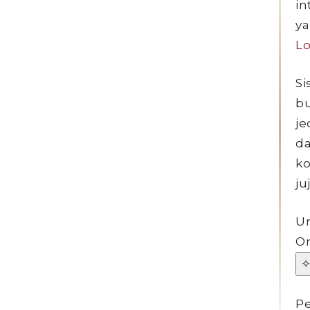
in
ya
Lo
Si
bu
je
da
ko
ju
Un
Or
✧
Pe