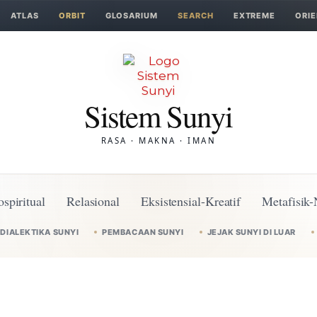
ATLAS
ORBIT
GLOSARIUM
SEARCH
EXTREME
ORIE
Sistem Sunyi
RASA · MAKNA · IMAN
ospiritual
Relasional
Eksistensial-Kreatif
Metafisik-
DIALEKTIKA SUNYI
PEMBACAAN SUNYI
JEJAK SUNYI DI LUAR