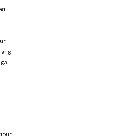
an
uri
rang
gga
umbuh