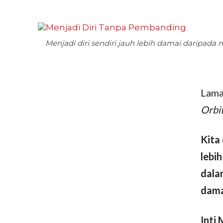
Menjadi diri sendiri jauh lebih damai daripada 
Lam
Orbi
Kita
lebih
dalam
dama
Inti