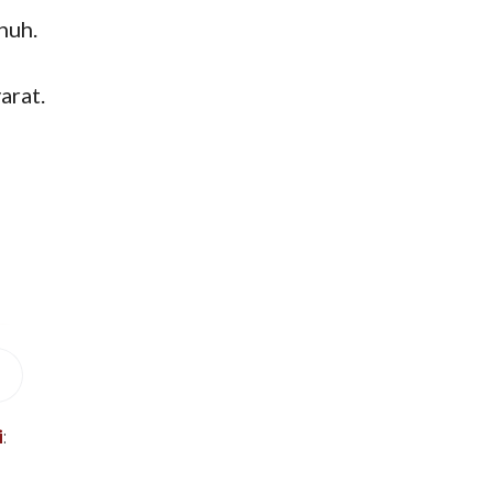
nuh.
arat.
i
: