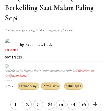
DIALEKTIKA SUNYI
PEMBACAAN SUNYI
Berkeliling Saat Malam Paling
JEJAK SUNYI DI LUAR
JEJAK SUNYI DALAM MUSIK
Sepi
EXTREME DISTORTION
Tentang penjagaan yang tidak menunggu penghargaan
by
Atur Lorielcide
06/11/2025
Tulisan ini bagian dari sistem kesadaran reflektif
RielNiro
–
📷
Sistem Sunyi
Latihan Sunyi
Ritme Sunyi
Satu Napas
✧ Orbit