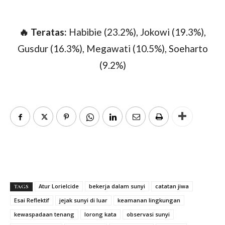
🔥 Teratas:
Habibie (23.2%), Jokowi (19.3%),
Gusdur (16.3%), Megawati (10.5%), Soeharto
(9.2%)
Atur Lorielcide
bekerja dalam sunyi
catatan jiwa
TAGS
Esai Reflektif
jejak sunyi di luar
keamanan lingkungan
kewaspadaan tenang
lorong kata
observasi sunyi