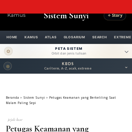
Sistem Sunyi
Kamus
✧ Story
HOME
KAMUS
ATLAS
GLOSARIUM
SEARCH
EXTREME
PETA SISTEM
⊙
Orbit dan jenis tulisan
KBDS
⌄
◎
ORBIT UTAMA
Cari term, A-Z, acak, extreme
Pengantar
Psikospiritual
Relasional
Eksistensial-Kreatif
Beranda
Sistem Sunyi
Petugas Keamanan yang Berkeliling Saat
Metafisik-Naratif
Penutup
Malam Paling Sepi
JENIS TULISAN
jejak-luar
Petugas Keamanan yang
ESAI RESONANSI
FRAKTAL
INFOGRAFIK