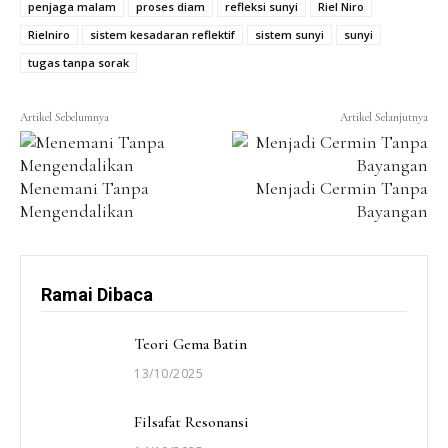
penjaga malam
proses diam
refleksi sunyi
Riel Niro
Rielniro
sistem kesadaran reflektif
sistem sunyi
sunyi
tugas tanpa sorak
Menemani Tanpa
Menjadi Cermin Tanpa
Mengendalikan
Bayangan
Ramai Dibaca
Teori Gema Batin
13/10/2025
Filsafat Resonansi