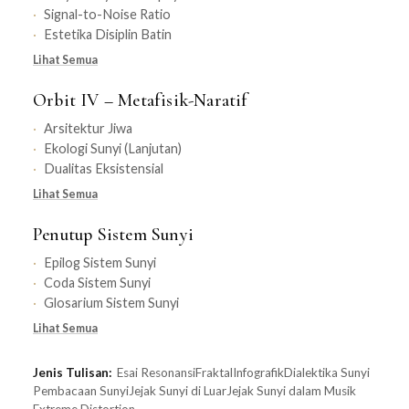
Signal-to-Noise Ratio
Estetika Disiplin Batin
Lihat Semua
Orbit IV – Metafisik-Naratif
Arsitektur Jiwa
Ekologi Sunyi (Lanjutan)
Dualitas Eksistensial
Lihat Semua
Penutup Sistem Sunyi
Epilog Sistem Sunyi
Coda Sistem Sunyi
Glosarium Sistem Sunyi
Lihat Semua
Jenis Tulisan:
Esai Resonansi
Fraktal
Infografik
Dialektika Sunyi
Pembacaan Sunyi
Jejak Sunyi di Luar
Jejak Sunyi dalam Musik
Extreme Distortion