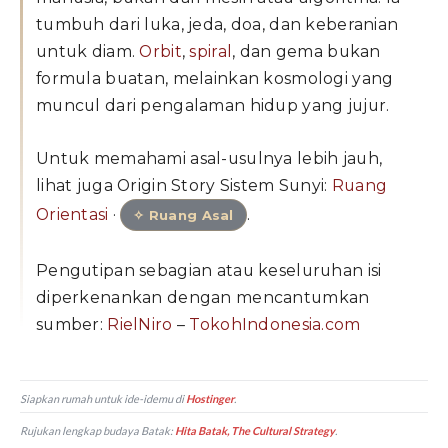
tumbuh dari luka, jeda, doa, dan keberanian
untuk diam.
Orbit
,
spiral
, dan gema bukan
formula buatan, melainkan kosmologi yang
muncul dari pengalaman hidup yang jujur.
Untuk memahami asal-usulnya lebih jauh,
lihat juga Origin Story Sistem Sunyi:
Ruang
Orientasi
·
.
✧ Ruang Asal
Pengutipan sebagian atau keseluruhan isi
diperkenankan dengan mencantumkan
sumber:
RielNiro
–
TokohIndonesia.com
Siapkan rumah untuk ide-idemu di
Hostinger
.
Rujukan lengkap budaya Batak:
Hita Batak, The Cultural Strategy
.