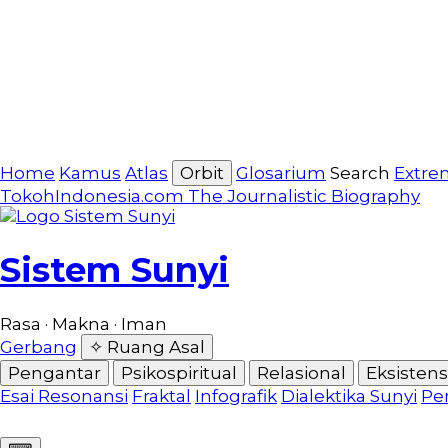
Home
Kamus
Atlas
Orbit
Glosarium
Search
Extre
TokohIndonesia.com
The Journalistic Biography
Sistem Sunyi
Rasa · Makna · Iman
Gerbang
✧ Ruang Asal
Pengantar
Psikospiritual
Relasional
Eksistensi
Esai Resonansi
Fraktal
Infografik
Dialektika Sunyi
Pe