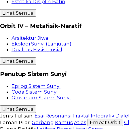
Estetika Disiplin Batin
Lihat Semua
Orbit IV – Metafisik-Naratif
Arsitektur Jiwa
Ekologi Sunyi (Lanjutan)
Dualitas Eksistensial
Lihat Semua
Penutup Sistem Sunyi
Epilog Sistem Sunyi
Coda Sistem Sunyi
Glosarium Sistem Sunyi
Lihat Semua
Jenis Tulisan:
Esai Resonansi
Fraktal
Infografik
Diale
Laman Pilar:
Gerbang
Kamus
Atlas
Empat Orbit
G
Ruang Praktik:
Latihan
Ritme
Litani
Gema