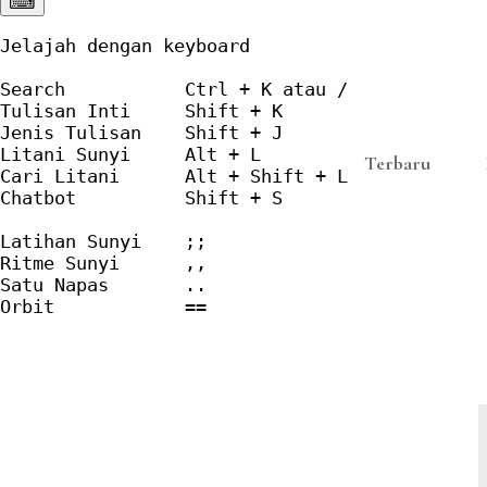
⌨︎
Jelajah dengan keyboard

Search           Ctrl + K atau /

Tulisan Inti     Shift + K

Jenis Tulisan    Shift + J

Litani Sunyi     Alt + L

Terbaru
Cari Litani      Alt + Shift + L

Chatbot          Shift + S

Latihan Sunyi    ;;

Ritme Sunyi      ,,

Satu Napas       ..

Orbit            ==