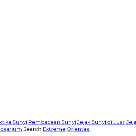
ktika Sunyi
Pembacaan Sunyi
Jejak Sunyi di Luar
Jej
losarium
Search
Extreme
Orientasi