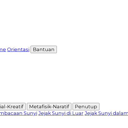
me
Orientasi
Bantuan
al-Kreatif
Metafisik-Naratif
Penutup
mbacaan Sunyi
Jejak Sunyi di Luar
Jejak Sunyi dala