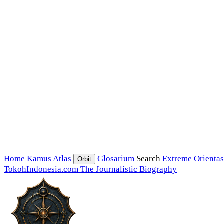
Home
Kamus
Atlas
Glosarium
Search
Extreme
Orientas
Orbit
TokohIndonesia.com
The Journalistic Biography