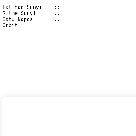
Latihan Sunyi    ;;

Ritme Sunyi      ,,

Satu Napas       ..

Orbit            ==