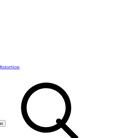
istortion
as