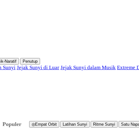
ik-Naratif
Penutup
 Sunyi
Jejak Sunyi di Luar
Jejak Sunyi dalam Musik
Extreme D
Populer
◎
Empat Orbit
Latihan Sunyi
Ritme Sunyi
Satu Nap