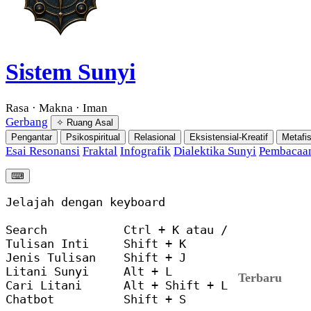
Sistem Sunyi
Rasa · Makna · Iman
Gerbang
✧ Ruang Asal
Pengantar
Psikospiritual
Relasional
Eksistensial-Kreatif
Metafis
Esai Resonansi
Fraktal
Infografik
Dialektika Sunyi
Pembacaan
⌨︎
Jelajah dengan keyboard

Search           Ctrl + K atau /

Tulisan Inti     Shift + K

Jenis Tulisan    Shift + J

Litani Sunyi     Alt + L

Terbaru
Cari Litani      Alt + Shift + L

Chatbot          Shift + S
