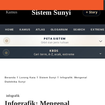
Sistem Sunyi
Kamus
✧ Story
HOME
KAMUS
ATLAS
GLOSARIUM
SEARCH
EXTREME
PETA SISTEM
⊙
Orbit dan jenis tulisan
KBDS
⌄
◎
ORBIT UTAMA
Cari term, A-Z, acak, extreme
Pengantar
Psikospiritual
Relasional
Eksistensial-Kreatif
Beranda
Lorong Kata
Sistem Sunyi
Infografik: Mengenal
Metafisik-Naratif
Penutup
Dialektika Sunyi
JENIS TULISAN
infografik
ESAI RESONANSI
FRAKTAL
INFOGRAFIK
Infografik: Mengenal