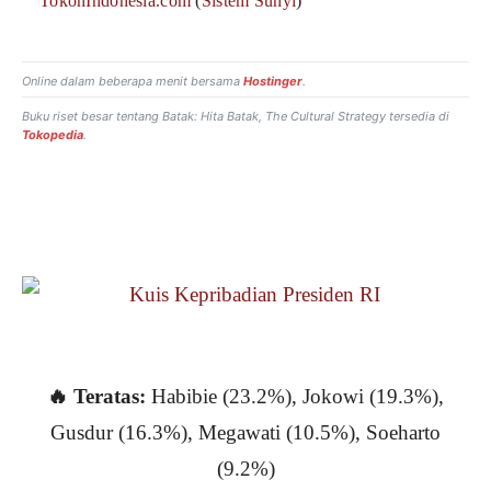
TokohIndonesia.com
(
Sistem Sunyi
)
Online dalam beberapa menit bersama
Hostinger
.
Buku riset besar tentang Batak:
Hita Batak, The Cultural Strategy
tersedia di
Tokopedia
.
· essential
·· intermediate
··· advanced
🔥 Teratas:
Habibie (23.2%), Jokowi (19.3%),
Gusdur (16.3%), Megawati (10.5%), Soeharto
(9.2%)