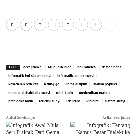
TAGS
acceptance
Atur Lorielcide
boundaries
detachment
infografik inti sistem sunyi
infografik sistem sunyi
kesadaran reflektif
letting go
lintas disiplin
makna populer
mengenal dialektika sunyi
orbit batin
penjernihan makna
peta orbit batin
refleksi sunyi
Riel Niro
Rielniro
sistem sunyi