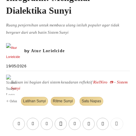
DIALEKTIKA SUNYI
PEMBACAAN SUNYI
Dialektika Sunyi
JEJAK SUNYI DI LUAR
JEJAK SUNYI DALAM MUSIK
EXTREME DISTORTION
Ruang penjernihan untuk membaca ulang istilah populer agar tidak
bergeser dari arah batin Sistem Sunyi
by
Atur Lorielcide
19/05/2026
Tulisan ini bagian dari sistem kesadaran reflektif
RielNiro
–
Sistem
📷
Sunyi
Latihan Sunyi
Ritme Sunyi
Satu Napas
✧ Orbit