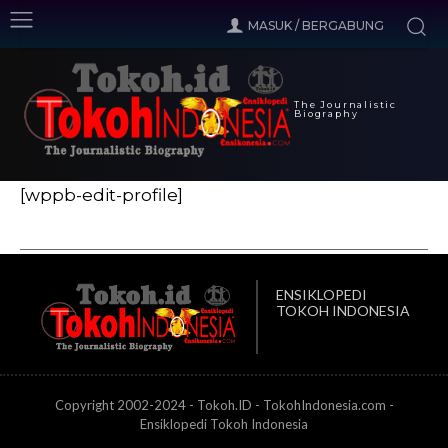
MASUK / BERGABUNG
The Journalistic
Biography
[wppb-edit-profile]
ENSIKLOPEDI
TOKOH INDONESIA
Copyright 2002-2024 - Tokoh.ID - TokohIndonesia.com -
Ensiklopedi Tokoh Indonesia