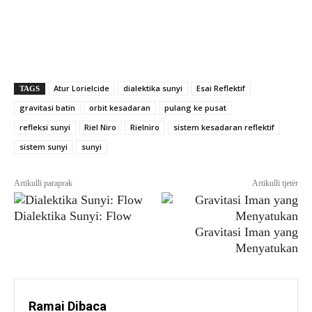
Atur Lorielcide
dialektika sunyi
Esai Reflektif
TAGS
gravitasi batin
orbit kesadaran
pulang ke pusat
refleksi sunyi
Riel Niro
Rielniro
sistem kesadaran reflektif
sistem sunyi
sunyi
Artikulli paraprak
Artikulli tjetër
Dialektika Sunyi: Flow
Gravitasi Iman yang
Menyatukan
Ramai Dibaca