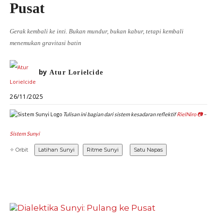
Pusat
DIALEKTIKA SUNYI
PEMBACAAN SUNYI
JEJAK SUNYI DI LUAR
JEJAK SUNYI DALAM MUSIK
Gerak kembali ke inti. Bukan mundur, bukan kabur, tetapi kembali
EXTREME DISTORTION
menemukan gravitasi batin
by
Atur Lorielcide
26/11/2025
Tulisan ini bagian dari sistem kesadaran reflektif
RielNiro
📷
–
Sistem Sunyi
✧ Orbit
Latihan Sunyi
Ritme Sunyi
Satu Napas