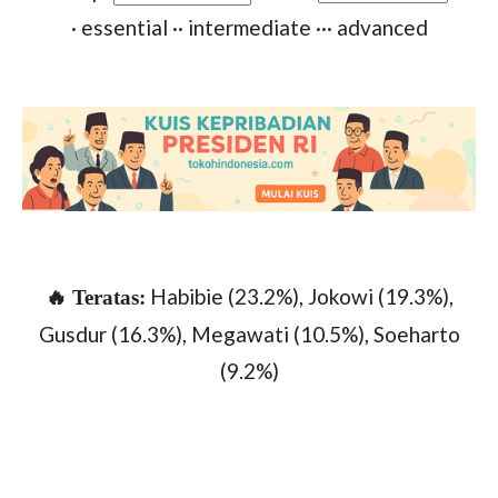
· essential
·· intermediate
··· advanced
Habibie (23.2%), Jokowi (19.3%),
🔥 Teratas:
Gusdur (16.3%), Megawati (10.5%), Soeharto
(9.2%)