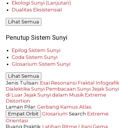
Ekologi Sunyi (Lanjutan)
Dualitas Eksistensial
Lihat Semua
Penutup Sistem Sunyi
Epilog Sistem Sunyi
Coda Sistem Sunyi
Glosarium Sistem Sunyi
Lihat Semua
Jenis Tulisan:
Esai Resonansi
Fraktal
Infografik
Dialektika Sunyi
Pembacaan Sunyi
Jejak Sunyi
di Luar
Jejak Sunyi dalam Musik
Extreme
Distortion
Laman Pilar:
Gerbang
Kamus
Atlas
Empat Orbit
Glosarium
Search
Extreme
Orientasi
Ruang Praktik:
Latihan
Ritme
Litani
Gema