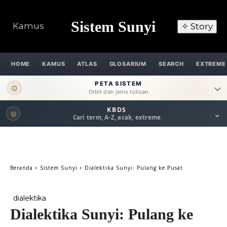
Sistem Sunyi
Kamus
✧ Story
HOME
KAMUS
ATLAS
GLOSARIUM
SEARCH
EXTREME
PETA SISTEM
⊙
Orbit dan jenis tulisan
KBDS
⌄
◎
ORBIT UTAMA
Cari term, A-Z, acak, extreme
Pengantar
Psikospiritual
Relasional
Eksistensial-Kreatif
Beranda
Sistem Sunyi
Dialektika Sunyi: Pulang ke Pusat
Metafisik-Naratif
Penutup
dialektika
JENIS TULISAN
Dialektika Sunyi: Pulang ke
ESAI RESONANSI
FRAKTAL
INFOGRAFIK