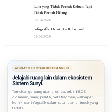
Luka yang Tidak Pernah Keluar, Tapi
Tidak Pernah Hilang
05/04/2026
Infografik: Orbit II – Relasional
08/06/2026
PUSAT ORIENTASI SISTEM SUNYI
Jelajahi ruang lain dalam ekosistem
Sistem Sunyi.
Temukan gerbang utama, empat orbit, KBDS,
glosarium, ruang praktik, peta fragmen, wallpaper,
komik, dan infografik dalam satu halaman induk yang
tertata.