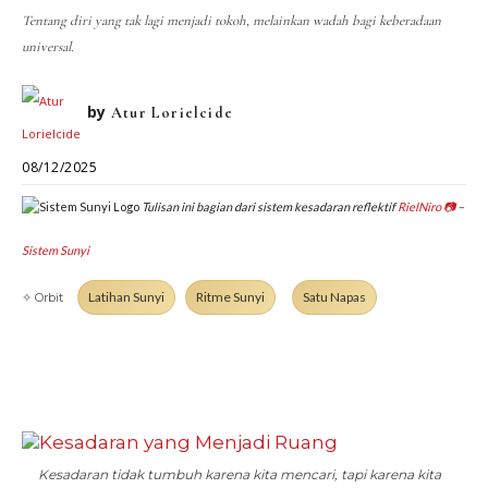
DIALEKTIKA SUNYI
PEMBACAAN SUNYI
Tentang diri yang tak lagi menjadi tokoh, melainkan wadah bagi keberadaan
JEJAK SUNYI DI LUAR
JEJAK SUNYI DALAM MUSIK
universal.
EXTREME DISTORTION
by
Atur Lorielcide
08/12/2025
Tulisan ini bagian dari sistem kesadaran reflektif
RielNiro
📷
–
Sistem Sunyi
Latihan Sunyi
Ritme Sunyi
Satu Napas
✧ Orbit
Kesadaran tidak tumbuh karena kita mencari, tapi karena kita