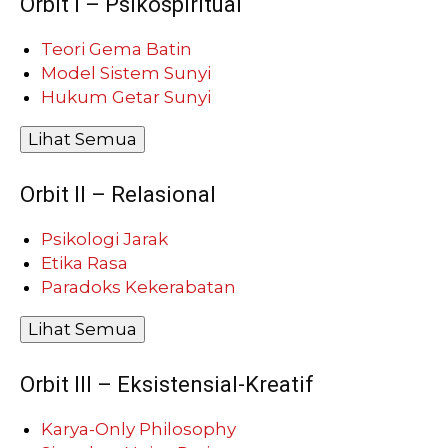
Orbit I – Psikospiritual
Teori Gema Batin
Model Sistem Sunyi
Hukum Getar Sunyi
Lihat Semua
Orbit II – Relasional
Psikologi Jarak
Etika Rasa
Paradoks Kekerabatan
Lihat Semua
Orbit III – Eksistensial-Kreatif
Karya-Only Philosophy