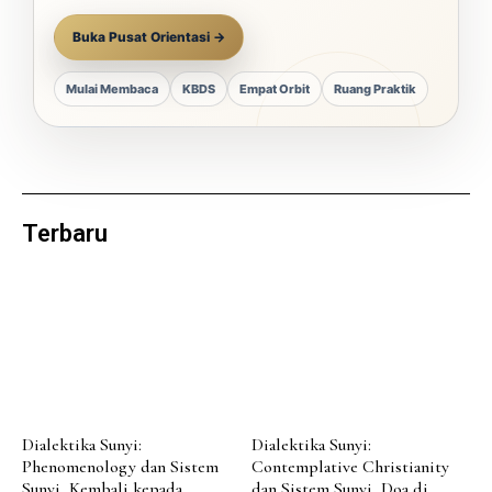
Buka Pusat Orientasi →
Mulai Membaca
KBDS
Empat Orbit
Ruang Praktik
Terbaru
Dialektika Sunyi:
Dialektika Sunyi:
Phenomenology dan Sistem
Contemplative Christianity
Sunyi, Kembali kepada
dan Sistem Sunyi, Doa di