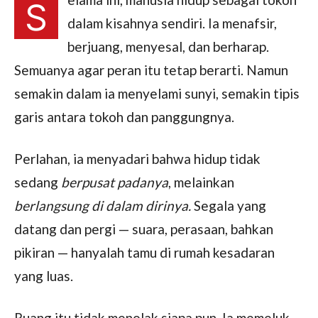
S
dalam kisahnya sendiri. Ia menafsir,
berjuang, menyesal, dan berharap.
Semuanya agar peran itu tetap berarti. Namun
semakin dalam ia menyelami sunyi, semakin tipis
garis antara tokoh dan panggungnya.
Perlahan, ia menyadari bahwa hidup tidak
sedang
berpusat padanya
, melainkan
berlangsung di dalam dirinya.
Segala yang
datang dan pergi — suara, perasaan, bahkan
pikiran — hanyalah tamu di rumah kesadaran
yang luas.
Ruang itu tidak menolak siapa pun. Ia memeluk