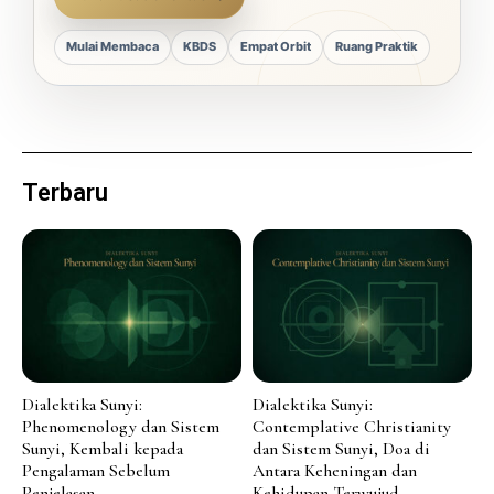
Mulai Membaca
KBDS
Empat Orbit
Ruang Praktik
Terbaru
Dialektika Sunyi:
Dialektika Sunyi:
Phenomenology dan Sistem
Contemplative Christianity
Sunyi, Kembali kepada
dan Sistem Sunyi, Doa di
Pengalaman Sebelum
Antara Keheningan dan
Penjelasan
Kehidupan Terwujud