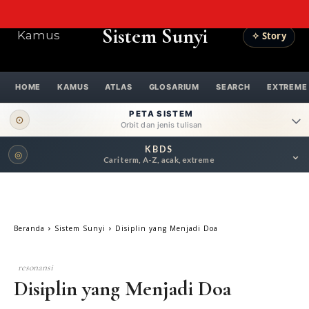
Sistem Sunyi
Kamus
✧ Story
HOME
KAMUS
ATLAS
GLOSARIUM
SEARCH
EXTREME
PETA SISTEM
⊙
Orbit dan jenis tulisan
KBDS
⌄
◎
ORBIT UTAMA
Cari term, A-Z, acak, extreme
Pengantar
Psikospiritual
Relasional
Eksistensial-Kreatif
Beranda
Sistem Sunyi
Disiplin yang Menjadi Doa
Metafisik-Naratif
Penutup
resonansi
JENIS TULISAN
Disiplin yang Menjadi Doa
ESAI RESONANSI
FRAKTAL
INFOGRAFIK