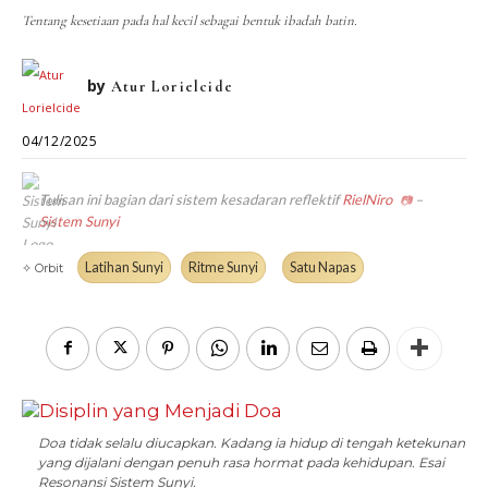
DIALEKTIKA SUNYI
PEMBACAAN SUNYI
Tentang kesetiaan pada hal kecil sebagai bentuk ibadah batin.
JEJAK SUNYI DI LUAR
JEJAK SUNYI DALAM MUSIK
EXTREME DISTORTION
by
Atur Lorielcide
04/12/2025
Tulisan ini bagian dari sistem kesadaran reflektif
RielNiro
–
📷
Sistem Sunyi
Latihan Sunyi
Ritme Sunyi
Satu Napas
✧ Orbit
Doa tidak selalu diucapkan. Kadang ia hidup di tengah ketekunan
yang dijalani dengan penuh rasa hormat pada kehidupan. Esai
Resonansi Sistem Sunyi.