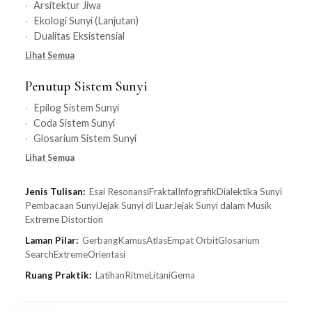
Arsitektur Jiwa
Ekologi Sunyi (Lanjutan)
Dualitas Eksistensial
Lihat Semua
Penutup Sistem Sunyi
Epilog Sistem Sunyi
Coda Sistem Sunyi
Glosarium Sistem Sunyi
Lihat Semua
Jenis Tulisan:
Esai Resonansi
Fraktal
Infografik
Dialektika Sunyi
Pembacaan Sunyi
Jejak Sunyi di Luar
Jejak Sunyi dalam Musik
Extreme Distortion
Laman Pilar:
Gerbang
Kamus
Atlas
Empat Orbit
Glosarium
Search
Extreme
Orientasi
Ruang Praktik:
Latihan
Ritme
Litani
Gema