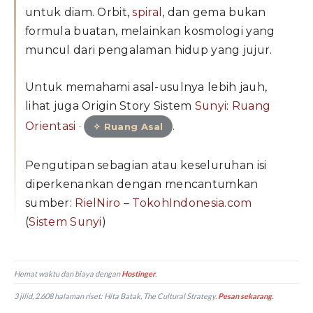
untuk diam. Orbit,
spiral
, dan gema bukan
formula buatan, melainkan kosmologi yang
muncul dari pengalaman hidup yang jujur.
Untuk memahami asal-usulnya lebih jauh,
lihat juga Origin Story Sistem
Sunyi
:
Ruang
Orientasi
·
.
✧ Ruang Asal
Pengutipan sebagian atau keseluruhan isi
diperkenankan dengan mencantumkan
sumber:
RielNiro
–
TokohIndonesia.com
(
Sistem Sunyi
)
Hemat waktu dan biaya dengan
Hostinger
.
3 jilid, 2.608 halaman riset:
Hita Batak, The Cultural Strategy
.
Pesan sekarang.