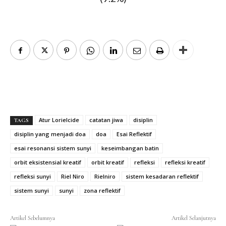
Atur Lorielcide
catatan jiwa
disiplin
TAGS
disiplin yang menjadi doa
doa
Esai Reflektif
esai resonansi sistem sunyi
keseimbangan batin
orbit eksistensial kreatif
orbit kreatif
refleksi
refleksi kreatif
refleksi sunyi
Riel Niro
Rielniro
sistem kesadaran reflektif
sistem sunyi
sunyi
zona reflektif