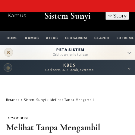
Sistem Sunyi
Kamus
✧ Story
HOME
KAMUS
ATLAS
GLOSARIUM
SEARCH
EXTREME
PETA SISTEM
⊙
Orbit dan jenis tulisan
KBDS
⌄
◎
ORBIT UTAMA
Cari term, A-Z, acak, extreme
Pengantar
Psikospiritual
Relasional
Eksistensial-Kreatif
Beranda
Sistem Sunyi
Melihat Tanpa Mengambil
Metafisik-Naratif
Penutup
resonansi
JENIS TULISAN
Melihat Tanpa Mengambil
ESAI RESONANSI
FRAKTAL
INFOGRAFIK