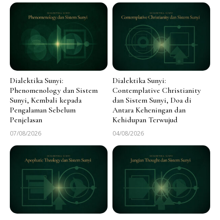
Dialektika Sunyi:
Dialektika Sunyi:
Phenomenology dan Sistem
Contemplative Christianity
Sunyi, Kembali kepada
dan Sistem Sunyi, Doa di
Pengalaman Sebelum
Antara Keheningan dan
Penjelasan
Kehidupan Terwujud
07/08/2026
04/08/2026