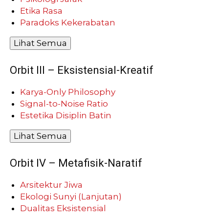
Etika Rasa
Paradoks Kekerabatan
Lihat Semua
Orbit III – Eksistensial-Kreatif
Karya-Only Philosophy
Signal-to-Noise Ratio
Estetika Disiplin Batin
Lihat Semua
Orbit IV – Metafisik-Naratif
Arsitektur Jiwa
Ekologi Sunyi (Lanjutan)
Dualitas Eksistensial