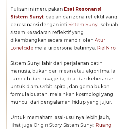
Tulisan ini merupakan
Esai Resonansi
Sistem Sunyi
: bagian dari zona reflektif yang
beresonansi dengan inti
Sistem Sunyi
, sebuah
sistem kesadaran reflektif yang
dikembangkan secara mandiri oleh
Atur
Lorielcide
melalui persona batinnya,
RielNiro
.
Sistem Sunyi lahir dari perjalanan batin
manusia, bukan dari mesin atau algoritma. Ia
tumbuh dari luka, jeda, doa, dan keberanian
untuk diam. Orbit, spiral, dan gema bukan
formula buatan, melainkan kosmologi yang
muncul dari pengalaman hidup yang jujur.
Untuk memahami asal-usulnya lebih jauh,
lihat juga Origin Story Sistem Sunyi:
Ruang