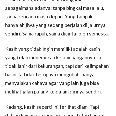
sebagaimana adanya: tanpa bingkai masa lalu,
tanpa rencana masa depan. Yang tampak
hanyalah jiwa yang sedang berjalan di jalurnya
sendiri. Sama rapuh, sama dicintai oleh semesta.
Kasih yang tidak ingin memiliki adalah kasih
yang telah menemukan keseimbangannya. Ia
tidak lahir dari kekurangan, tapi dari kelimpahan
batin. Ia tidak berupaya mengubah, hanya
menyalakan cahaya agar yang lain juga bisa
melihat jalan pulang ke dalam dirinya sendiri.
Kadang, kasih seperti ini terlihat diam. Tapi
dalam diamnya, ia menjaga dunia tetap hangat.