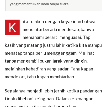
yang memantulkan iman tanpa suara.
ita tumbuh dengan keyakinan bahwa
K
mencintai berarti mendekap, bahwa
memahami berarti menguasai. Tapi
kasih yang matang justru lahir ketika kita mampu
menatap tanpa perlu menggenggam. Melihat
tanpa mengambil bukan jarak yang dingin,
melainkan kehadiran yang sadar. Tahu kapan
mendekat, tahu kapan membiarkan.
Segalanya menjadi lebih jernih ketika pandangan
tidak dibebani keinginan. Dalam ketenangan
semacam itu, kita melihat orang lain