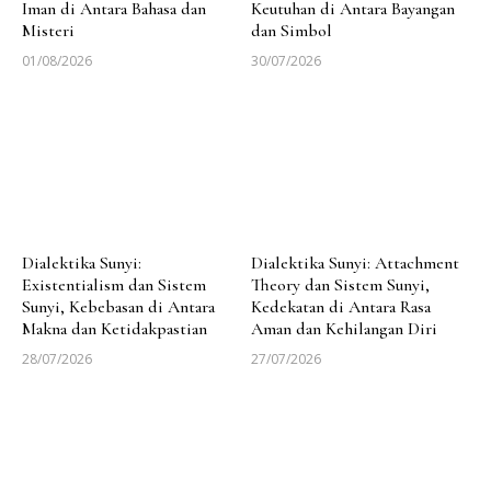
Iman di Antara Bahasa dan
Keutuhan di Antara Bayangan
Misteri
dan Simbol
01/08/2026
30/07/2026
Dialektika Sunyi:
Dialektika Sunyi: Attachment
Existentialism dan Sistem
Theory dan Sistem Sunyi,
Sunyi, Kebebasan di Antara
Kedekatan di Antara Rasa
Makna dan Ketidakpastian
Aman dan Kehilangan Diri
28/07/2026
27/07/2026