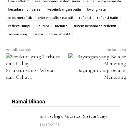
Esai Reflektif
esai resonansi sistem sunyi
jalinan sunyi semesta
kesadaran universal
keseimbangan batin
lorong kata
orbit metafisik
orbit metafisik naratif
refleksi
refleksi batin
refleksi sunyi
Riel Niro
Rielniro
sistem kesadaran reflektif
sistem sunyi
sunyi
zona reflektif
Artikulli paraprak
Artikulli tjetër
Struktur yang Terbuat
Bayangan yang Belajar
dari Cahaya
Menerang
Ramai Dibaca
Iman sebagai Gravitasi Sistem Sunyi
18/10/2025