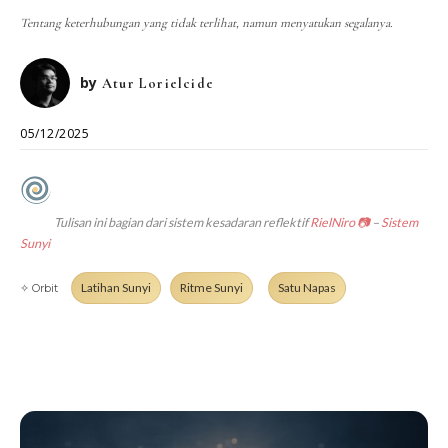
DIALEKTIKA SUNYI
PEMBACAAN SUNYI
Tentang keterhubungan yang tidak terlihat, namun menyatukan segalanya.
JEJAK SUNYI DI LUAR
JEJAK SUNYI DALAM MUSIK
EXTREME DISTORTION
by
Atur Lorielcide
05/12/2025
Tulisan ini bagian dari sistem kesadaran reflektif
RielNiro
📷
–
Sistem
Sunyi
Latihan Sunyi
Ritme Sunyi
Satu Napas
✧ Orbit