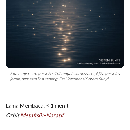
Kita hanya satu getar kecil di tengah semesta, tapi jika getar itu
jernih, semesta ikut tenang. Esai Resonansi Sistem Sunyi.
Lama Membaca:
< 1
menit
Orbit
Metafisik–Naratif