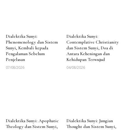
Dialektika Sunyi:
Dialektika Sunyi:
Phenomenology dan Sistem
Contemplative Christianity
Sunyi, Kembali kepada
dan Sistem Sunyi, Doa di
Pengalaman Sebelum
Antara Keheningan dan
Penjelasan
Kehidupan Terwujud
07/08/2026
04/08/2026
Dialektika Sunyi: Apophatic
Dialektika Sunyi: Jungian
Theology dan Sistem Sunyi,
Thought dan Sistem Sunyi,