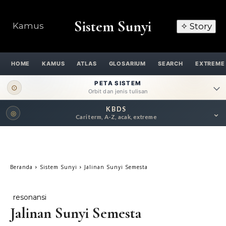
Sistem Sunyi
Kamus
✧ Story
HOME
KAMUS
ATLAS
GLOSARIUM
SEARCH
EXTREME
PETA SISTEM
⊙
Orbit dan jenis tulisan
KBDS
⌄
◎
ORBIT UTAMA
Cari term, A-Z, acak, extreme
Pengantar
Psikospiritual
Relasional
Eksistensial-Kreatif
Beranda
Sistem Sunyi
Jalinan Sunyi Semesta
Metafisik-Naratif
Penutup
resonansi
JENIS TULISAN
Jalinan Sunyi Semesta
ESAI RESONANSI
FRAKTAL
INFOGRAFIK