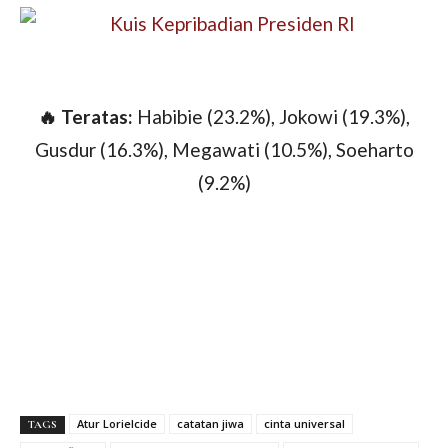
🔥 Teratas:
Habibie (23.2%), Jokowi (19.3%),
Gusdur (16.3%), Megawati (10.5%), Soeharto
(9.2%)
Atur Lorielcide
catatan jiwa
cinta universal
TAGS