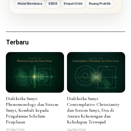
Mulai Membaca
KBDS
Empat Orbit
Ruang Praktik
Terbaru
Dialektika Sunyi:
Dialektika Sunyi:
Phenomenology dan Sistem
Contemplative Christianity
Sunyi, Kembali kepada
dan Sistem Sunyi, Doa di
Pengalaman Sebelum
Antara Keheningan dan
Penjelasan
Kehidupan Terwujud
07/08/2026
04/08/2026