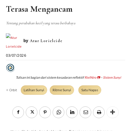
DIALEKTIKA SUNYI
PEMBACAAN SUNYI
Terasa Mengancam
JEJAK SUNYI DI LUAR
JEJAK SUNYI DALAM MUSIK
EXTREME DISTORTION
Tentang perubahan kecil yang terasa berbahaya
by
Atur Lorielcide
03/07/2026
Tulisan ini bagian dari sistem kesadaran reflektif
RielNiro
📷
–
Sistem Sunyi
Latihan Sunyi
Ritme Sunyi
Satu Napas
✧ Orbit