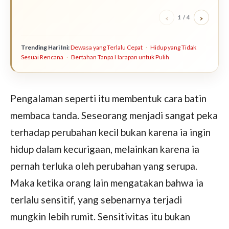
ter
‹
›
1
/
4
Trending Hari Ini:
Dewasa yang Terlalu Cepat
·
Hidup yang Tidak
Sesuai Rencana
·
Bertahan Tanpa Harapan untuk Pulih
Pengalaman seperti itu membentuk cara batin
membaca tanda. Seseorang menjadi sangat peka
terhadap perubahan kecil bukan karena ia ingin
hidup dalam kecurigaan, melainkan karena ia
pernah terluka oleh perubahan yang serupa.
Maka ketika orang lain mengatakan bahwa ia
terlalu sensitif, yang sebenarnya terjadi
mungkin lebih rumit. Sensitivitas itu bukan