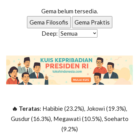
Gema belum tersedia.
Gema Filosofis
Gema Praktis
Deep:
🔥 Teratas:
Habibie (23.2%), Jokowi (19.3%),
Gusdur (16.3%), Megawati (10.5%), Soeharto
(9.2%)