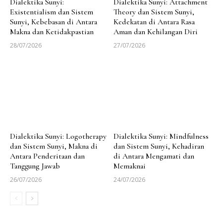
Dialektika Sunyi:
Dialektika Sunyi: Attachment
Existentialism dan Sistem
Theory dan Sistem Sunyi,
Sunyi, Kebebasan di Antara
Kedekatan di Antara Rasa
Makna dan Ketidakpastian
Aman dan Kehilangan Diri
28/07/2026
27/07/2026
Dialektika Sunyi: Logotherapy
Dialektika Sunyi: Mindfulness
dan Sistem Sunyi, Makna di
dan Sistem Sunyi, Kehadiran
Antara Penderitaan dan
di Antara Mengamati dan
Tanggung Jawab
Memaknai
26/07/2026
24/07/2026