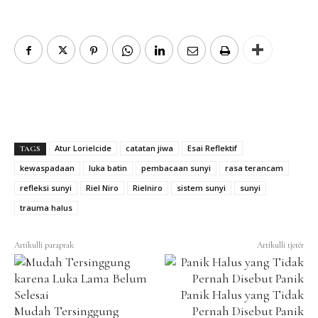
Atur Lorielcide
catatan jiwa
Esai Reflektif
TAGS
kewaspadaan
luka batin
pembacaan sunyi
rasa terancam
refleksi sunyi
Riel Niro
Rielniro
sistem sunyi
sunyi
trauma halus
Artikulli paraprak
Artikulli tjetër
Panik Halus yang Tidak
Mudah Tersinggung
Pernah Disebut Panik