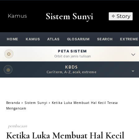
Sistem Sunyi
Kamus
✧ Story
HOME
KAMUS
ATLAS
GLOSARIUM
SEARCH
EXTREME
PETA SISTEM
⊙
Orbit dan jenis tulisan
KBDS
⌄
◎
ORBIT UTAMA
Cari term, A-Z, acak, extreme
Pengantar
Psikospiritual
Relasional
Eksistensial-Kreatif
Beranda
Sistem Sunyi
Ketika Luka Membuat Hal Kecil Terasa
Metafisik-Naratif
Penutup
Mengancam
JENIS TULISAN
pembacaan
Ketika Luka Membuat Hal Kecil
ESAI RESONANSI
FRAKTAL
INFOGRAFIK