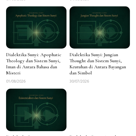
Dialektika Sunyi: Apophatic
Dialektika Sunyi: Jungian
Theology dan Sistem Sunyi,
Thought dan Sistem Sunyi,
Iman di Antara Bahasa dan
Keutuhan di Antara Bayangan
Misteri
dan Simbol
01/08/2026
30/07/2026