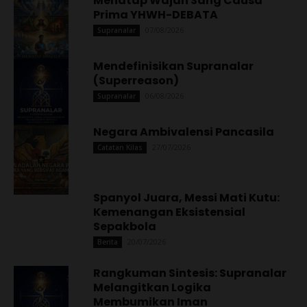
Menatap Wajah Sang Causa
Prima YHWH-DEBATA
07/08/2026
Supranalar
Mendefinisikan Supranalar
(Superreason)
06/08/2026
Supranalar
Negara Ambivalensi Pancasila
27/07/2026
Catatan Kilas
Spanyol Juara, Messi Mati Kutu:
Kemenangan Eksistensial
Sepakbola
20/07/2026
Berita
Rangkuman Sintesis: Supranalar
Melangitkan Logika
Membumikan Iman