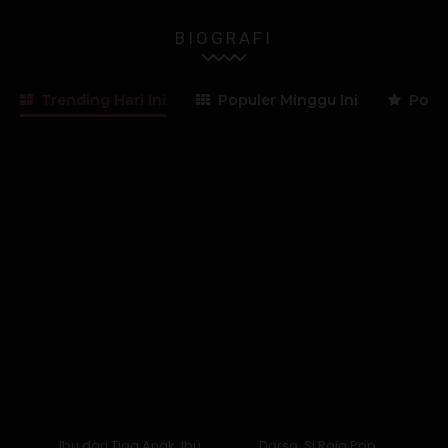
BIOGRAFI
Trending Hari Ini
Populer Minggu Ini
Popul
Lama Membaca:
4
menit
Ibu dari Tiga Anak, Ibu
Darso, Si Raja Pop