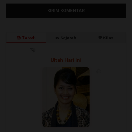
🎂 Tokoh
📜 Sejarah
💬 Kilas
🎊
🎈
Ultah Hari Ini
🎉