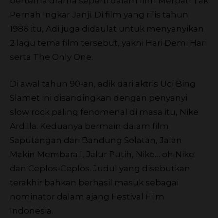
bertema drama seperti dalam film Merpati Tak
Pernah Ingkar Janji. Di film yang rilis tahun
1986 itu, Adi juga didaulat untuk menyanyikan
2 lagu tema film tersebut, yakni Hari Demi Hari
serta The Only One.
Di awal tahun 90-an, adik dari aktris Uci Bing
Slamet ini disandingkan dengan penyanyi
slow rock paling fenomenal di masa itu, Nike
Ardilla. Keduanya bermain dalam film
Saputangan dari Bandung Selatan, Jalan
Makin Membara I, Jalur Putih, Nike… oh Nike
dan Ceplos-Ceplos. Judul yang disebutkan
terakhir bahkan berhasil masuk sebagai
nominator dalam ajang Festival Film
Indonesia.