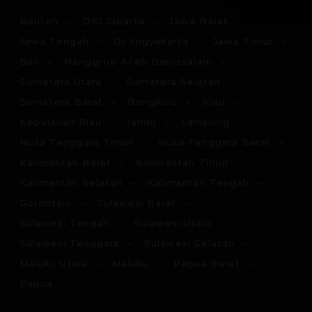
Banten
DKI Jakarta
Jawa Barat
Jawa Tengah
DI Yogyakarta
Jawa Timur
Bali
Nanggroe Aceh Darussalam
Sumatera Utara
Sumatera Selatan
Sumatera Barat
Bengkulu
Riau
Kepulauan Riau
Jambi
Lampung
Nusa Tenggara Timur
Nusa Tenggara Barat
Kalimantan Barat
Kalimantan Timur
Kalimantan Selatan
Kalimantan Tengah
Gorontalo
Sulawesi Barat
Sulawesi Tengah
Sulawesi Utara
Sulawesi Tenggara
Sulawesi Selatan
Maluku Utara
Maluku
Papua Barat
Papua