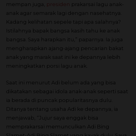
mempan juga,
presiden
prakarsai lagu anak-
anak agar semarak lagi dengan nasehatnya.
Kadang kelihatan sepele tapi apa salahnya?
Istilahnya bapak bangsa kasih tahu ke anak
bangsa. Saya harapkan itu,” paparnya. Ia juga
mengharapkan ajang-ajang pencarian bakat
anak yang marak saat ini ke depannya lebih
meningkatkan porsi lagu anak.
Saat ini menurut Adi belum ada yang bisa
dikatakan sebagai idola anak-anak seperti saat
ia berada di puncak popularitasnya dulu.
Ditanya tentang usaha Adi ke depannya, ia
menjawab, “Jujur saya enggak bisa
memprakarsai memunculkan Adi Bing
Slamet-Adi Bing Slamet yang kayak dulu. Saya