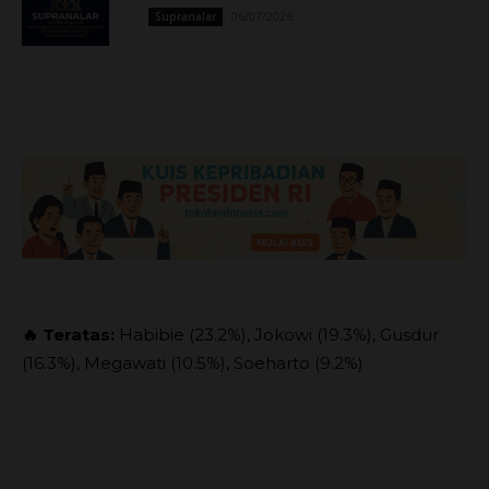
06/07/2026
Supranalar
🔥 Teratas:
Habibie (23.2%), Jokowi (19.3%), Gusdur
(16.3%), Megawati (10.5%), Soeharto (9.2%)