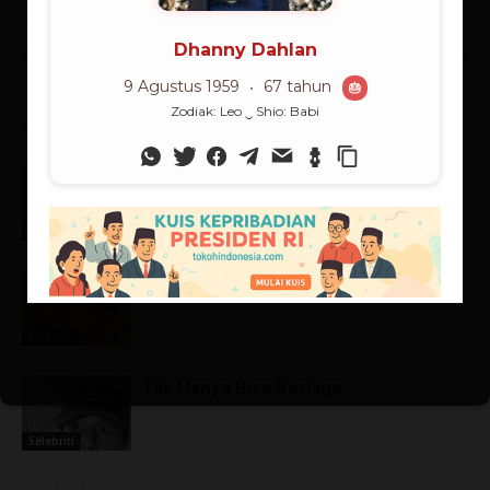
Artikulli paraprak
Artikulli tjetër
Adi Bing Slamet
Gilang Ramadhan
ARTIKEL TERKAIT
ARTIKEL LAINNYA
Meniti Karir dari Festival Menyanyi
Selebriti
Bangkit dari Keterpurukan
Selebriti
Tak Hanya Bisa Berlaga
Selebriti