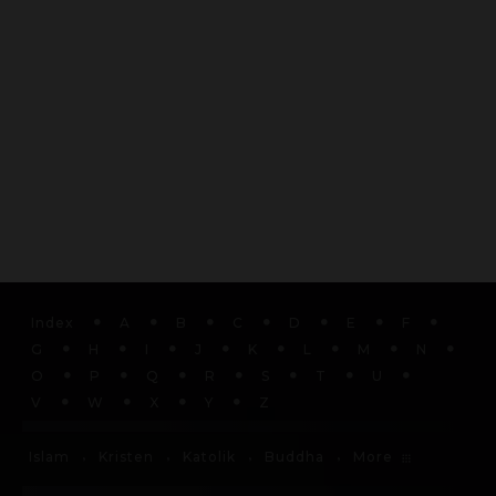
Index
A
B
C
D
E
F
G
H
I
J
K
L
M
N
O
P
Q
R
S
T
U
V
W
X
Y
Z
More
Islam
Kristen
Katolik
Buddha