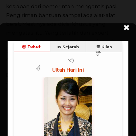
kesiapan dari pemerintah mengantisipasi.
Pengiriman bantuan sampai ada alat-alat
berat. Mestinya ada divisi khusus yang
mengatasi itu. Yang terlatih dan expert
mengatasi bencana alam. Jangan harapkan
yang lain,” terang suami Nurjanah itu seperti
dikutip dari situs kapanlagi.com.
eti | muli, red
Data Singkat
Adi Bing Slamet, Penyanyi, Aktor / Berangkat dari
Penyanyi Cilik | Selebriti | Penyanyi, aktor