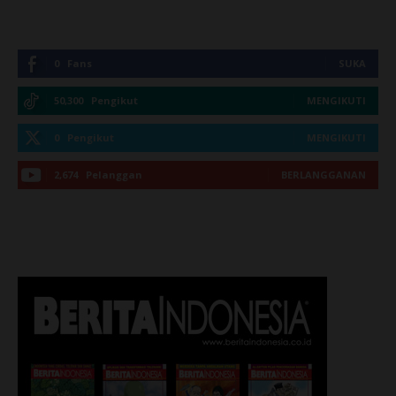
0
Fans
SUKA
50,300
Pengikut
MENGIKUTI
0
Pengikut
MENGIKUTI
2,674
Pelanggan
BERLANGGANAN