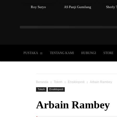
Roy Suryo
AS Panji Gumilang
Sherly 
Islam
Kristen
Katolik
Buddha
Hin
PUSTAKA
TENTANG KAMI
HUBUNGI
STORE
Beranda
Tokoh
Ensiklopedi
Arbain Rambey
Tokoh
Ensiklopedi
Arbain Rambey