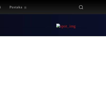
i
Pustaka