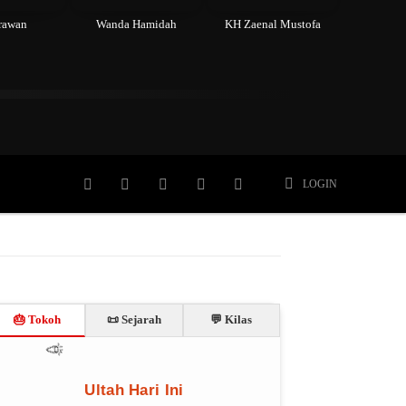
Irawan
Wanda Hamidah
KH Zaenal Mustofa
Meninggal
Member
More
LOGIN
🎂 Tokoh
📜 Sejarah
💬 Kilas
🎊
🎈
🎉
Ultah Hari Ini