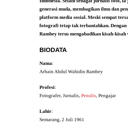
Indonesia. Selain sebagai jurnalis foto, i
generasi muda, membagikan ilmu dan peng
platform media sosial. Meski sempat ter
fotografi tetap tak terbantahkan. Dengan
Rambey terus mengabadikan kisah-kisah vi
BIODATA
Nama
:
Arbain Abdul Wahidin Rambey
Profesi
:
Fotografer, Jurnalis,
Penulis
, Pengajar
Lahir
:
Semarang, 2 Juli 1961