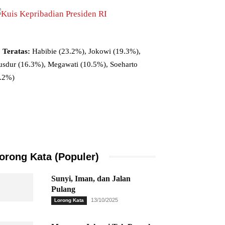
 Teratas:
Habibie (23.2%), Jokowi (19.3%),
sdur (16.3%), Megawati (10.5%), Soeharto
9.2%)
orong Kata (Populer)
Sunyi, Iman, dan Jalan
Pulang
13/10/2025
Lorong Kata