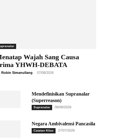
upranalar
enatap Wajah Sang Causa
rima YHWH-DEBATA
 Robin Simanullang
-
07/08/2026
Mendefinisikan Supranalar
(Superreason)
06/08/2026
Supranalar
Negara Ambivalensi Pancasila
27/07/2026
Catatan Kilas