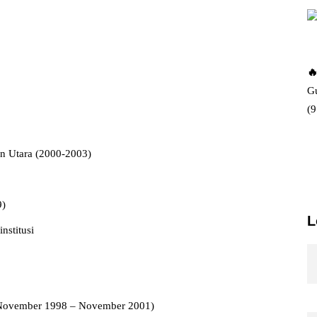
🔥
Gu
(
n Utara (2000-2003)
9)
L
nstitusi
(November 1998 – November 2001)