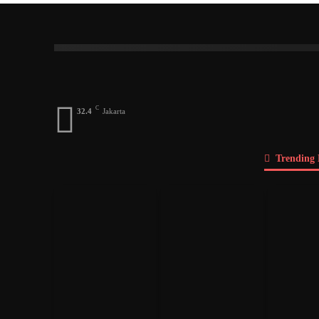
Index
A
B
C
D
E
F
G
Dosen
Menteri
DPD
DPR
Pengusah
C
32.4
Jakarta
Trending 