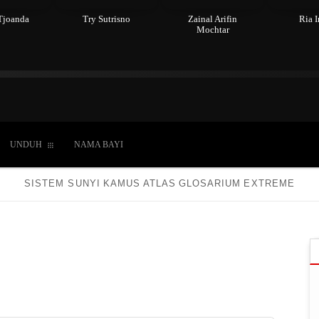
Tjoanda
Try Sutrisno
Zainal Arifin
Ria 
Mochtar
du
Kepercayaan
Laki-laki
Perempuan
Hidup
UNDUH
NAMA BAYI
SISTEM SUNYI
KAMUS
ATLAS
GLOSARIUM
EXTREME