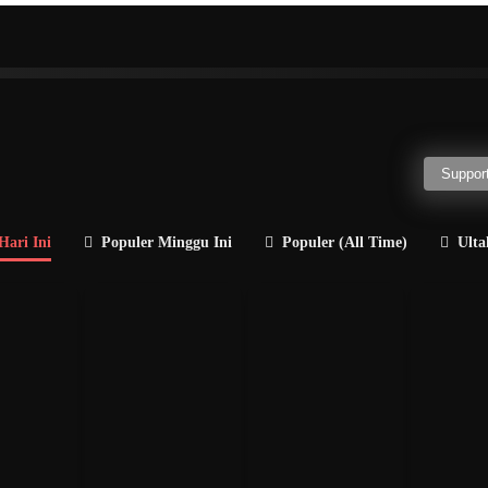
H
I
J
K
L
M
N
O
P
Q
R
a
Politisi
Guru Besar
Penulis
Jenderal
Direkt
Support
Hari Ini
Populer Minggu Ini
Populer (All Time)
Ulta