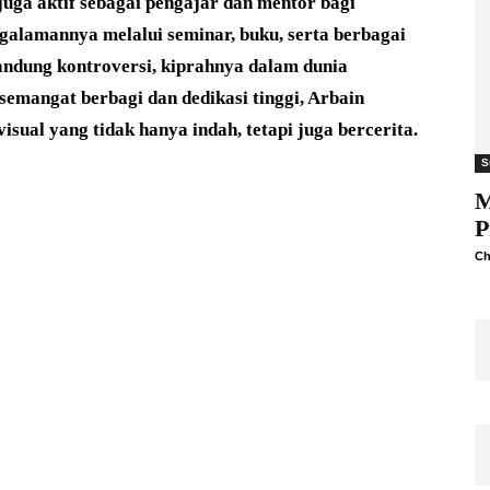
a juga aktif sebagai pengajar dan mentor bagi
alamannya melalui seminar, buku, serta berbagai
sandung kontroversi, kiprahnya dalam dunia
 semangat berbagi dan dedikasi tinggi, Arbain
sual yang tidak hanya indah, tetapi juga bercerita.
S
M
P
Ch