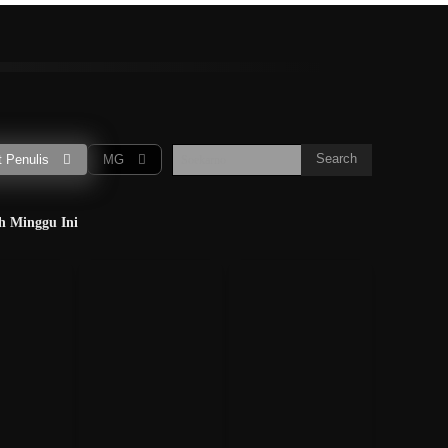
S
T
U
V
W
X
Y
Z
More
ur
Gubernur
CEO
Wartawan
Peneliti
Musisi
Search
 Penulis
MG
Soekarno
h Minggu Ini