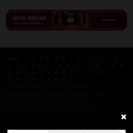
Advertisement
Index
A
B
C
D
E
F
G
H
I
J
K
L
M
N
O
P
Q
R
S
T
U
V
W
X
Y
Z
More
Islam
Kristen
Katolik
Buddha
Banten
DKI Jakarta
Jawa Barat
Jawa Tengah
DI Yogyakarta
Jawa Timur
Bali
Nanggroe Aceh Darussalam