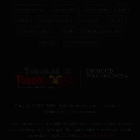
Panji Gumilang
proses diam
pengusaha
dpd
politisi
inti sistem sunyi
guru besar
hukum
Sumatera Utara
Katolik
fraktal sistem sunyi
penulis
orbit psikospiritual
ENSIKLOPEDI
TOKOH INDONESIA
Copyright 2002-2026 - TokohIndonesia.com
Tokoh.ID
Ensiklopedi Tokoh Indonesia
Tokoh Indonesia.com adalah sebuah media informasi dan database
online terlengkap yang tengah dibangun menjadi Ensiklopedi Tokoh
Indonesia online. Baca lebih lanjut
'Tentang Kami'
.