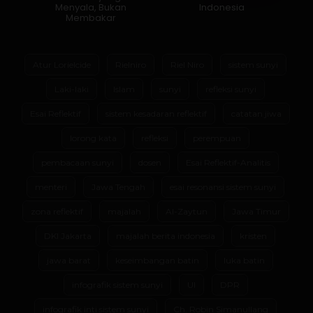
Menyala, Bukan
Indonesia
Membakar
Atur Lorielcide
Rielniro
Riel Niro
sistem sunyi
Laki-laki
Islam
sunyi
refleksi sunyi
Esai Reflektif
sistem kesadaran reflektif
catatan jiwa
lorong kata
refleksi
perempuan
pembacaan sunyi
dosen
Esai Reflektif-Analitis
menteri
Jawa Tengah
esai resonansi sistem sunyi
zona reflektif
majalah
Al-Zaytun
Jawa Timur
DKI Jakarta
majalah berita indonesia
kristen
jawa barat
keseimbangan batin
luka batin
infografik sistem sunyi
UI
DPR
infografik inti sistem sunyi
Ch. Robin Simanullang