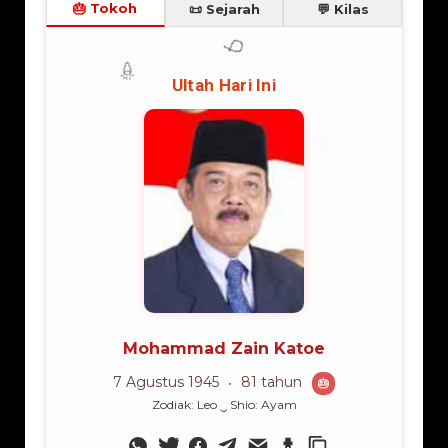
Sumatera Utara
Sumatera Selatan
Sumatera Barat
Bengkulu
Riau
Kepulauan Riau
Jambi
Lampung
Nusa Tenggara Timur
Nusa Tenggara Barat
Kalimantan Barat
Kalimantan Timur
Kalimantan Selatan
Kalimantan Tengah
Gorontalo
Sulawesi Barat
Sulawesi Tengah
Sulawesi Utara
Sulawesi Tenggara
Sulawesi Selatan
Maluku Utara
Maluku
Papua Barat
Papua
BIOGRAFI