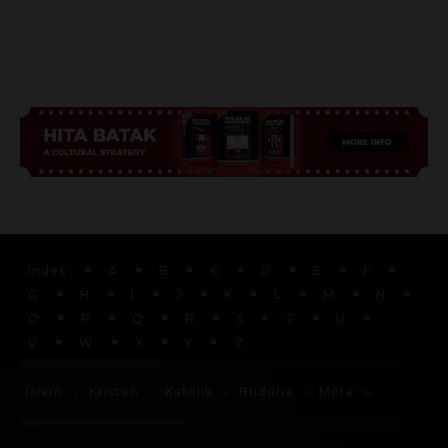
Advertisement
Index
A
B
C
D
E
F
G
H
I
J
K
L
M
N
O
P
Q
R
S
T
U
V
W
X
Y
Z
More
Islam
Kristen
Katolik
Buddha