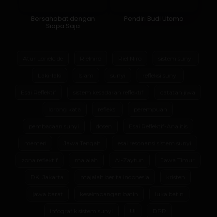
Bersahabat dengan
Pendiri Budi Utomo
Siapa Saja
Atur Lorielcide
Rielniro
Riel Niro
sistem sunyi
Laki-laki
Islam
sunyi
refleksi sunyi
Esai Reflektif
sistem kesadaran reflektif
catatan jiwa
lorong kata
refleksi
perempuan
pembacaan sunyi
dosen
Esai Reflektif-Analitis
menteri
Jawa Tengah
esai resonansi sistem sunyi
zona reflektif
majalah
Al-Zaytun
Jawa Timur
DKI Jakarta
majalah berita indonesia
kristen
jawa barat
keseimbangan batin
luka batin
infografik sistem sunyi
UI
DPR