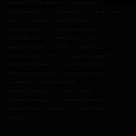
Banten
DKI Jakarta
Jawa Barat
Jawa Tengah
DI Yogyakarta
Jawa Timur
Bali
Nanggroe Aceh Darussalam
Sumatera Utara
Sumatera Selatan
Sumatera Barat
Bengkulu
Riau
Kepulauan Riau
Jambi
Lampung
Nusa Tenggara Timur
Nusa Tenggara Barat
Kalimantan Barat
Kalimantan Timur
Kalimantan Selatan
Kalimantan Tengah
Gorontalo
Sulawesi Barat
Sulawesi Tengah
Sulawesi Utara
Sulawesi Tenggara
Sulawesi Selatan
Maluku Utara
Maluku
Papua Barat
Papua