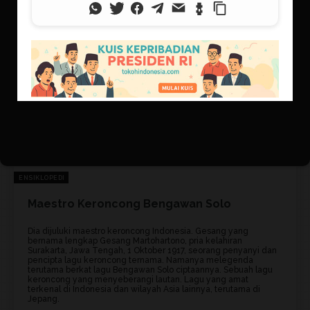
ENSIKLOPEDI
Maestro Keroncong Bengawan Solo
Dia dijuluki maestro keroncong Indonesia. Gesang yang
bernama lengkap Gesang Martohartono, pria kelahiran
Surakarta, Jawa Tengah, 1 Oktober 1917, seorang penyanyi dan
pencipta lagu keroncong ternama. Namanya melegenda
terutama berkat lagu Bengawan Solo ciptaannya. Sebuah lagu
keroncong yang menyeberangi lautan. Lagu yang amat
terkenal di Indonesia dan wilayah Asia lainnya, terutama di
Jepang.