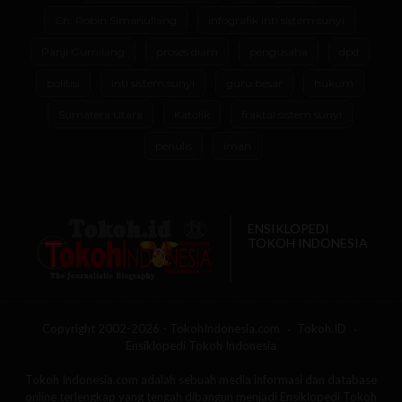
Ch. Robin Simanullang
infografik inti sistem sunyi
Panji Gumilang
proses diam
pengusaha
dpd
politisi
inti sistem sunyi
guru besar
hukum
Sumatera Utara
Katolik
fraktal sistem sunyi
penulis
iman
ENSIKLOPEDI
TOKOH INDONESIA
Copyright 2002-2026 - TokohIndonesia.com
Tokoh.ID
Ensiklopedi Tokoh Indonesia
Tokoh Indonesia.com adalah sebuah media informasi dan database
online terlengkap yang tengah dibangun menjadi Ensiklopedi Tokoh