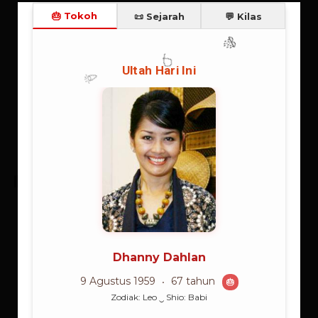
ENSIKLOPEDI
Gesang Martohartono
Gesang Martohartono, Pencipta dan Penyanyi Lagu Keroncong
/ Sebuah Legenda Maestro Keroncong | 1 Okt 1917 - 20 Mei
2010 | Ensiklopedi | G | Laki-laki, Islam, Jawa Tengah, Maestro,
Keroncong, Bengawan Solo, Pencipta Lagu, Penyanyi