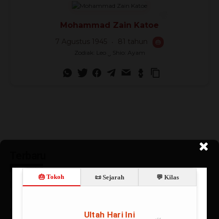
Mohammad Zain Katoe
7 Agustus 1945
81 tahun
🎂
Zodiak: Leo ‿ Shio: Ayam
Terbaru
Supranalar
Mendefinisikan Supranalar
(Superreason)
Ch Robin Simanullang
-
06/08/2026