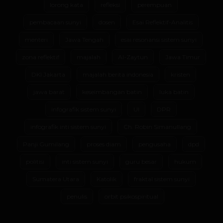
lorong kata
refleksi
perempuan
pembacaan sunyi
dosen
Esai Reflektif-Analitis
menteri
Jawa Tengah
esai resonansi sistem sunyi
zona reflektif
majalah
Al-Zaytun
Jawa Timur
DKI Jakarta
majalah berita indonesia
kristen
jawa barat
keseimbangan batin
luka batin
infografik sistem sunyi
UI
DPR
infografik inti sistem sunyi
Ch. Robin Simanullang
Panji Gumilang
proses diam
pengusaha
dpd
politisi
inti sistem sunyi
guru besar
hukum
Sumatera Utara
Katolik
fraktal sistem sunyi
penulis
orbit psikospiritual