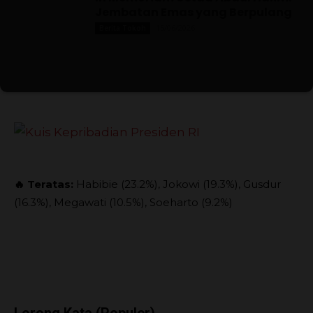
Jembatan Emas yang Berpulang
15/06/2026
Berita Tokoh
🔥 Teratas:
Habibie (23.2%), Jokowi (19.3%), Gusdur
(16.3%), Megawati (10.5%), Soeharto (9.2%)