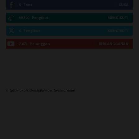
0
Fans
SUKA
50,300
Pengikut
MENGIKUTI
0
Pengikut
MENGIKUTI
2,674
Pelanggan
BERLANGGANAN
https://tokoh.id/majalah-berita-indonesia/