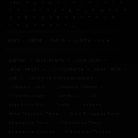
Index
A
B
C
D
E
F
G
H
I
J
K
L
M
N
O
P
Q
R
S
T
U
V
W
X
Y
Z
More
Islam
Kristen
Katolik
Buddha
Banten
DKI Jakarta
Jawa Barat
Jawa Tengah
DI Yogyakarta
Jawa Timur
Bali
Nanggroe Aceh Darussalam
Sumatera Utara
Sumatera Selatan
Sumatera Barat
Bengkulu
Riau
Kepulauan Riau
Jambi
Lampung
Nusa Tenggara Timur
Nusa Tenggara Barat
Kalimantan Barat
Kalimantan Timur
Kalimantan Selatan
Kalimantan Tengah