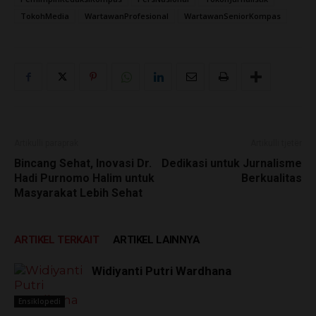
TokohMedia
WartawanProfesional
WartawanSeniorKompas
Artikulli paraprak
Artikulli tjetër
Bincang Sehat, Inovasi Dr.
Dedikasi untuk Jurnalisme
Hadi Purnomo Halim untuk
Berkualitas
Masyarakat Lebih Sehat
ARTIKEL TERKAIT
ARTIKEL LAINNYA
Widiyanti Putri Wardhana
Ensiklopedi