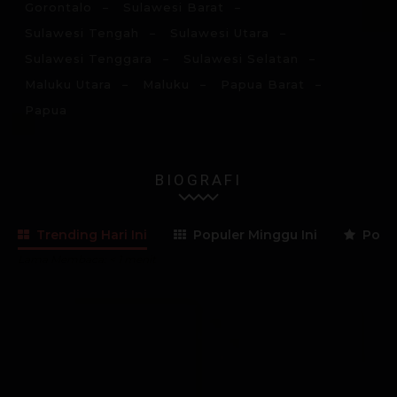
Gorontalo
Sulawesi Barat
Sulawesi Tengah
Sulawesi Utara
Sulawesi Tenggara
Sulawesi Selatan
Maluku Utara
Maluku
Papua Barat
Papua
BIOGRAFI
Trending Hari Ini
Populer Minggu Ini
Popul
Lama Membaca:
< 1
menit