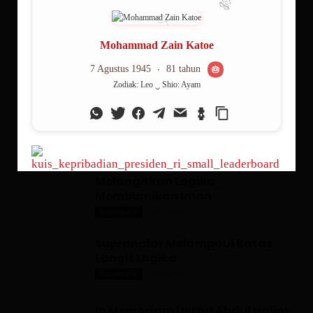
Negara Ambivalensi Pancasila
27/07/2026
Catatan Kilas
Spanyol Juara, Messi Mati Kutu:
Kemenangan Eksistensial
Sepakbola
20/07/2026
Berita
Rangkuman Sintesis: Supranalar
Melangitkan Logika
Membumikan Iman
06/07/2026
Supranalar
Supranalar Melampaui Batas
Langit Logika
25/06/2026
Supranalar
In Memoriam Ustad Abdul Halim: