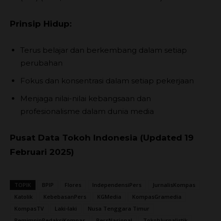
Prinsip Hidup:
Terus belajar dan berkembang dalam setiap
perubahan
Fokus dan konsentrasi dalam setiap pekerjaan
Menjaga nilai-nilai kebangsaan dan
profesionalisme dalam dunia media
Pusat Data Tokoh Indonesia (Updated 19
Februari 2025)
TOPIK
BPIP
Flores
IndependensiPers
JurnalisKompas
Katolik
KebebasanPers
KGMedia
KompasGramedia
KompasTV
Laki-laki
Nusa Tenggara Timur
PemimpinRedaksiKompas
PersNasional
TokohJurnalistik