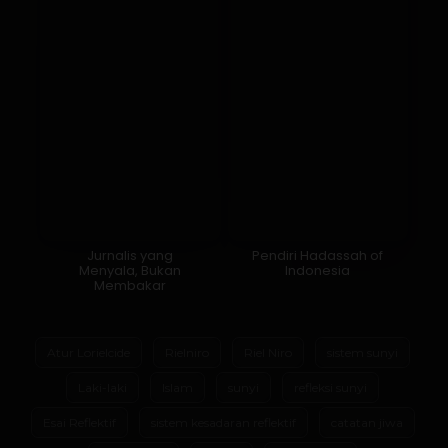
Jurnalis yang
Pendiri Hadassah of
Menyala, Bukan
Indonesia
Membakar
Atur Lorielcide
Rielniro
Riel Niro
sistem sunyi
Laki-laki
Islam
sunyi
refleksi sunyi
Esai Reflektif
sistem kesadaran reflektif
catatan jiwa