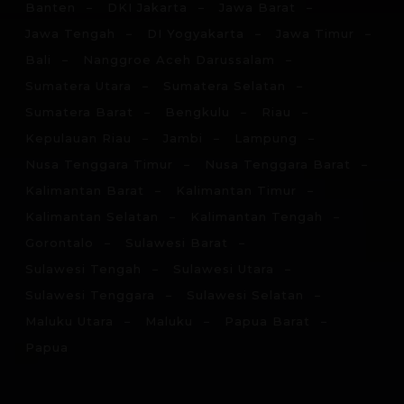
Banten
DKI Jakarta
Jawa Barat
Jawa Tengah
DI Yogyakarta
Jawa Timur
Bali
Nanggroe Aceh Darussalam
Sumatera Utara
Sumatera Selatan
Sumatera Barat
Bengkulu
Riau
Kepulauan Riau
Jambi
Lampung
Nusa Tenggara Timur
Nusa Tenggara Barat
Kalimantan Barat
Kalimantan Timur
Kalimantan Selatan
Kalimantan Tengah
Gorontalo
Sulawesi Barat
Sulawesi Tengah
Sulawesi Utara
Sulawesi Tenggara
Sulawesi Selatan
Maluku Utara
Maluku
Papua Barat
Papua