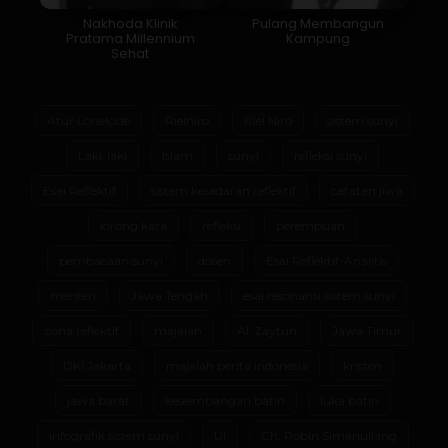
Nakhoda Klinik
Pulang Membangun
Pratama Millennium
Kampung
Sehat
Atur Lorielcide
Rielniro
Riel Niro
sistem sunyi
Laki-laki
Islam
sunyi
refleksi sunyi
Esai Reflektif
sistem kesadaran reflektif
catatan jiwa
lorong kata
refleksi
perempuan
pembacaan sunyi
dosen
Esai Reflektif-Analitis
menteri
Jawa Tengah
esai resonansi sistem sunyi
zona reflektif
majalah
Al-Zaytun
Jawa Timur
DKI Jakarta
majalah berita indonesia
kristen
jawa barat
keseimbangan batin
luka batin
infografik sistem sunyi
UI
Ch. Robin Simanullang