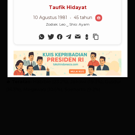
🔥 Teratas:
Habibie (23.2%), Jokowi (19.3%), Gusdur
(16.3%), Megawati (10.5%), Soeharto (9.2%)