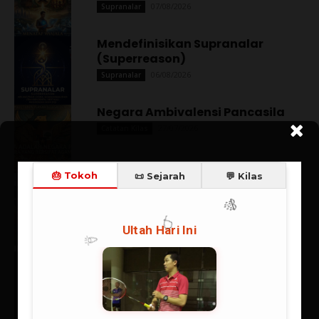
07/08/2026
Supranalar
Mendefinisikan Supranalar
(Superreason)
06/08/2026
Supranalar
Negara Ambivalensi Pancasila
27/07/2026
Catatan Kilas
Spanyol Juara, Messi Mati Kutu:
Kemenangan Eksistensial
Sepakbola
20/07/2026
Berita
Rangkuman Sintesis: Supranalar
Melangitkan Logika
Membumikan Iman
06/07/2026
Supranalar