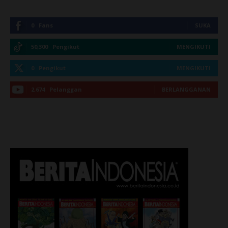
0
Fans
SUKA
50,300
Pengikut
MENGIKUTI
0
Pengikut
MENGIKUTI
2,674
Pelanggan
BERLANGGANAN