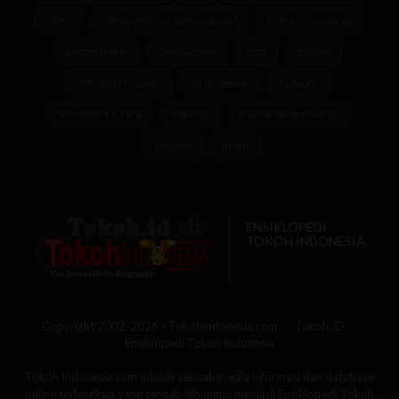
DPR
infografik inti sistem sunyi
Panji Gumilang
proses diam
pengusaha
dpd
politisi
inti sistem sunyi
guru besar
hukum
Sumatera Utara
Katolik
fraktal sistem sunyi
penulis
iman
ENSIKLOPEDI
TOKOH INDONESIA
Copyright 2002-2026 - TokohIndonesia.com
Tokoh.ID
Ensiklopedi Tokoh Indonesia
Tokoh Indonesia.com adalah sebuah media informasi dan database
online terlengkap yang tengah dibangun menjadi Ensiklopedi Tokoh