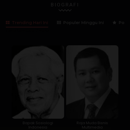
BIOGRAFI
Trending Hari Ini
Populer Minggu Ini
Popul
Lama Membaca:
2
menit
Bapak Sosiologi
Raja Muda Bisnis
Indonesia
Multimedia