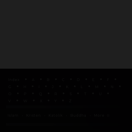
Index
A
B
C
D
E
F
G
H
I
J
K
L
M
N
O
P
Q
R
S
T
U
V
W
X
Y
Z
More
Islam
Kristen
Katolik
Buddha