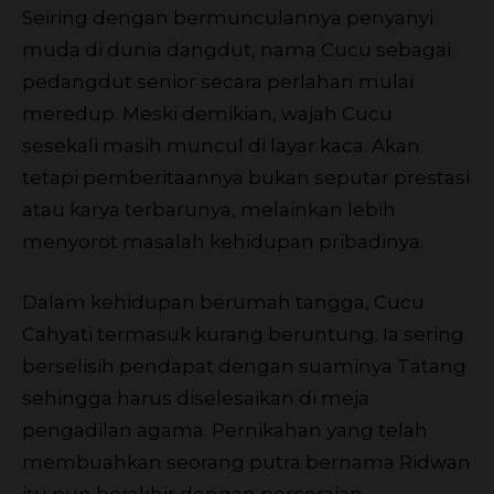
Seiring dengan bermunculannya penyanyi
muda di dunia dangdut, nama Cucu sebagai
pedangdut senior secara perlahan mulai
meredup. Meski demikian, wajah Cucu
sesekali masih muncul di layar kaca. Akan
tetapi pemberitaannya bukan seputar prestasi
atau karya terbarunya, melainkan lebih
menyorot masalah kehidupan pribadinya.
Dalam kehidupan berumah tangga, Cucu
Cahyati termasuk kurang beruntung. Ia sering
berselisih pendapat dengan suaminya Tatang
sehingga harus diselesaikan di meja
pengadilan agama. Pernikahan yang telah
membuahkan seorang putra bernama Ridwan
itu pun berakhir dengan perceraian.