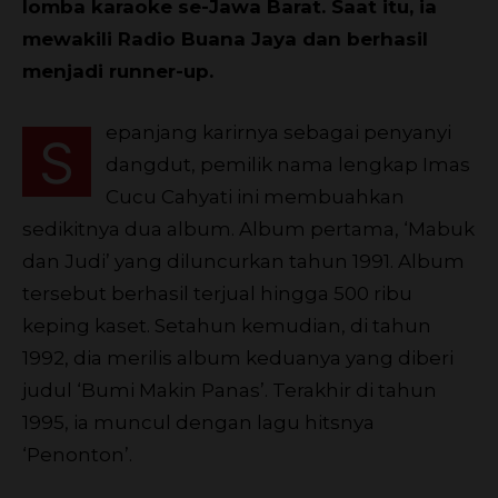
lomba karaoke se-Jawa Barat. Saat itu, ia
mewakili Radio Buana Jaya dan berhasil
menjadi runner-up.
epanjang karirnya sebagai penyanyi
S
dangdut, pemilik nama lengkap Imas
Cucu Cahyati ini membuahkan
sedikitnya dua album. Album pertama, ‘Mabuk
dan Judi’ yang diluncurkan tahun 1991. Album
tersebut berhasil terjual hingga 500 ribu
keping kaset. Setahun kemudian, di tahun
1992, dia merilis album keduanya yang diberi
judul ‘Bumi Makin Panas’. Terakhir di tahun
1995, ia muncul dengan lagu hitsnya
‘Penonton’.