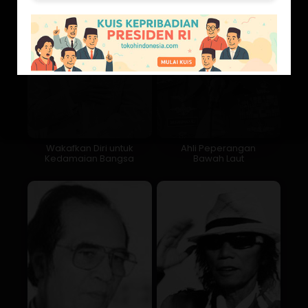
Wakafkan Diri untuk
Ahli Peperangan
Kedamaian Bangsa
Bawah Laut