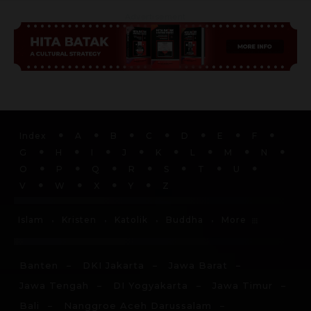
Advertisement
Index
A
B
C
D
E
F
G
H
I
J
K
L
M
N
O
P
Q
R
S
T
U
V
W
X
Y
Z
More
Islam
Kristen
Katolik
Buddha
Banten
DKI Jakarta
Jawa Barat
Jawa Tengah
DI Yogyakarta
Jawa Timur
Bali
Nanggroe Aceh Darussalam