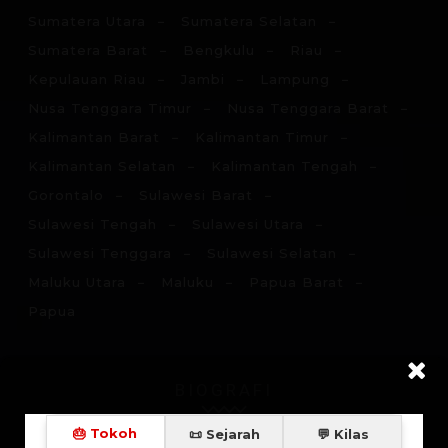
Sumatera Utara
Sumatera Selatan
Sumatera Barat
Bengkulu
Riau
Kepulauan Riau
Jambi
Lampung
Nusa Tenggara Timur
Nusa Tenggara Barat
Kalimantan Barat
Kalimantan Timur
Kalimantan Selatan
Kalimantan Tengah
Gorontalo
Sulawesi Barat
Sulawesi Tengah
Sulawesi Utara
Sulawesi Tenggara
Sulawesi Selatan
Maluku Utara
Maluku
Papua Barat
Papua
BIOGRAFI