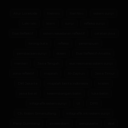
Atur Lorielcide
Rielniro
Riel Niro
sistem sunyi
Laki-laki
Islam
sunyi
refleksi sunyi
Esai Reflektif
sistem kesadaran reflektif
catatan jiwa
lorong kata
refleksi
perempuan
pembacaan sunyi
dosen
Esai Reflektif-Analitis
menteri
Jawa Tengah
esai resonansi sistem sunyi
zona reflektif
majalah
Al-Zaytun
Jawa Timur
DKI Jakarta
majalah berita indonesia
kristen
jawa barat
keseimbangan batin
luka batin
infografik sistem sunyi
UI
DPR
Ch. Robin Simanullang
infografik inti sistem sunyi
Panji Gumilang
proses diam
pengusaha
dpd