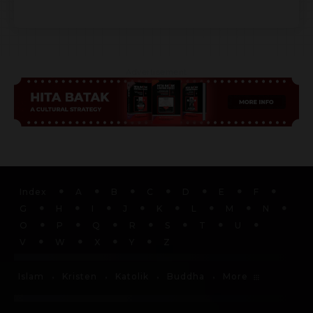
Advertisement
Index
A
B
C
D
E
F
G
H
I
J
K
L
M
N
O
P
Q
R
S
T
U
V
W
X
Y
Z
More
Islam
Kristen
Katolik
Buddha