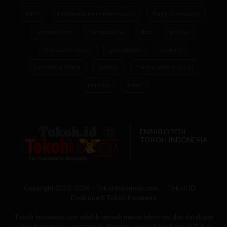
DPR
infografik inti sistem sunyi
Panji Gumilang
proses diam
pengusaha
dpd
politisi
inti sistem sunyi
guru besar
hukum
Sumatera Utara
Katolik
fraktal sistem sunyi
penulis
iman
ENSIKLOPEDI
TOKOH INDONESIA
Copyright 2002-2026 - TokohIndonesia.com
Tokoh.ID
Ensiklopedi Tokoh Indonesia
Tokoh Indonesia.com adalah sebuah media informasi dan database
online terlengkap yang tengah dibangun menjadi Ensiklopedi Tokoh