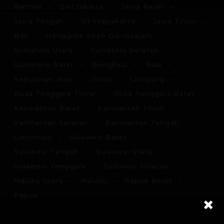
Banten
DKI Jakarta
Jawa Barat
Jawa Tengah
DI Yogyakarta
Jawa Timur
Bali
Nanggroe Aceh Darussalam
Sumatera Utara
Sumatera Selatan
Sumatera Barat
Bengkulu
Riau
Kepulauan Riau
Jambi
Lampung
Nusa Tenggara Timur
Nusa Tenggara Barat
Kalimantan Barat
Kalimantan Timur
Kalimantan Selatan
Kalimantan Tengah
Gorontalo
Sulawesi Barat
Sulawesi Tengah
Sulawesi Utara
Sulawesi Tenggara
Sulawesi Selatan
Maluku Utara
Maluku
Papua Barat
Papua