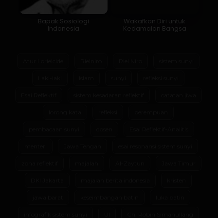
Bapak Sosiologi
Wakafkan Diri untuk
Indonesia
Kedamaian Bangsa
Atur Lorielcide
Rielniro
Riel Niro
sistem sunyi
Laki-laki
Islam
sunyi
refleksi sunyi
Esai Reflektif
sistem kesadaran reflektif
catatan jiwa
lorong kata
refleksi
perempuan
pembacaan sunyi
dosen
Esai Reflektif-Analitis
menteri
Jawa Tengah
esai resonansi sistem sunyi
zona reflektif
majalah
Al-Zaytun
Jawa Timur
DKI Jakarta
majalah berita indonesia
kristen
jawa barat
keseimbangan batin
luka batin
infografik sistem sunyi
UI
Ch. Robin Simanullang