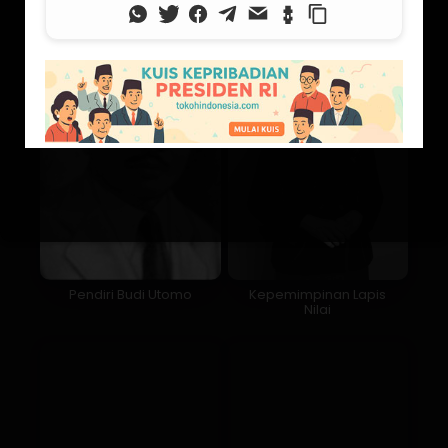
Pendiri Budi Utomo
Kepemimpinan Lapis
Nilai