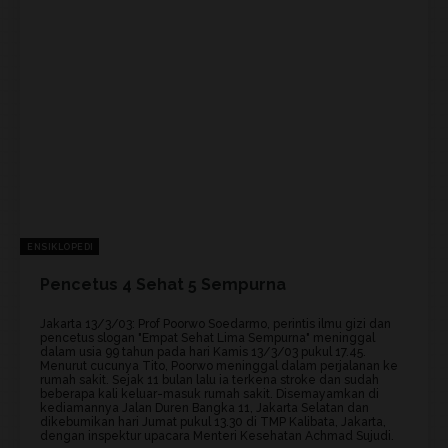
ENSIKLOPEDI
Pencetus 4 Sehat 5 Sempurna
Jakarta 13/3/03: Prof Poorwo Soedarmo, perintis ilmu gizi dan
pencetus slogan "Empat Sehat Lima Sempurna" meninggal
dalam usia 99 tahun pada hari Kamis 13/3/03 pukul 17.45.
Menurut cucunya Tito, Poorwo meninggal dalam perjalanan ke
rumah sakit. Sejak 11 bulan lalu ia terkena stroke dan sudah
beberapa kali keluar-masuk rumah sakit. Disemayamkan di
kediamannya Jalan Duren Bangka 11, Jakarta Selatan dan
dikebumikan hari Jumat pukul 13.30 di TMP Kalibata, Jakarta,
dengan inspektur upacara Menteri Kesehatan Achmad Sujudi.