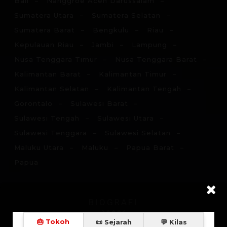
Bali
Nanggroe Aceh Darussalam
Sumatera Utara
Sumatera Selatan
Sumatera Barat
Bengkulu
Riau
Kepulauan Riau
Jambi
Lampung
Nusa Tenggara Timur
Nusa Tenggara Barat
Kalimantan Barat
Kalimantan Timur
Kalimantan Selatan
Kalimantan Tengah
Gorontalo
Sulawesi Barat
Sulawesi Tengah
Sulawesi Utara
Sulawesi Tenggara
Sulawesi Selatan
Maluku Utara
Maluku
Papua Barat
Papua
BIOGRAFI