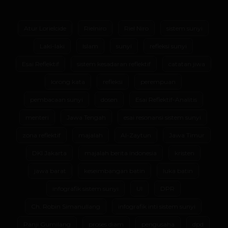
Atur Lorielcide
Rielniro
Riel Niro
sistem sunyi
Laki-laki
Islam
sunyi
refleksi sunyi
Esai Reflektif
sistem kesadaran reflektif
catatan jiwa
lorong kata
refleksi
perempuan
pembacaan sunyi
dosen
Esai Reflektif-Analitis
menteri
Jawa Tengah
esai resonansi sistem sunyi
zona reflektif
majalah
Al-Zaytun
Jawa Timur
DKI Jakarta
majalah berita indonesia
kristen
jawa barat
keseimbangan batin
luka batin
infografik sistem sunyi
UI
DPR
Ch. Robin Simanullang
infografik inti sistem sunyi
Panji Gumilang
proses diam
pengusaha
dpd