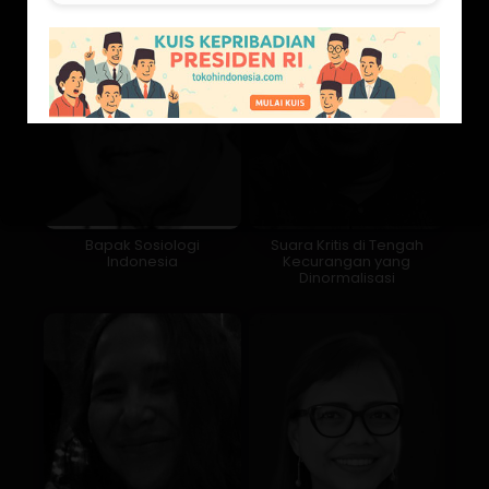
Bapak Sosiologi
Suara Kritis di Tengah
Indonesia
Kecurangan yang
Dinormalisasi