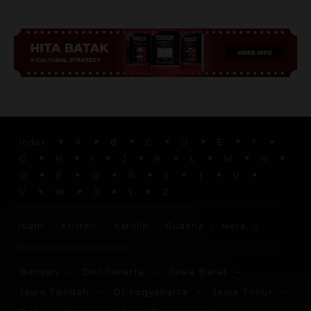
Advertisement
Index
A
B
C
D
E
F
G
H
I
J
K
L
M
N
O
P
Q
R
S
T
U
V
W
X
Y
Z
More
Islam
Kristen
Katolik
Buddha
Banten
DKI Jakarta
Jawa Barat
Jawa Tengah
DI Yogyakarta
Jawa Timur