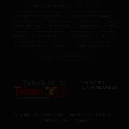
infografik sistem sunyi
UI
DPR
infografik inti sistem sunyi
Ch. Robin Simanullang
Panji Gumilang
proses diam
pengusaha
dpd
politisi
inti sistem sunyi
guru besar
hukum
Sumatera Utara
Katolik
fraktal sistem sunyi
penulis
orbit psikospiritual
ENSIKLOPEDI
TOKOH INDONESIA
Copyright 2002-2026 - TokohIndonesia.com
Tokoh.ID
Ensiklopedi Tokoh Indonesia