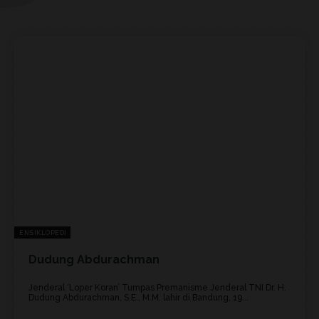
ENSIKLOPEDI
Dudung Abdurachman
Jenderal ‘Loper Koran’ Tumpas Premanisme Jenderal TNI Dr. H.
Dudung Abdurachman, S.E., M.M. lahir di Bandung, 19...