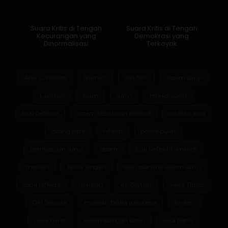
Suara Kritis di Tengah
Suara Kritis di Tengah
Kecurangan yang
Demokrasi yang
Dinormalisasi
Terkoyak
Atur Lorielcide
Rielniro
Riel Niro
sistem sunyi
Laki-laki
Islam
sunyi
refleksi sunyi
Esai Reflektif
sistem kesadaran reflektif
catatan jiwa
lorong kata
refleksi
perempuan
pembacaan sunyi
dosen
Esai Reflektif-Analitis
menteri
Jawa Tengah
esai resonansi sistem sunyi
zona reflektif
majalah
Al-Zaytun
Jawa Timur
DKI Jakarta
majalah berita indonesia
kristen
jawa barat
keseimbangan batin
luka batin