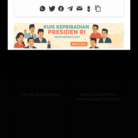
yang Peduli
Pendiri Budi Utomo
Ketua Dewan Pers
Perempuan Pertama