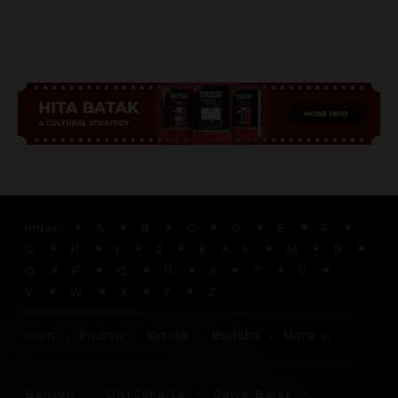
Advertisement
Index
A
B
C
D
E
F
G
H
I
J
K
L
M
N
O
P
Q
R
S
T
U
V
W
X
Y
Z
More
Islam
Kristen
Katolik
Buddha
Banten
DKI Jakarta
Jawa Barat