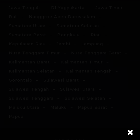
Jawa Tengah
DI Yogyakarta
Jawa Timur
Bali
Nanggroe Aceh Darussalam
Sumatera Utara
Sumatera Selatan
Sumatera Barat
Bengkulu
Riau
Kepulauan Riau
Jambi
Lampung
Nusa Tenggara Timur
Nusa Tenggara Barat
Kalimantan Barat
Kalimantan Timur
Kalimantan Selatan
Kalimantan Tengah
Gorontalo
Sulawesi Barat
Sulawesi Tengah
Sulawesi Utara
Sulawesi Tenggara
Sulawesi Selatan
Maluku Utara
Maluku
Papua Barat
Papua