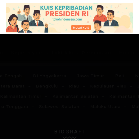
G
H
I
J
K
L
M
N
du
Kepercayaan
Laki-laki
Perempuan
Hidup
a Tengah
DI Yogyakarta
Jawa Timur
Bali
N
tera Barat
Bengkulu
Riau
Kepulauan Riau
Kalimantan Timur
Kalimantan Selatan
Kalimantan 
si Tenggara
Sulawesi Selatan
Maluku Utara
Ma
BIOGRAFI