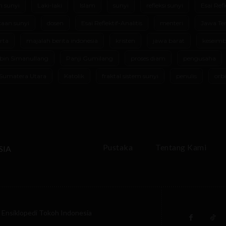
m sunyi
Laki-laki
Islam
sunyi
refleksi sunyi
Esai Refl
aan sunyi
dosen
Esai Reflektif-Analitis
menteri
Jawa Te
rta
majalah berita indonesia
kristen
jawa barat
keseimb
bin Simanullang
Panji Gumilang
proses diam
pengusaha
Sumatera Utara
Katolik
fraktal sistem sunyi
penulis
orbi
Pustaka
Tentang Kami
SIA
Ensiklopedi Tokoh Indonesia