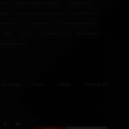
ektif
sistem kesadaran reflektif
catatan jiwa
ngah
esai resonansi sistem sunyi
zona reflektif
angan batin
luka batin
infografik sistem sunyi
dpd
politisi
inti sistem sunyi
guru besar
t psikospiritual
Hubungi
Store
Unduh
Nama Bayi
Kirim Bio
Support Penulis