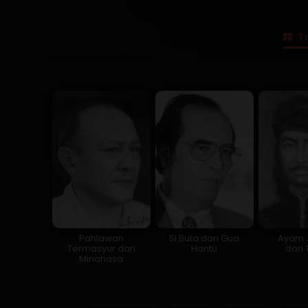
Tr
Lama Membaca:
3
menit
Pahlawan
Si Buta dari Gua
Ayam 
Termasyur dari
Hantu
dari 
Minahasa