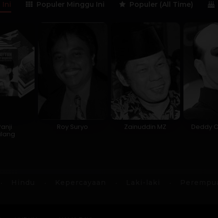
 Ini
Populer Minggu Ini
Populer (All Time)
anji
Roy Suryo
Zainuddin MZ
Deddy C
lang
Hindu
Kepercayaan
Laki-laki
Perempu