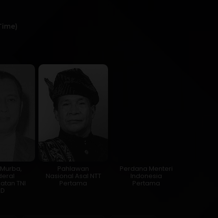
Time)
i Murba,
Pahlawan
Perdana Menteri
deral
Nasional Asal NTT
Indonesia
atan TNI
Pertama
Pertama
AD