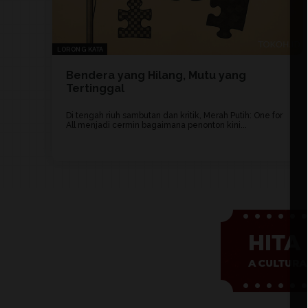
LORONG KATA
Bendera yang Hilang, Mutu yang
Tertinggal
Di tengah riuh sambutan dan kritik, Merah Putih: One for
All menjadi cermin bagaimana penonton kini...