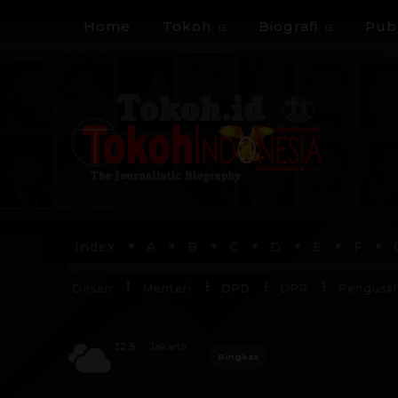
Home
Tokoh
Biografi
Publ
Index
A
B
C
D
E
F
Dosen
Menteri
DPD
DPR
Pengusa
C
32.5
Jakarta
Ringkas