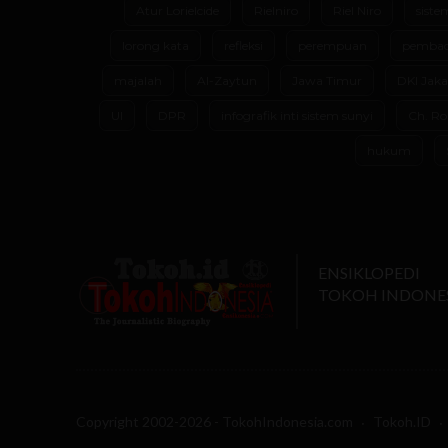
Atur Lorielcide
Rielniro
Riel Niro
siste
lorong kata
refleksi
perempuan
pembac
majalah
Al-Zaytun
Jawa Timur
DKI Jaka
UI
DPR
infografik inti sistem sunyi
Ch. Ro
hukum
ENSIKLOPEDI
TOKOH INDONE
Copyright 2002-2026 - TokohIndonesia.com
Tokoh.ID