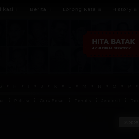
ikasi
Berita
Lorong Kata
History
G
H
I
J
K
L
M
N
O
P
ha
Politisi
Guru Besar
Penulis
Jenderal
Dir
Support 