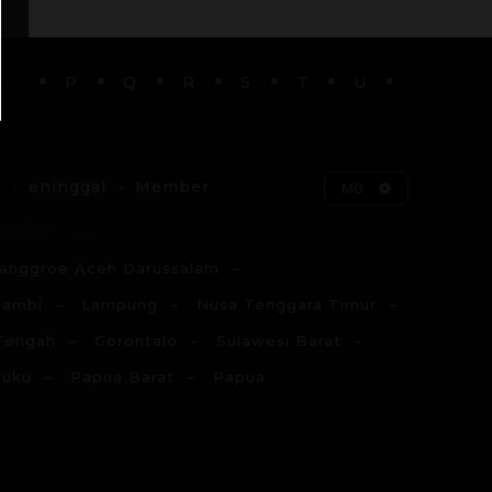
O
P
Q
R
S
T
U
Meninggal
Member
MG
anggroe Aceh Darussalam
Jambi
Lampung
Nusa Tenggara Timur
Tengah
Gorontalo
Sulawesi Barat
luku
Papua Barat
Papua