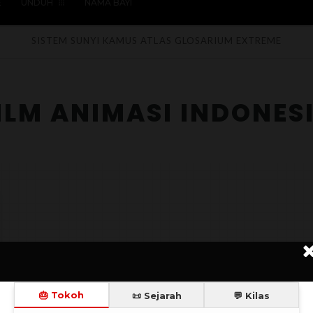
E
UNDUH
NAMA BAYI
F
SISTEM SUNYI
KAMUS
ATLAS
GLOSARIUM
EXTREME
ILM ANIMASI INDONES