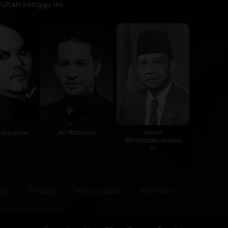
Ultah Minggu Ini
orbuzier
Ari Wibowo
Umar
Wirahadikusuma
h
an
Hidup
Meninggal
Member