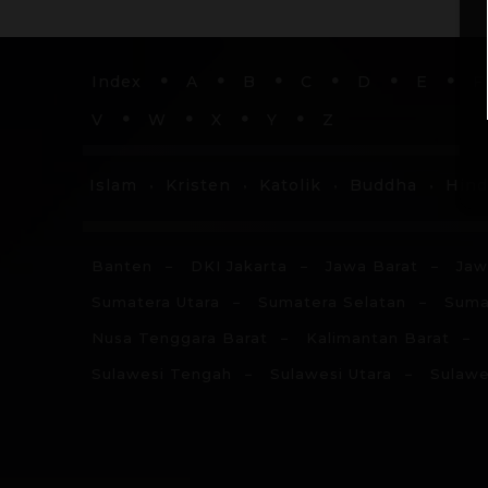
Index
A
B
C
D
E
F
V
W
X
Y
Z
Islam
Kristen
Katolik
Buddha
Hin
Banten
DKI Jakarta
Jawa Barat
Jaw
Sumatera Utara
Sumatera Selatan
Suma
Nusa Tenggara Barat
Kalimantan Barat
Sulawesi Tengah
Sulawesi Utara
Sulawe