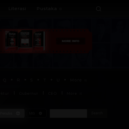
Literasi
Pustaka
Q
R
S
T
U
More
ektur
Gubernur
CEO
More
Search
Penulis
MG
Soekarno