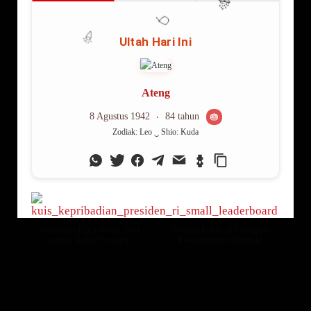
Lama Membaca:
4
menit
Ibu dari Tiga Anak, Ibu
Suara Kritis di Tengah
untuk Satu Provinsi
Kepungan Oligarki