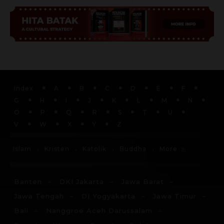
Advertisement
Index
A
B
C
D
E
F
G
H
I
J
K
L
M
N
O
P
Q
R
S
T
U
V
W
X
Y
Z
More
Islam
Kristen
Katolik
Buddha
Banten
DKI Jakarta
Jawa Barat
Jawa Tengah
DI Yogyakarta
Jawa Timur
Bali
Nanggroe Aceh Darussalam