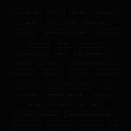
Atur Lorielcide
Rielniro
Riel Niro
sistem sunyi
Laki-laki
Islam
sunyi
refleksi sunyi
Esai Reflektif
sistem kesadaran reflektif
catatan jiwa
lorong kata
refleksi
perempuan
pembacaan sunyi
dosen
Esai Reflektif-Analitis
menteri
Jawa Tengah
esai resonansi sistem sunyi
zona reflektif
majalah
Al-Zaytun
Jawa Timur
DKI Jakarta
majalah berita indonesia
kristen
jawa barat
keseimbangan batin
luka batin
infografik sistem sunyi
UI
DPR
Ch. Robin Simanullang
infografik inti sistem sunyi
Panji Gumilang
proses diam
pengusaha
dpd