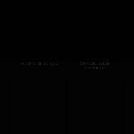
Wakafkan Diri untuk
Jurnalis yang
Kedamaian Bangsa
Menyala, Bukan
Membakar