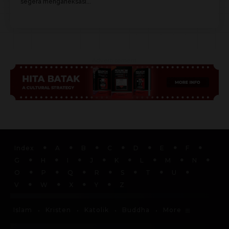
segera menganeksasi...
Advertisement
Index
A
B
C
D
E
F
G
H
I
J
K
L
M
N
O
P
Q
R
S
T
U
V
W
X
Y
Z
More
Islam
Kristen
Katolik
Buddha