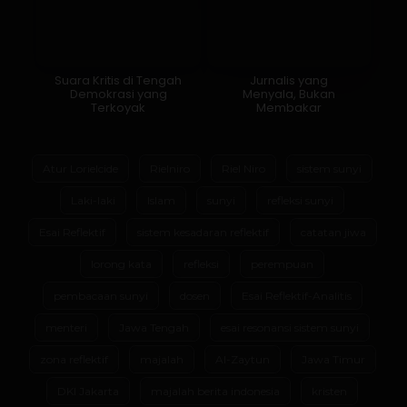
Suara Kritis di Tengah
Jurnalis yang
Demokrasi yang
Menyala, Bukan
Terkoyak
Membakar
Atur Lorielcide
Rielniro
Riel Niro
sistem sunyi
Laki-laki
Islam
sunyi
refleksi sunyi
Esai Reflektif
sistem kesadaran reflektif
catatan jiwa
lorong kata
refleksi
perempuan
pembacaan sunyi
dosen
Esai Reflektif-Analitis
menteri
Jawa Tengah
esai resonansi sistem sunyi
zona reflektif
majalah
Al-Zaytun
Jawa Timur
DKI Jakarta
majalah berita indonesia
kristen