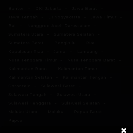
Banten
DKI Jakarta
Jawa Barat
Jawa Tengah
DI Yogyakarta
Jawa Timur
Bali
Nanggroe Aceh Darussalam
Sumatera Utara
Sumatera Selatan
Sumatera Barat
Bengkulu
Riau
Kepulauan Riau
Jambi
Lampung
Nusa Tenggara Timur
Nusa Tenggara Barat
Kalimantan Barat
Kalimantan Timur
Kalimantan Selatan
Kalimantan Tengah
Gorontalo
Sulawesi Barat
Sulawesi Tengah
Sulawesi Utara
Sulawesi Tenggara
Sulawesi Selatan
Maluku Utara
Maluku
Papua Barat
Papua