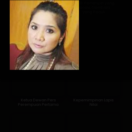
untuk Satu Provinsi
2028: Pemimpin yang
Berani, Gembala
yang Peduli
Ketua Dewan Pers
Kepemimpinan Lapis
Perempuan Pertama
Nilai