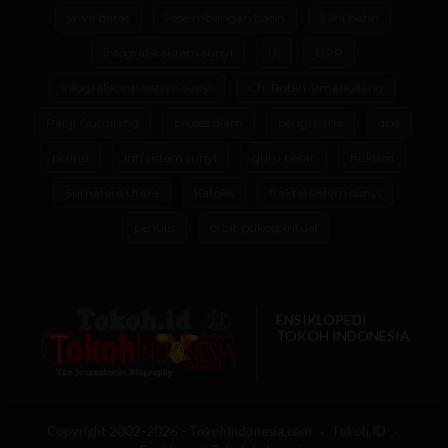
jawa barat
keseimbangan batin
luka batin
infografik sistem sunyi
UI
DPR
infografik inti sistem sunyi
Ch. Robin Simanullang
Panji Gumilang
proses diam
pengusaha
dpd
politisi
inti sistem sunyi
guru besar
hukum
Sumatera Utara
Katolik
fraktal sistem sunyi
penulis
orbit psikospiritual
ENSIKLOPEDI
TOKOH INDONESIA
Copyright 2002-2026 - TokohIndonesia.com
Tokoh.ID