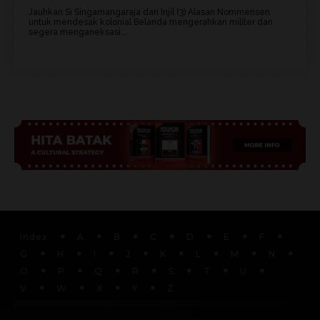
Jauhkan Si Singamangaraja dari Injil (3) Alasan Nommensen
untuk mendesak kolonial Belanda mengerahkan militer dan
segera menganeksasi...
Advertisement
Index
A
B
C
D
E
F
G
H
I
J
K
L
M
N
O
P
Q
R
S
T
U
V
W
X
Y
Z