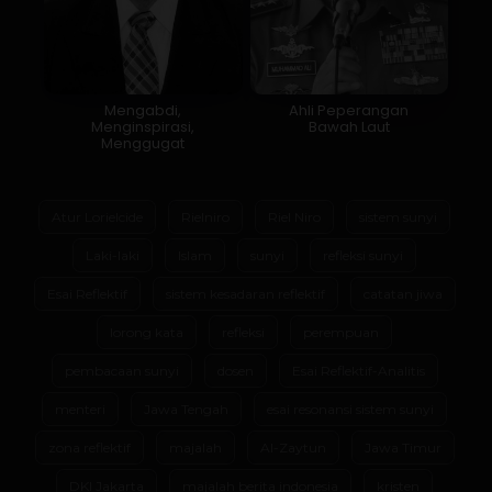
Mengabdi,
Ahli Peperangan
Menginspirasi,
Bawah Laut
Menggugat
Atur Lorielcide
Rielniro
Riel Niro
sistem sunyi
Laki-laki
Islam
sunyi
refleksi sunyi
Esai Reflektif
sistem kesadaran reflektif
catatan jiwa
lorong kata
refleksi
perempuan
pembacaan sunyi
dosen
Esai Reflektif-Analitis
menteri
Jawa Tengah
esai resonansi sistem sunyi
zona reflektif
majalah
Al-Zaytun
Jawa Timur
DKI Jakarta
majalah berita indonesia
kristen