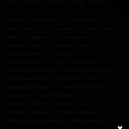
More
Islam
Kristen
Katolik
Buddha
Banten
DKI Jakarta
Jawa Barat
Jawa Tengah
DI Yogyakarta
Jawa Timur
Bali
Nanggroe Aceh Darussalam
Sumatera Utara
Sumatera Selatan
Sumatera Barat
Bengkulu
Riau
Kepulauan Riau
Jambi
Lampung
Nusa Tenggara Timur
Nusa Tenggara Barat
Kalimantan Barat
Kalimantan Timur
Kalimantan Selatan
Kalimantan Tengah
Gorontalo
Sulawesi Barat
Sulawesi Tengah
Sulawesi Utara
Sulawesi Tenggara
Sulawesi Selatan
Maluku Utara
Maluku
Papua Barat
Papua