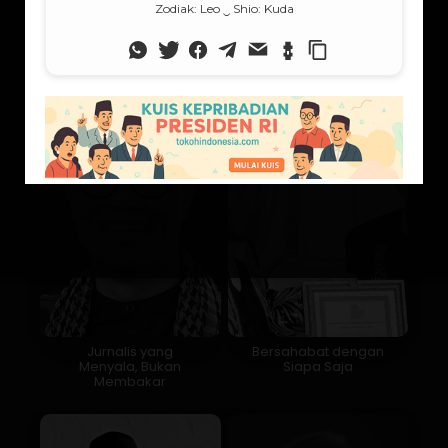
Ibu dari Tiga Anak, Ibu
Bapak Sosiologi
untuk Satu Provinsi
Indonesia
Jurnalis yang
Bersahabat dengan
Menyala, Bukan
Siapa Saja
Membakar