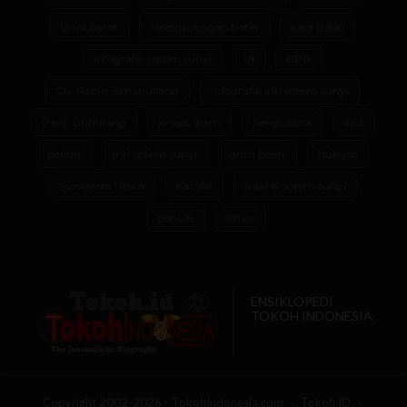
jawa barat
keseimbangan batin
luka batin
infografik sistem sunyi
UI
DPR
Ch. Robin Simanullang
infografik inti sistem sunyi
Panji Gumilang
proses diam
pengusaha
dpd
politisi
inti sistem sunyi
guru besar
hukum
Sumatera Utara
Katolik
fraktal sistem sunyi
penulis
iman
ENSIKLOPEDI
TOKOH INDONESIA
Copyright 2002-2026 - TokohIndonesia.com
Tokoh.ID