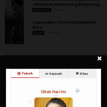
Jembatan Emas yang Berpulang
15/06/2026
Berita Tokoh
Supranalar: Konstruksi Berpikir
Baru
11/06/2026
Literasi
🔥 Teratas:
Habibie (23.2%), Jokowi (19.3%), Gusdur