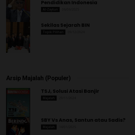
Pendidikan Indonesia
06/06/2025
Al-Zaytun
Sekilas Sejarah BIN
09/12/2024
Topik Pilihan
Arsip Majalah (Populer)
TSJ, Solusi Atasi Banjir
29/11/2024
Majalah
SBY Vs Anas, Santun atau Sadis?
14/01/2025
Majalah