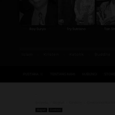
Roy Suryo
Try Sutrisno
Tan Sh
Islam
Kristen
Katolik
Buddha
PUSTAKA
TENTANG KAMI
HUBUNGI
STOR
Beranda
Biografi
Direktori
Generasi Kedua N
Biografi
Direktori