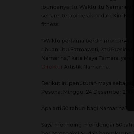
ibundanya itu. Waktu itu Namarina
senam, tetapi gerak badan. Kini Nam
fitness.
“Waktu pertama berdiri muridnya cu
ribuan. Ibu Fatmawati, istri Preside
Namarina,” kata Maya Tamara, yang
Direktur
Artistik Namarina.
Berikut ini penuturan Maya sebaga
Pesona, Minggu, 24 Desember 2006
Apa arti 50 tahun bagi Namarina?
Saya merinding mendengar 50 tahun 
berintrospeksi. Sudah banyak yang k