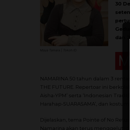
30 De
seten
pertu
Gedun
dan 2
Maya Tamara | Tokoh.ID
NAMARINA 50 tahun dalam 3 renta
THE FUTURE. Repertoar ini berkolabo
Aisha-YPM’ serta ‘Indonesian Tradi
Harahap-SUARASAMA’, dan kostum ya
Dijelaskan, tema Pointe of No Retu
Namarina akan terus menggeluti dun