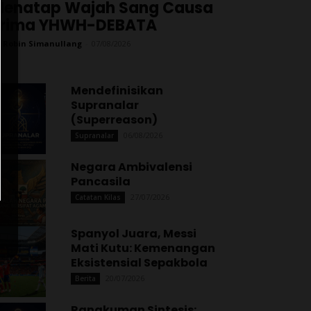
enatap Wajah Sang Causa
Prima YHWH-DEBATA
 Robin Simanullang
-
07/08/2026
Mendefinisikan
Supranalar
(Superreason)
06/08/2026
Supranalar
Negara Ambivalensi
Pancasila
27/07/2026
Catatan Kilas
Spanyol Juara, Messi
Mati Kutu: Kemenangan
Eksistensial Sepakbola
20/07/2026
Berita
Rangkuman Sintesis: