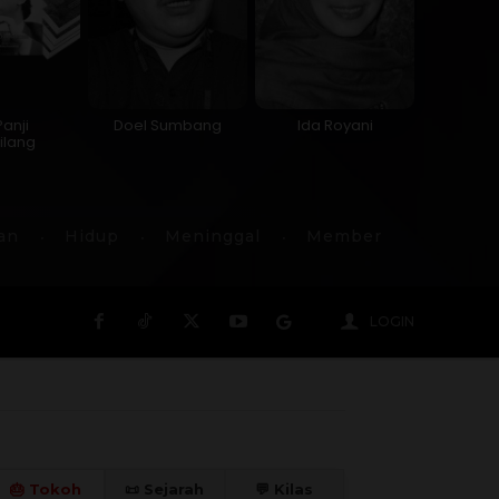
Panji
Doel Sumbang
Ida Royani
ilang
an
Hidup
Meninggal
Member
LOGIN
🎂 Tokoh
📜 Sejarah
💬 Kilas