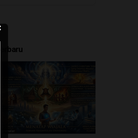
erbaru
upranalar