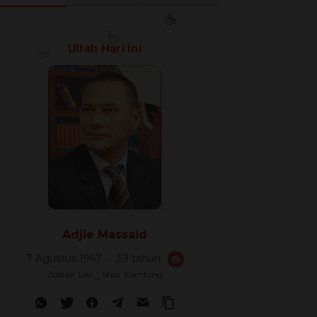
Ultah Hari Ini
🎊
🎈
🎉
Adjie Massaid
7 Agustus 1967
59 tahun
🎂
Zodiak: Leo ‿ Shio: Kambing