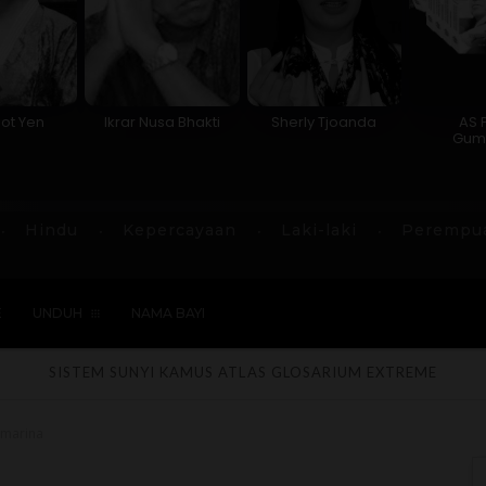
ot Yen
Ikrar Nusa Bhakti
Sherly Tjoanda
AS 
Gum
Hindu
Kepercayaan
Laki-laki
Perempu
E
UNDUH
NAMA BAYI
SISTEM SUNYI
KAMUS
ATLAS
GLOSARIUM
EXTREME
amarina