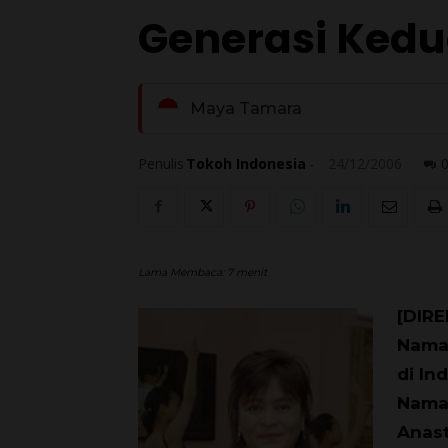
Generasi Ked
Maya Tamara
Penulis
Tokoh Indonesia
-
24/12/2006
Lama Membaca:
7
menit
[DIRE
Namar
di In
Namar
Anast