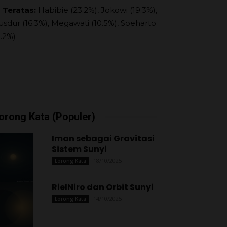
 Teratas:
Habibie (23.2%), Jokowi (19.3%),
usdur (16.3%), Megawati (10.5%), Soeharto
9.2%)
orong Kata (Populer)
Iman sebagai Gravitasi
Sistem Sunyi
18/10/2025
Lorong Kata
RielNiro dan Orbit Sunyi
14/10/2025
Lorong Kata