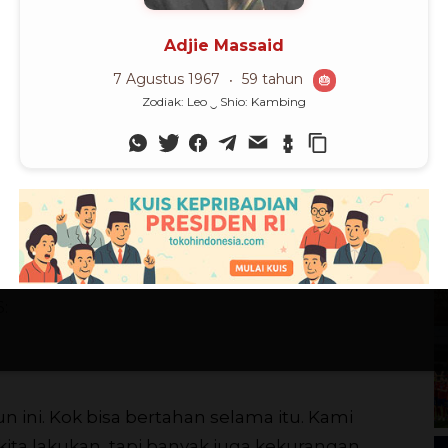
M
 tidak menggunakan sebutan balet atau
arina menjadi pusat latihan balet-jazz-
Ch
ma lima, terus sepuluh orang, terus jadi
n Soekarno, pernah ikut berlatih senam di
 sejak tahun 1993 menjadi Pimpinan dan
imana dipublikasikan Kompas pada Rubrik
:
ini. Kok bisa bertahan selama itu. Kami
ita lakukan, tapi banyak juga kekurangan.