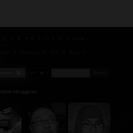
Q
R
S
T
U
More
ektur
Gubernur
CEO
More
Search
Penulis
MG
Soekarno
Ultah Minggu Ini