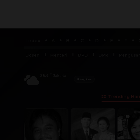
Index
A
B
C
D
E
F
Dosen
Menteri
DPD
DPR
Pengusa
C
28.4
Jakarta
Ringkas
Trending Hari