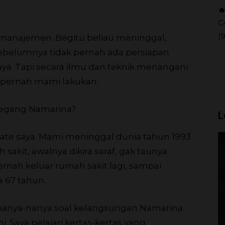

G
(
di manajemen. Begitu beliau meninggal,
sebelumnya tidak pernah ada persiapan
aya. Tapi secara ilmu dan teknik menangani
ng pernah mami lakukan.
megang Namarina?
L
ate saya. Mami meninggal dunia tahun 1993
 sakit, awalnya dikira saraf, gak taunya
pernah keluar rumah sakit lagi, sampai
 67 tahun.
 nanya-nanya soal kelangsungan Namarina.
. Saya pelajari kertas-kertas yang