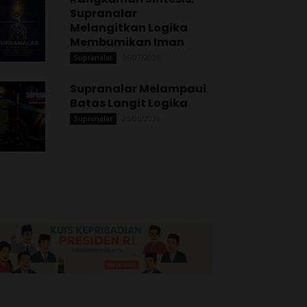
Supranalar
Melangitkan Logika
Membumikan Iman
06/07/2026
Supranalar
Supranalar Melampaui
Batas Langit Logika
25/06/2026
Supranalar