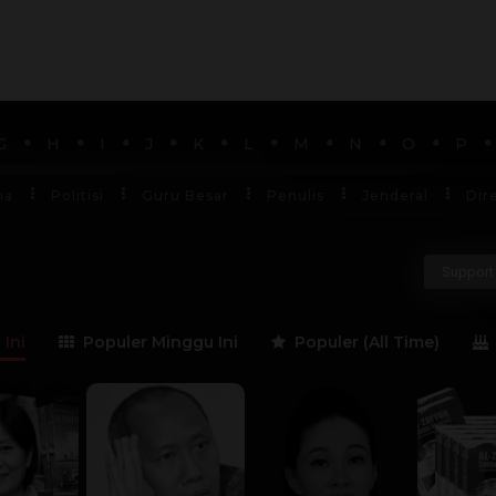
G
H
I
J
K
L
M
N
O
P
ha
Politisi
Guru Besar
Penulis
Jenderal
Dir
Support 
 Ini
Populer Minggu Ini
Populer (All Time)