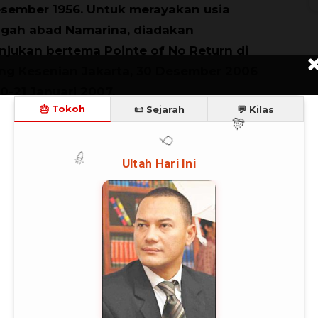
sember 1956. Untuk merayakan usia
gah abad Namarina, diadakan
njukan bertema Pointe of No Return di
g Kesenian Jakarta, 30 Desember 2006
0-21 Januari 2007.
T
enurut Maya Tamara, Pimpinan dan
M
Direktur Artistik Namarina, Pointe of No
Return menggambarkan perjalanan
ng waktu : THE BEGINNING – THE GROWTH –
rasi dengan iringan piano ‘ duo Iravati &
tional Music Performance oleh Irwansyah
ng di desain oleh Ary Seputra.
rn dipilih sebagai penegasan bahwa
S
ia pendidikan tari yang didirikan