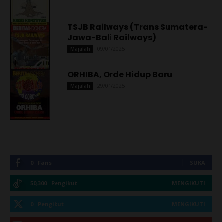
TSJB Railways (Trans Sumatera-
Jawa-Bali Railways)
09/01/2025
Majalah
ORHIBA, Orde Hidup Baru
29/01/2025
Majalah
0
Fans
SUKA
50,300
Pengikut
MENGIKUTI
0
Pengikut
MENGIKUTI