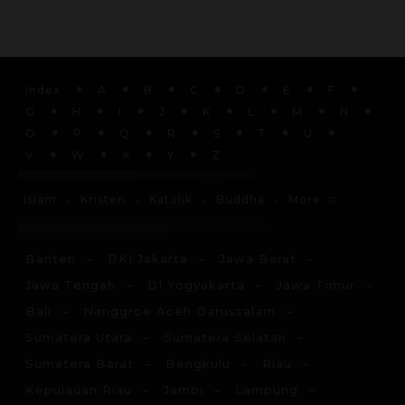
Index
A
B
C
D
E
F
G
H
I
J
K
L
M
N
O
P
Q
R
S
T
U
V
W
X
Y
Z
More
Islam
Kristen
Katolik
Buddha
Banten
DKI Jakarta
Jawa Barat
Jawa Tengah
DI Yogyakarta
Jawa Timur
Bali
Nanggroe Aceh Darussalam
Sumatera Utara
Sumatera Selatan
Sumatera Barat
Bengkulu
Riau
Kepulauan Riau
Jambi
Lampung