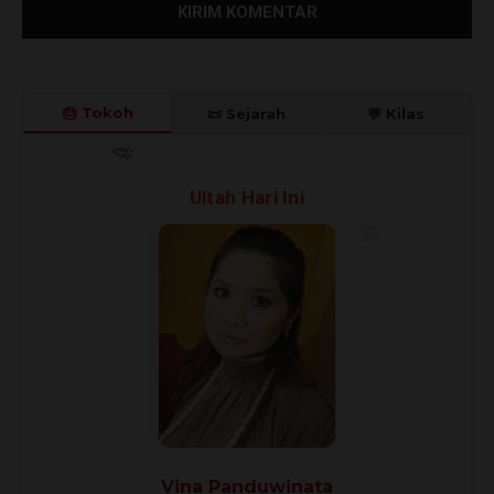
🎂 Tokoh
📜 Sejarah
💬 Kilas
🎊
🎈
Ultah Hari Ini
🎉
Vina Panduwinata