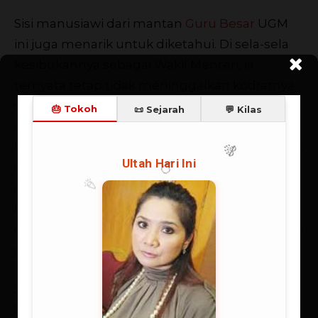
Sisi manusiawi dari mantan
Guru Besar
UGM
ini juga menarik untuk diketahui. Di sela-sela
kesibukannya sebagai Wakil Menteri, ia
ternyata tetap tidak meninggalkan kodratnya
sebagai seorang ibu. Ia tetap mengutamakan
anak, seperti rutin berkomunikasi di setiap
kesempatan, menanamkan perilaku baik sejak
dini dan berlibur bersama. Untuk komunikasi
dengan putranya, biasanya ia melakukannya
lewat ponsel. Sekadar untuk bertanya, mulai
dari sudah makan atau belum, sampai apa saja
yang dilakukan di sekolah dan di rumah.
Saat liburan, Wiendu juga sangat senang
berlibur bersama anaknya ke berbagai tempat