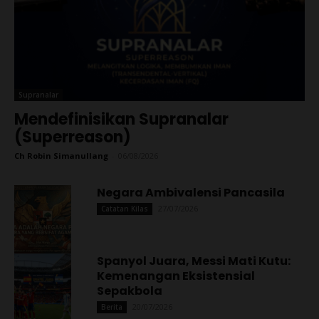
Supranalar
Mendefinisikan Supranalar
(Superreason)
Ch Robin Simanullang
-
06/08/2026
Negara Ambivalensi Pancasila
27/07/2026
Catatan Kilas
Spanyol Juara, Messi Mati Kutu:
Kemenangan Eksistensial
Sepakbola
20/07/2026
Berita