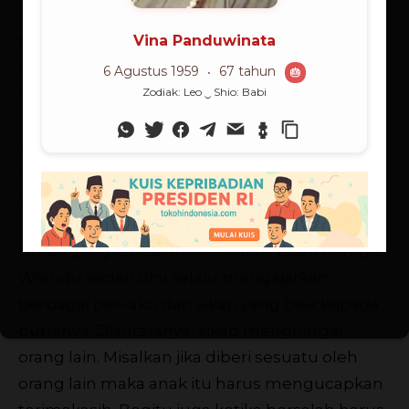
di dalam maupun luar negeri. Karena hobi
travelling, alhasil 30 negara sudah pernah
dikunjunginya. Selain itu, dari sekian banyak
tempat yang dikunjungi, ia mengaku memiliki
2 tempat favorit yaitu kota Venezia (Italia) dan
Yogyakarta. Alasannya, Venezia unik karena
memiliki kota terapung di air, sedangkan
Yogyakarta adalah tempat kelahirannya.
Di samping itu, dalam mendidik buah hatinya,
Wiendu sedari dini selalu mengajarkan
berbagai perilaku dan sikap yang baik kepada
putranya. Diantaranya, sikap menghargai
orang lain. Misalkan jika diberi sesuatu oleh
orang lain maka anak itu harus mengucapkan