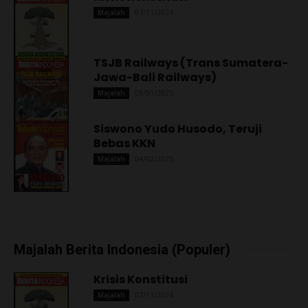
07/11/2024
Majalah
TSJB Railways (Trans Sumatera-
Jawa-Bali Railways)
09/01/2025
Majalah
Siswono Yudo Husodo, Teruji
Bebas KKN
04/02/2025
Majalah
Majalah Berita Indonesia (Populer)
Krisis Konstitusi
07/11/2024
Majalah