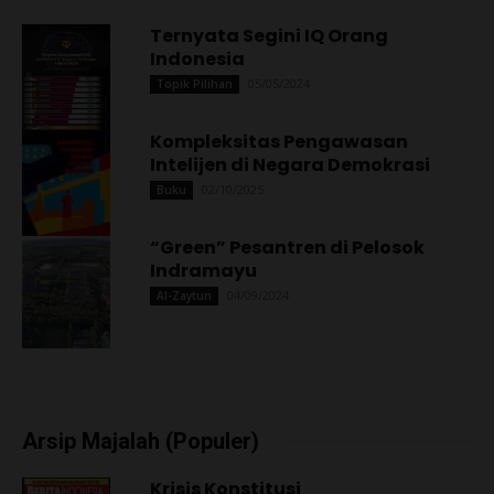
Ternyata Segini IQ Orang
Indonesia
05/05/2024
Topik Pilihan
Kompleksitas Pengawasan
Intelijen di Negara Demokrasi
02/10/2025
Buku
“Green” Pesantren di Pelosok
Indramayu
04/09/2024
Al-Zaytun
Arsip Majalah (Populer)
Krisis Konstitusi