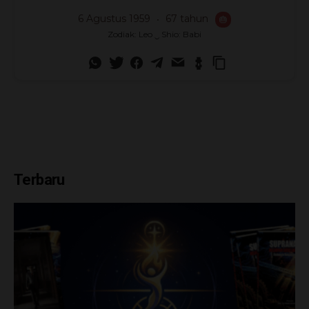
6 Agustus 1959
67 tahun
🎂
Zodiak: Leo ‿ Shio: Babi
Terbaru