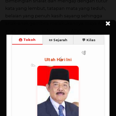
Bimbinglah shalat dan mengaji dengan tutur
kata yang lembut, tatapan mata yang teduh,
belaian yang penuh kasih sayang sehingga
anak-anak gembira melakukannya. Insya Allah,
anak-anak akan suka kepada Allah, suka
kepada Al-Qur’an dan cinta kepada rasulullah.
Setiap kali menyampaikan pesan, ia memang
selalu berusaha meneladani Nabi Muhammad
SAW yang menitikberatkan bukan pada
pencapaian materi atau ilmu lebih dahulu,
melainkan pendidikan yang mendahulukan
kesejahteraan, keselamatan ruhani, dan iman
sebagai panglimanya. Hasil didikan jaman itu,
kata Neno bisa terlihat dari orang-orangnya
yang secara duniawi sangat mapan tetapi