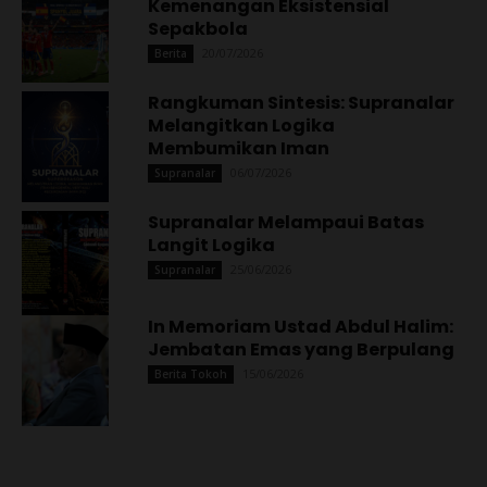
Kemenangan Eksistensial
Sepakbola
20/07/2026
Berita
Rangkuman Sintesis: Supranalar
Melangitkan Logika
Membumikan Iman
06/07/2026
Supranalar
Supranalar Melampaui Batas
Langit Logika
25/06/2026
Supranalar
In Memoriam Ustad Abdul Halim:
Jembatan Emas yang Berpulang
15/06/2026
Berita Tokoh