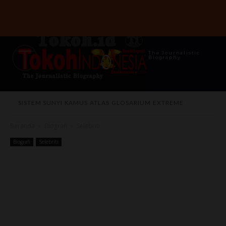
The Journalistic
Biography
SISTEM SUNYI
KAMUS
ATLAS
GLOSARIUM
EXTREME
Beranda
Biografi
Selebriti
Biografi
Selebriti