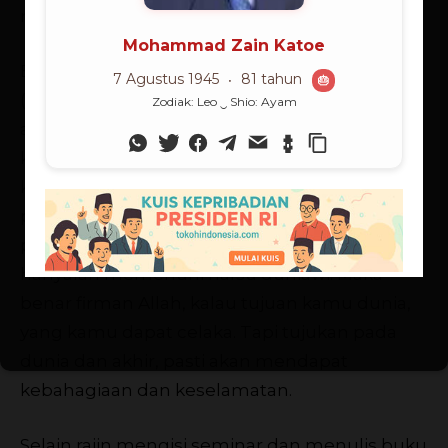
mereka bertaqwa penuh pada Allah SWT.
Bandingkan dengan sistem pendididikan
(baca: sekolah) dewasa ini. Yang dikejar adalah
angka. Ini melahirkan banyak kepalsuan dan
kemunafikan. Yang dikejar adalah titel
kesarjanaan sehingga yang dihasilkan adalah
pengangguran dan tindak kriminalitas kerah
putih yang dahsyat. Yang menjadi tujuan
hanyalah memenuhi nafsu duniawi. Maka
benar firman Allah, kalau tujuan kamu dunia,
yang kamu dapat celaka. Tapi tujukan pada
dunia dan akhir, pasti akan mendapat
kebahagiaan dan keselamatan.
Selain rajin mengisi seminar dan menulis buku