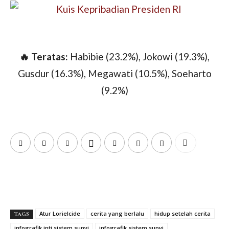
🔥 Teratas:
Habibie (23.2%), Jokowi (19.3%),
Gusdur (16.3%), Megawati (10.5%), Soeharto
(9.2%)
Atur Lorielcide
cerita yang berlalu
hidup setelah cerita
TAGS
infografik inti sistem sunyi
infografik sistem sunyi