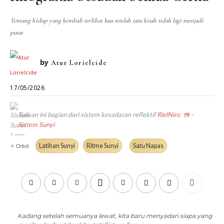
DIALEKTIKA SUNYI
PEMBACAAN SUNYI
JEJAK SUNYI DI LUAR
JEJAK SUNYI DALAM MUSIK
Tentang hidup yang kembali terlihat luas setelah satu kisah tidak lagi menjadi
pusat
EXTREME DISTORTION
by
Atur Lorielcide
17/05/2026
Tulisan ini bagian dari sistem kesadaran reflektif
RielNiro
–
📷
Sistem Sunyi
Latihan Sunyi
Ritme Sunyi
Satu Napas
✧ Orbit
Kadang setelah semuanya lewat, kita baru menyadari siapa yang