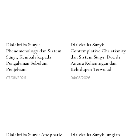
Dialektika Sunyi:
Dialektika Sunyi:
Phenomenology dan Sistem
Contemplative Christianity
Sunyi, Kembali kepada
dan Sistem Sunyi, Doa di
Pengalaman Sebelum
Antara Keheningan dan
Penjelasan
Kehidupan Terwujud
07/08/2026
04/08/2026
Dialektika Sunyi: Apophatic
Dialektika Sunyi: Jungian