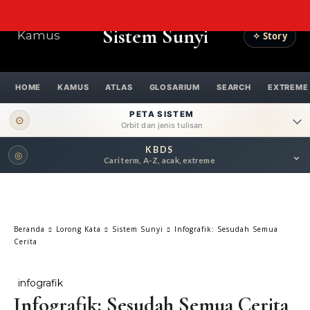
Sistem Sunyi
Kamus
✧ Story
HOME
KAMUS
ATLAS
GLOSARIUM
SEARCH
EXTREME
PETA SISTEM
⊙
Orbit dan jenis tulisan
KBDS
⌄
◎
ORBIT UTAMA
Cari term, A-Z, acak, extreme
Pengantar
Psikospiritual
Relasional
Eksistensial-Kreatif
Beranda
Lorong Kata
Sistem Sunyi
Infografik: Sesudah Semua
Metafisik-Naratif
Penutup
Cerita
JENIS TULISAN
infografik
Infografik: Sesudah Semua Cerita
ESAI RESONANSI
FRAKTAL
INFOGRAFIK