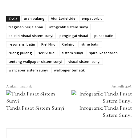
arah pulang
Atur Lorielcide
empat orbit
TAGS
fragmen perjalanan
infografik sistem sunyi
koleksi visual sistem sunyi
pengingat visual
pusat batin
resonansi batin
Riel Niro
Rielniro
ritme batin
ruang pulang
seri visual
sistem sunyi
spiral kesadaran
tentang wallpaper sistem sunyi
visual sistem sunyi
wallpaper sistem sunyi
wallpaper tematik
Artikulli paraprak
Artikulli tjetër
Tanda Pusat Sistem Sunyi
Infografik: Tanda Pusat
Sistem Sunyi