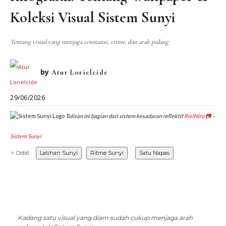
DIALEKTIKA SUNYI
PEMBACAAN SUNYI
Koleksi Visual Sistem Sunyi
JEJAK SUNYI DI LUAR
JEJAK SUNYI DALAM MUSIK
EXTREME DISTORTION
Tentang visual yang menjaga resonansi, ritme, dan arah pulang
by
Atur Lorielcide
29/06/2026
Tulisan ini bagian dari sistem kesadaran reflektif
RielNiro
📷
–
Sistem Sunyi
✧ Orbit
Latihan Sunyi
Ritme Sunyi
Satu Napas
Kadang satu visual yang diam sudah cukup menjaga arah