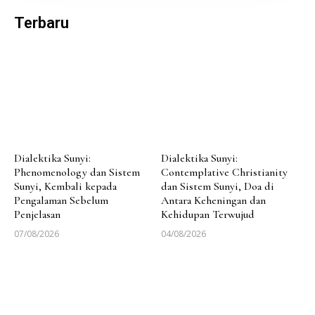
Terbaru
Dialektika Sunyi:
Dialektika Sunyi:
Phenomenology dan Sistem
Contemplative Christianity
Sunyi, Kembali kepada
dan Sistem Sunyi, Doa di
Pengalaman Sebelum
Antara Keheningan dan
Penjelasan
Kehidupan Terwujud
07/08/2026
04/08/2026