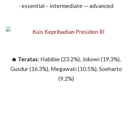
· essential
·· intermediate
··· advanced
🔥 Teratas:
Habibie (23.2%), Jokowi (19.3%),
Gusdur (16.3%), Megawati (10.5%), Soeharto
(9.2%)