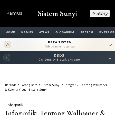
Sistem Sunyi
Kamus
✧ Story
HOME
KAMUS
ATLAS
GLOSARIUM
SEARCH
EXTREME
PETA SISTEM
⊙
Orbit dan jenis tulisan
KBDS
⌄
◎
ORBIT UTAMA
Cari term, A-Z, acak, extreme
Pengantar
Psikospiritual
Relasional
Eksistensial-Kreatif
Beranda
Lorong Kata
Sistem Sunyi
Infografik: Tentang Wallpaper
Metafisik-Naratif
Penutup
& Koleksi Visual Sistem Sunyi
JENIS TULISAN
infografik
Infografik: Tentang Wallpaper &
ESAI RESONANSI
FRAKTAL
INFOGRAFIK