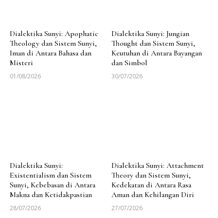
Dialektika Sunyi: Apophatic
Dialektika Sunyi: Jungian
Theology dan Sistem Sunyi,
Thought dan Sistem Sunyi,
Iman di Antara Bahasa dan
Keutuhan di Antara Bayangan
Misteri
dan Simbol
01/08/2026
30/07/2026
Dialektika Sunyi:
Dialektika Sunyi: Attachment
Existentialism dan Sistem
Theory dan Sistem Sunyi,
Sunyi, Kebebasan di Antara
Kedekatan di Antara Rasa
Makna dan Ketidakpastian
Aman dan Kehilangan Diri
28/07/2026
27/07/2026