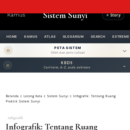
Sistem Sunyi
Kamus
✧ Story
HOME
KAMUS
ATLAS
GLOSARIUM
SEARCH
EXTREME
PETA SISTEM
⊙
Orbit dan jenis tulisan
KBDS
⌄
◎
ORBIT UTAMA
Cari term, A-Z, acak, extreme
Pengantar
Psikospiritual
Relasional
Eksistensial-Kreatif
Beranda
Lorong Kata
Sistem Sunyi
Infografik: Tentang Ruang
Metafisik-Naratif
Penutup
Praktik Sistem Sunyi
JENIS TULISAN
infografik
Infografik: Tentang Ruang
ESAI RESONANSI
FRAKTAL
INFOGRAFIK