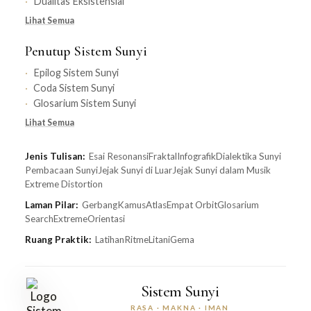
Dualitas Eksistensial
Lihat Semua
Penutup Sistem Sunyi
Epilog Sistem Sunyi
Coda Sistem Sunyi
Glosarium Sistem Sunyi
Lihat Semua
Jenis Tulisan:
Esai Resonansi
Fraktal
Infografik
Dialektika Sunyi
Pembacaan Sunyi
Jejak Sunyi di Luar
Jejak Sunyi dalam Musik
Extreme Distortion
Laman Pilar:
Gerbang
Kamus
Atlas
Empat Orbit
Glosarium
Search
Extreme
Orientasi
Ruang Praktik:
Latihan
Ritme
Litani
Gema
Sistem Sunyi
RASA · MAKNA · IMAN