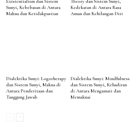
Existentialism dan Sistem
Theory dan Sistem Sunyi,
Sunyi, Kebebasan di Antara
Kedekatan di Antara Rasa
Makna dan Ketidakpastian
Aman dan Kehilangan Diri
Dialektika Sunyi: Logotherapy
Dialektika Sunyi: Mindfulness
dan Sistem Sunyi, Makna di
dan Sistem Sunyi, Kehadiran
Antara Penderitaan dan
di Antara Mengamati dan
Tanggung Jawab
Memaknai