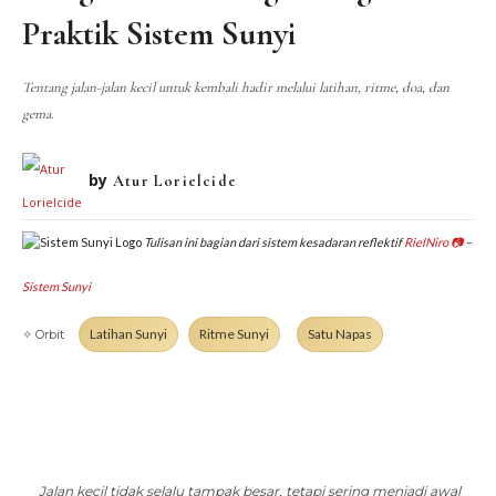
DIALEKTIKA SUNYI
PEMBACAAN SUNYI
Praktik Sistem Sunyi
JEJAK SUNYI DI LUAR
JEJAK SUNYI DALAM MUSIK
EXTREME DISTORTION
Tentang jalan-jalan kecil untuk kembali hadir melalui latihan, ritme, doa, dan
gema.
by
Atur Lorielcide
Tulisan ini bagian dari sistem kesadaran reflektif
RielNiro
📷
–
Sistem Sunyi
Latihan Sunyi
Ritme Sunyi
Satu Napas
✧ Orbit
Jalan kecil tidak selalu tampak besar, tetapi sering menjadi awal