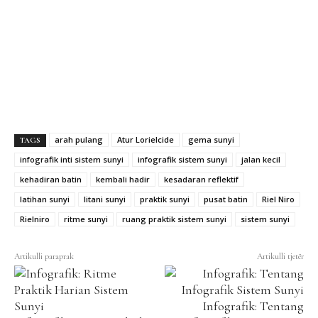
arah pulang
Atur Lorielcide
gema sunyi
TAGS
infografik inti sistem sunyi
infografik sistem sunyi
jalan kecil
kehadiran batin
kembali hadir
kesadaran reflektif
latihan sunyi
litani sunyi
praktik sunyi
pusat batin
Riel Niro
Rielniro
ritme sunyi
ruang praktik sistem sunyi
sistem sunyi
Artikulli paraprak
Artikulli tjetër
Infografik: Tentang