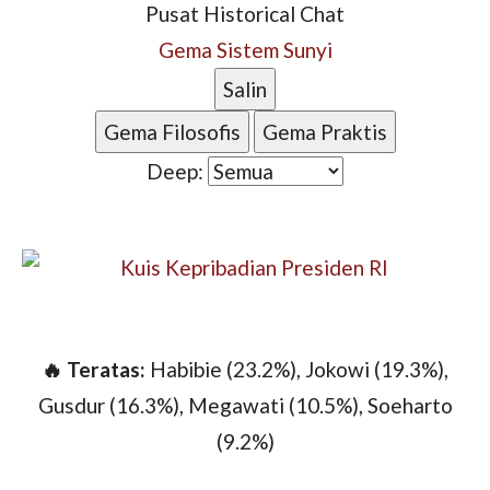
Pusat
Historical Chat
Gema Sistem Sunyi
Salin
Gema Filosofis
Gema Praktis
Deep:
🔥 Teratas:
Habibie (23.2%), Jokowi (19.3%),
Gusdur (16.3%), Megawati (10.5%), Soeharto
(9.2%)