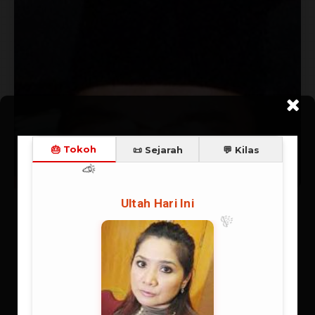
ENSIKLOPEDI
Tarmizi Taher
Laksamana Muda TNI (Purn) Dr. Tarmizi Taher, Menteri Agama
1993-1998 / Pembentuk Dana Abadi Umat | 7 Okt 1936 - 12 Jan
2013 | Ensiklopedi | T | Laki-laki, Islam, Sumatera Barat, Menteri,
dokter, laksamana, TNI AL