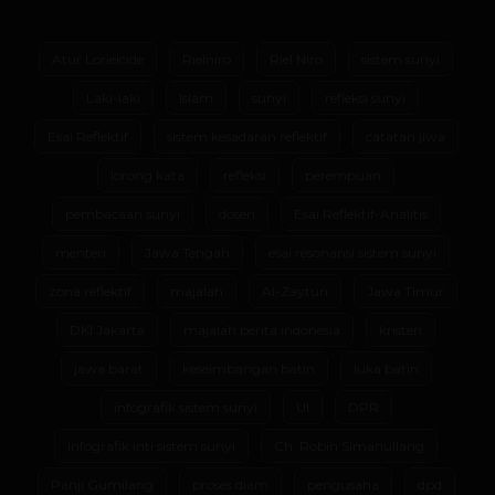
Atur Lorielcide
Rielniro
Riel Niro
sistem sunyi
Laki-laki
Islam
sunyi
refleksi sunyi
Esai Reflektif
sistem kesadaran reflektif
catatan jiwa
lorong kata
refleksi
perempuan
pembacaan sunyi
dosen
Esai Reflektif-Analitis
menteri
Jawa Tengah
esai resonansi sistem sunyi
zona reflektif
majalah
Al-Zaytun
Jawa Timur
DKI Jakarta
majalah berita indonesia
kristen
jawa barat
keseimbangan batin
luka batin
infografik sistem sunyi
UI
DPR
infografik inti sistem sunyi
Ch. Robin Simanullang
Panji Gumilang
proses diam
pengusaha
dpd