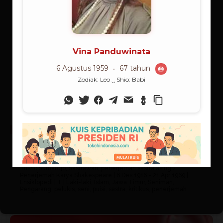
ENSIKLOPEDI
Trisno Sumardjo
Trisno Sumardjo, Sastrawan, penerjemah sastra asing /
Penerjemah Karya Shakespeare | 6 Des 1916 - 21 Apr 1969 |
Ensiklopedi | T | Laki-laki, Islam, Jawa Timur, Seniman,
Pengarang, pelukis, seni, puisi, sastra, kritikus, penerjemah