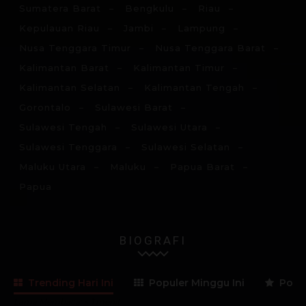
Sumatera Barat
Bengkulu
Riau
Kepulauan Riau
Jambi
Lampung
Nusa Tenggara Timur
Nusa Tenggara Barat
Kalimantan Barat
Kalimantan Timur
Kalimantan Selatan
Kalimantan Tengah
Gorontalo
Sulawesi Barat
Sulawesi Tengah
Sulawesi Utara
Sulawesi Tenggara
Sulawesi Selatan
Maluku Utara
Maluku
Papua Barat
Papua
BIOGRAFI
Trending Hari Ini
Populer Minggu Ini
Popul
Lama Membaca:
< 1
menit