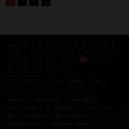
1
2
3
Index
A
B
C
D
E
F
G
H
I
J
K
L
M
N
T
O
P
Q
R
S
U
V
W
X
Y
Z
More
Islam
Kristen
Katolik
Buddha
Banten
DKI Jakarta
Jawa Barat
Jawa Tengah
DI Yogyakarta
Jawa Timur
Bali
Nanggroe Aceh Darussalam
Sumatera Utara
Sumatera Selatan