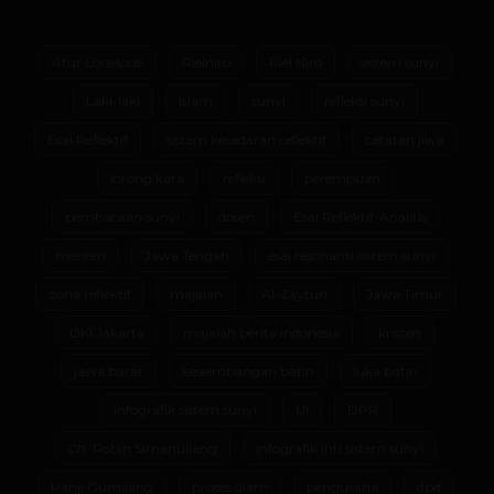
Atur Lorielcide
Rielniro
Riel Niro
sistem sunyi
Laki-laki
Islam
sunyi
refleksi sunyi
Esai Reflektif
sistem kesadaran reflektif
catatan jiwa
lorong kata
refleksi
perempuan
pembacaan sunyi
dosen
Esai Reflektif-Analitis
menteri
Jawa Tengah
esai resonansi sistem sunyi
zona reflektif
majalah
Al-Zaytun
Jawa Timur
DKI Jakarta
majalah berita indonesia
kristen
jawa barat
keseimbangan batin
luka batin
infografik sistem sunyi
UI
DPR
Ch. Robin Simanullang
infografik inti sistem sunyi
Panji Gumilang
proses diam
pengusaha
dpd