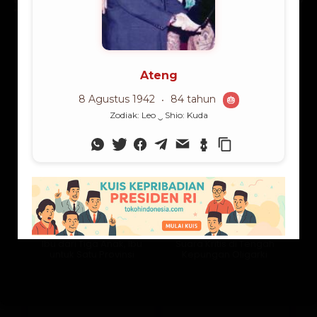
Lama Membaca:
3
menit
Ibu dari Tiga Anak, Ibu
Suara Kritis di Tengah
untuk Satu Provinsi
Kepungan Oligarki