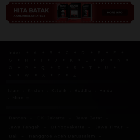
Index
A
B
C
D
E
F
G
H
I
J
K
L
M
N
O
P
Q
R
S
T
U
V
W
X
Y
Z
Islam
Kristen
Katolik
Buddha
Hindu
More
Banten
DKI Jakarta
Jawa Barat
Jawa Tengah
DI Yogyakarta
Jawa Timur
Bali
Nanggroe Aceh Darussalam