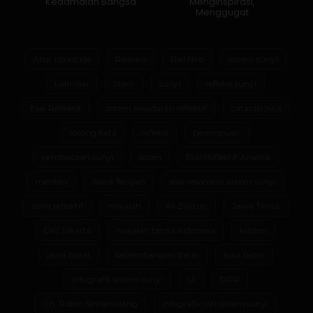
Kedamaian Bangsa
Menginspirasi,
Menggugat
Atur Lorielcide
Rielniro
Riel Niro
sistem sunyi
Laki-laki
Islam
sunyi
refleksi sunyi
Esai Reflektif
sistem kesadaran reflektif
catatan jiwa
lorong kata
refleksi
perempuan
pembacaan sunyi
dosen
Esai Reflektif-Analitis
menteri
Jawa Tengah
esai resonansi sistem sunyi
zona reflektif
majalah
Al-Zaytun
Jawa Timur
DKI Jakarta
majalah berita indonesia
kristen
jawa barat
keseimbangan batin
luka batin
infografik sistem sunyi
UI
DPR
Ch. Robin Simanullang
infografik inti sistem sunyi