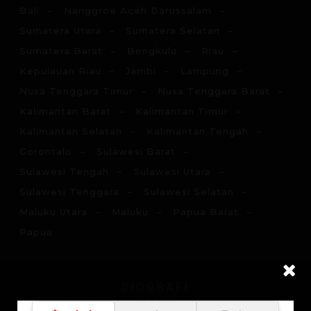
Bali
Nanggroe Aceh Darussalam
Sumatera Utara
Sumatera Selatan
Sumatera Barat
Bengkulu
Riau
Kepulauan Riau
Jambi
Lampung
Nusa Tenggara Timur
Nusa Tenggara Barat
Kalimantan Barat
Kalimantan Timur
Kalimantan Selatan
Kalimantan Tengah
Gorontalo
Sulawesi Barat
Sulawesi Tengah
Sulawesi Utara
Sulawesi Tenggara
Sulawesi Selatan
Maluku Utara
Maluku
Papua Barat
Papua
BIOGRAFI