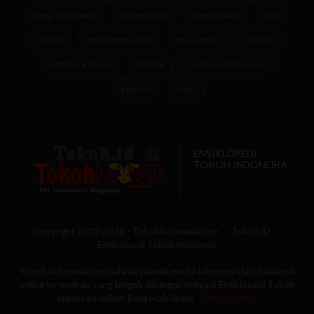
Panji Gumilang
proses diam
pengusaha
dpd
politisi
inti sistem sunyi
guru besar
hukum
Sumatera Utara
Katolik
fraktal sistem sunyi
penulis
iman
ENSIKLOPEDI
TOKOH INDONESIA
Copyright 2002-2026 - TokohIndonesia.com
Tokoh.ID
Ensiklopedi Tokoh Indonesia
Tokoh Indonesia.com adalah sebuah media informasi dan database
online terlengkap yang tengah dibangun menjadi Ensiklopedi Tokoh
Indonesia online. Baca lebih lanjut
'Tentang Kami'
.