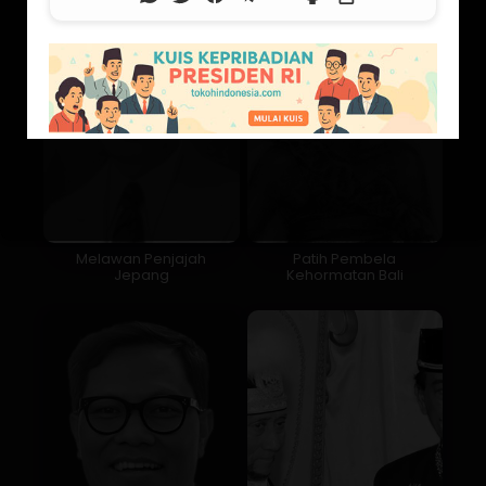
Melawan Penjajah
Patih Pembela
Jepang
Kehormatan Bali