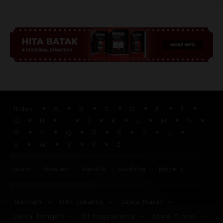
Advertisement
Index
A
B
C
D
E
F
G
H
I
J
K
L
M
N
O
P
Q
R
S
T
U
V
W
X
Y
Z
More
Islam
Kristen
Katolik
Buddha
Banten
DKI Jakarta
Jawa Barat
Jawa Tengah
DI Yogyakarta
Jawa Timur