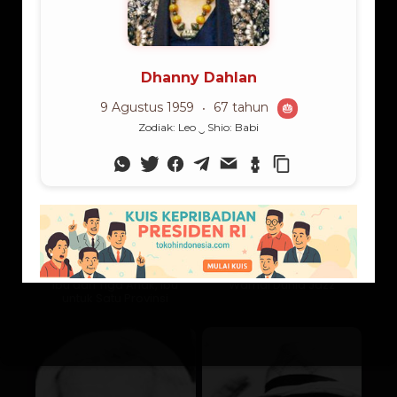
Lama Membaca:
6
menit
Ibu dari Tiga Anak, Ibu
Warnai Dunia Jazz
untuk Satu Provinsi