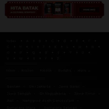
Index
A
B
C
D
E
F
G
H
I
J
K
L
M
N
O
P
Q
R
S
T
U
V
W
X
Y
Z
More
Islam
Kristen
Katolik
Buddha
Banten
DKI Jakarta
Jawa Barat
Jawa Tengah
DI Yogyakarta
Jawa Timur
Bali
Nanggroe Aceh Darussalam
Sumatera Utara
Sumatera Selatan