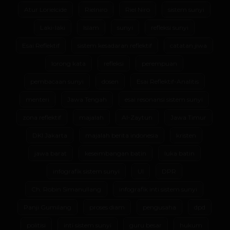
Atur Lorielcide
Rielniro
Riel Niro
sistem sunyi
Laki-laki
Islam
sunyi
refleksi sunyi
Esai Reflektif
sistem kesadaran reflektif
catatan jiwa
lorong kata
refleksi
perempuan
pembacaan sunyi
dosen
Esai Reflektif-Analitis
menteri
Jawa Tengah
esai resonansi sistem sunyi
zona reflektif
majalah
Al-Zaytun
Jawa Timur
DKI Jakarta
majalah berita indonesia
kristen
jawa barat
keseimbangan batin
luka batin
infografik sistem sunyi
UI
DPR
Ch. Robin Simanullang
infografik inti sistem sunyi
Panji Gumilang
proses diam
pengusaha
dpd
politisi
inti sistem sunyi
guru besar
hukum