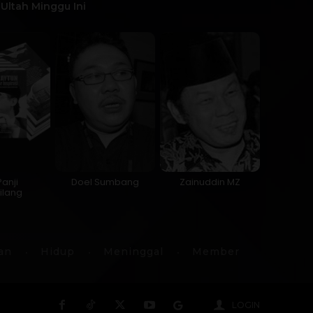
Ultah Minggu Ini
Panji
Doel Sumbang
Zainuddin MZ
ilang
an
Hidup
Meninggal
Member
LOGIN