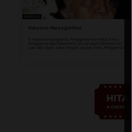
DIREKTORI
Haryono Haryoguritno
Ir. Haryono Haryoguritno, Penggemar dan Pakar Keris /
Penggemar dan Pakar Keris | 26 Jan 1932 | Direktori | H |
Laki-laki, Islam, Jawa Tengah, Ajudan, keris, Penggemar