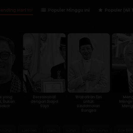
ending Hari Ini
Populer Minggu Ini
Populer (All 
is yang
Bersahabat
Wakafkan Diri
Meng
, Bukan
dengan Siapa
untuk
Mengin
akar
Saja
Kedamaian
Meng
Bangsa
m sunyi
Laki-laki
Islam
sunyi
refleksi sunyi
Esai Refl