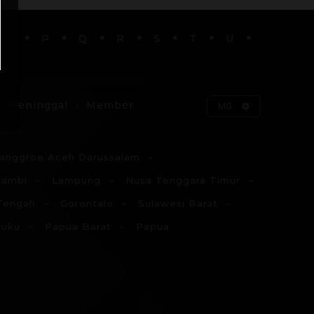
O
P
Q
R
S
T
U
Meninggal
Member
MG
anggroe Aceh Darussalam
Jambi
Lampung
Nusa Tenggara Timur
Tengah
Gorontalo
Sulawesi Barat
luku
Papua Barat
Papua