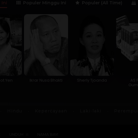
 Ini
Populer Minggu Ini
Populer (All Time)
ot Yen
Ikrar Nusa Bhakti
Sherly Tjoanda
AS 
Gum
Hindu
Kepercayaan
Laki-laki
Perempu
E
UNDUH
NAMA BAYI