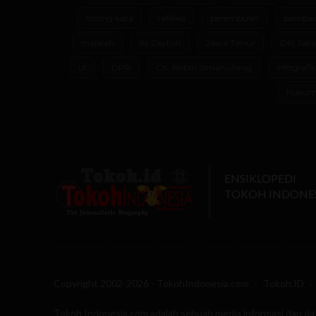
lorong kata
refleksi
perempuan
pembac
majalah
Al-Zaytun
Jawa Timur
DKI Jaka
UI
DPR
Ch. Robin Simanullang
infografik
huku
ENSIKLOPEDI
TOKOH INDONE
Copyright 2002-2026 - TokohIndonesia.com
Tokoh.ID
Tokoh Indonesia.com adalah sebuah media informasi dan da