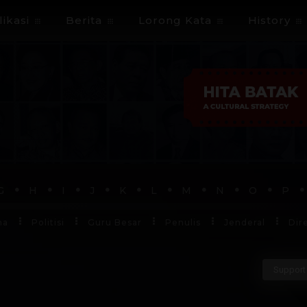
ikasi
Berita
Lorong Kata
History
G
H
I
J
K
L
M
N
O
P
ha
Politisi
Guru Besar
Penulis
Jenderal
Dir
Support 