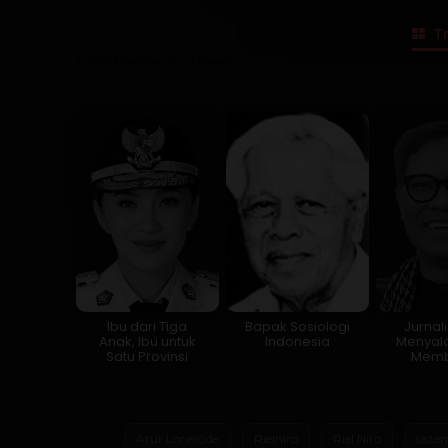
Tr
Lama Membaca:
< 1
menit
Ibu dari Tiga
Bapak Sosiologi
Jurnal
Anak, Ibu untuk
Indonesia
Menyala
Satu Provinsi
Memb
Atur Lorielcide
Rielniro
Riel Niro
siste