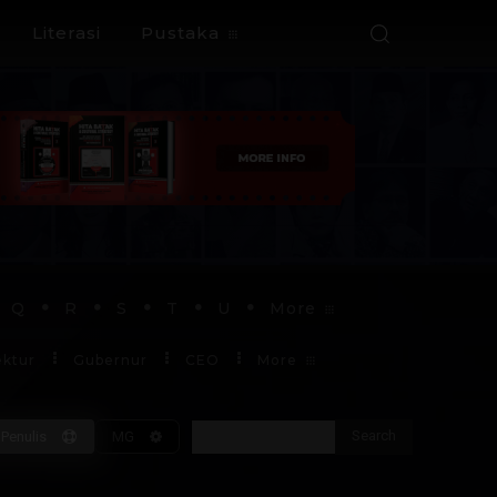
Literasi
Pustaka
Q
R
S
T
U
More
ektur
Gubernur
CEO
More
Search
Penulis
MG
Soekarno