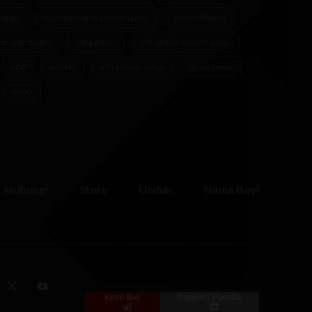
ngah
esai resonansi sistem sunyi
zona reflektif
angan batin
luka batin
infografik sistem sunyi
dpd
politisi
inti sistem sunyi
guru besar
iman
Hubungi
Store
Unduh
Nama Bayi
Kirim Bio
Support Penulis