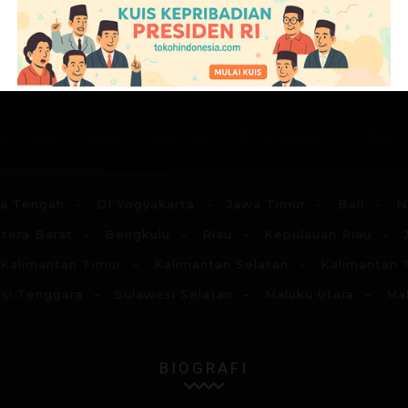
G
H
I
J
K
L
M
N
du
Kepercayaan
Laki-laki
Perempuan
Hidup
a Tengah
DI Yogyakarta
Jawa Timur
Bali
N
tera Barat
Bengkulu
Riau
Kepulauan Riau
Kalimantan Timur
Kalimantan Selatan
Kalimantan 
si Tenggara
Sulawesi Selatan
Maluku Utara
Ma
BIOGRAFI