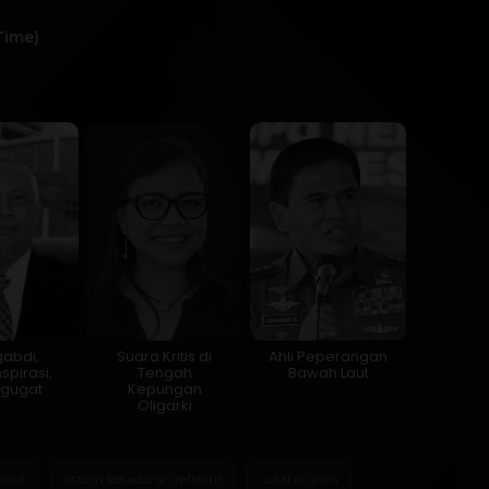
Time)
abdi,
Suara Kritis di
Ahli Peperangan
spirasi,
Tengah
Bawah Laut
gugat
Kepungan
Oligarki
ektif
sistem kesadaran reflektif
catatan jiwa