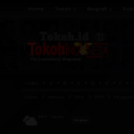
Home
Tokoh
Biografi
Publ
Index
A
B
C
D
E
F
Dosen
Menteri
DPD
DPR
Pengusa
C
28.4
Jakarta
Ringkas