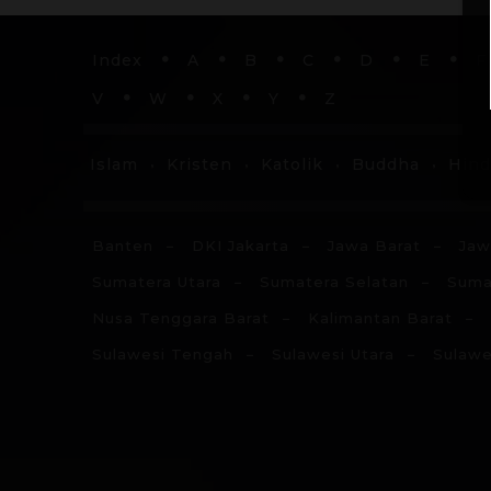
Index
A
B
C
D
E
F
V
W
X
Y
Z
Islam
Kristen
Katolik
Buddha
Hin
Banten
DKI Jakarta
Jawa Barat
Jaw
Sumatera Utara
Sumatera Selatan
Suma
Nusa Tenggara Barat
Kalimantan Barat
Sulawesi Tengah
Sulawesi Utara
Sulawe