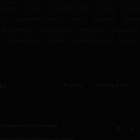
aan sunyi
dosen
Esai Reflektif-Analitis
menteri
Jawa Te
rta
majalah berita indonesia
kristen
jawa barat
keseimb
 inti sistem sunyi
Panji Gumilang
proses diam
pengusaha
m
Sumatera Utara
Katolik
fraktal sistem sunyi
penulis
Pustaka
Tentang Kami
SIA
Ensiklopedi Tokoh Indonesia
tabase online terlengkap yang tengah