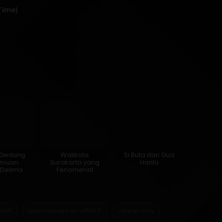
Time)
i Gedung
Walikota
Si Buta dari Gua
emuan
Surakarta yang
Hantu
 Delima
Fenomenal
ektif
sistem kesadaran reflektif
catatan jiwa