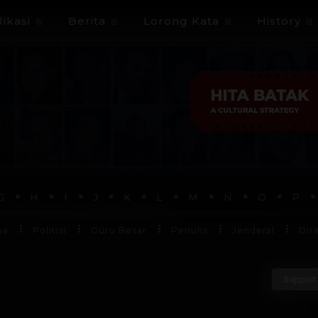
ikasi
Berita
Lorong Kata
History
G
H
I
J
K
L
M
N
O
P
ha
Politisi
Guru Besar
Penulis
Jenderal
Dir
Support 