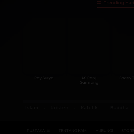
Trending Hari
Roy Suryo
AS Panji
Sherly 
Gumilang
Islam
Kristen
Katolik
Buddha
PUSTAKA
TENTANG KAMI
HUBUNGI
STOR