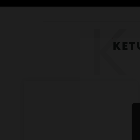
K
KET