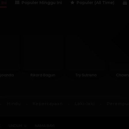
 Ini
Populer Minggu Ini
Populer (All Time)
Tjoanda
Rikard Bagun
Try Sutrisno
Chaeru
Hindu
Kepercayaan
Laki-laki
Perempu
E
UNDUH
NAMA BAYI