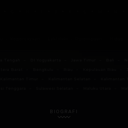
G
H
I
J
K
L
M
N
du
Kepercayaan
Laki-laki
Perempuan
Hidup
a Tengah
DI Yogyakarta
Jawa Timur
Bali
N
tera Barat
Bengkulu
Riau
Kepulauan Riau
Kalimantan Timur
Kalimantan Selatan
Kalimantan 
si Tenggara
Sulawesi Selatan
Maluku Utara
Ma
BIOGRAFI