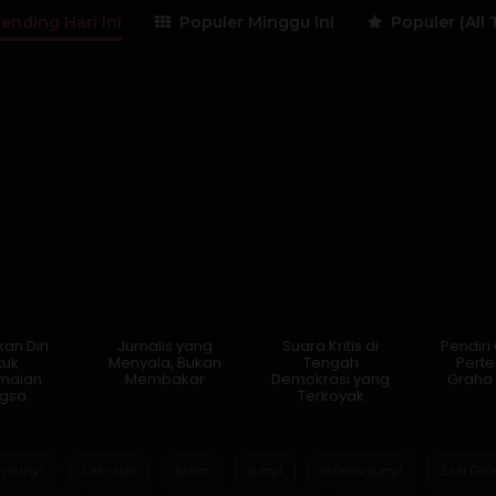
ending Hari Ini
Populer Minggu Ini
Populer (All 
an Diri
Jurnalis yang
Suara Kritis di
Pendir
tuk
Menyala, Bukan
Tengah
Pert
maian
Membakar
Demokrasi yang
Graha
gsa
Terkoyak
m sunyi
Laki-laki
Islam
sunyi
refleksi sunyi
Esai Refl