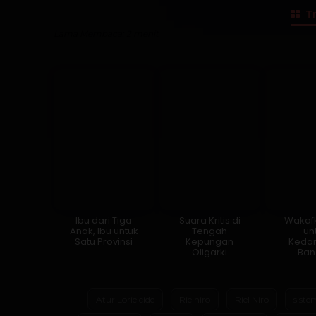
Tr
Lama Membaca:
2
menit
Ibu dari Tiga
Suara Kritis di
Wakafk
Anak, Ibu untuk
Tengah
un
Satu Provinsi
Kepungan
Keda
Oligarki
Ban
Atur Lorielcide
Rielniro
Riel Niro
siste