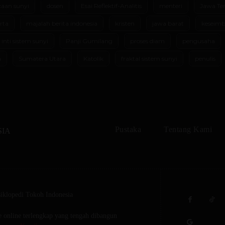
aan sunyi
dosen
Esai Reflektif-Analitis
menteri
Jawa Te
rta
majalah berita indonesia
kristen
jawa barat
keseimb
 inti sistem sunyi
Panji Gumilang
proses diam
pengusaha
m
Sumatera Utara
Katolik
fraktal sistem sunyi
penulis
Pustaka
Tentang Kami
SIA
iklopedi Tokoh Indonesia
 online terlengkap yang tengah dibangun