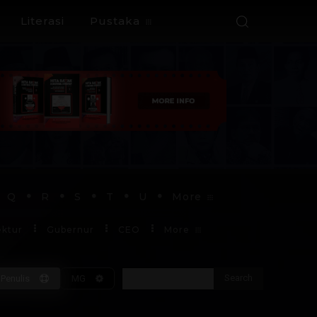
Literasi
Pustaka
Q
R
S
T
U
More
ektur
Gubernur
CEO
More
Search
Penulis
MG
Soekarno