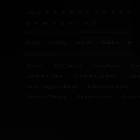
Index
A
B
C
D
E
F
V
W
X
Y
Z
Islam
Kristen
Katolik
Buddha
Hin
Banten
DKI Jakarta
Jawa Barat
Jaw
Sumatera Utara
Sumatera Selatan
Suma
Nusa Tenggara Barat
Kalimantan Barat
Sulawesi Tengah
Sulawesi Utara
Sulawe