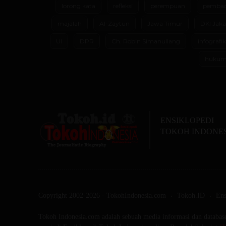
lorong kata
refleksi
perempuan
pembac
majalah
Al-Zaytun
Jawa Timur
DKI Jaka
UI
DPR
Ch. Robin Simanullang
infografik
huku
ENSIKLOPEDI
TOKOH INDONE
Copyright 2002-2026 - TokohIndonesia.com
Tokoh.ID
Ens
Tokoh Indonesia.com adalah sebuah media informasi dan database