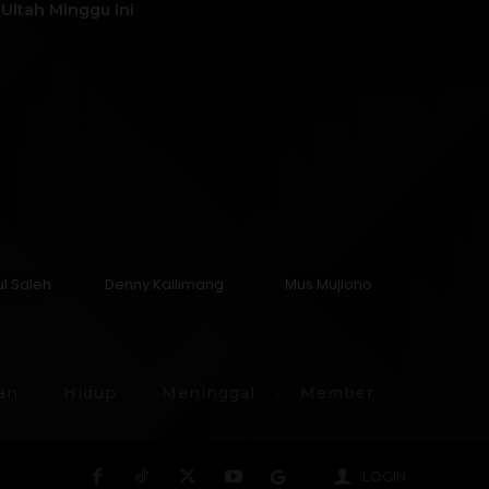
Ultah Minggu Ini
l Saleh
Denny Kailimang
Mus Mujiono
an
Hidup
Meninggal
Member
LOGIN