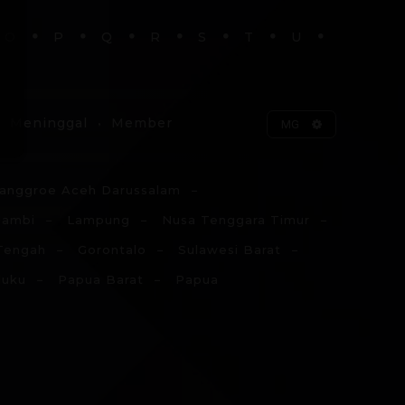
O
P
Q
R
S
T
U
Meninggal
Member
MG
anggroe Aceh Darussalam
Jambi
Lampung
Nusa Tenggara Timur
Tengah
Gorontalo
Sulawesi Barat
luku
Papua Barat
Papua