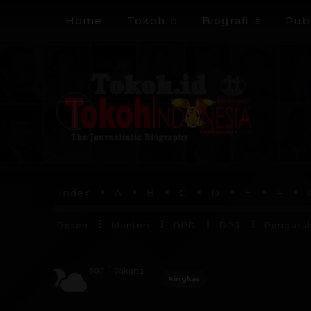
Home
Tokoh
Biografi
Publ
Index
A
B
C
D
E
F
Dosen
Menteri
DPD
DPR
Pengusa
C
30.1
Jakarta
Ringkas