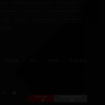
ngah
esai resonansi sistem sunyi
zona reflektif
angan batin
luka batin
infografik sistem sunyi
dpd
politisi
inti sistem sunyi
guru besar
iman
Hubungi
Store
Unduh
Nama Bayi
Kirim Bio
Support Penulis