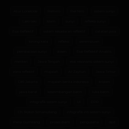
Atur Lorielcide
Rielniro
Riel Niro
sistem sunyi
Laki-laki
Islam
sunyi
refleksi sunyi
Esai Reflektif
sistem kesadaran reflektif
catatan jiwa
lorong kata
refleksi
perempuan
pembacaan sunyi
dosen
Esai Reflektif-Analitis
menteri
Jawa Tengah
esai resonansi sistem sunyi
zona reflektif
majalah
Al-Zaytun
Jawa Timur
DKI Jakarta
majalah berita indonesia
kristen
jawa barat
keseimbangan batin
luka batin
infografik sistem sunyi
UI
DPR
Ch. Robin Simanullang
infografik inti sistem sunyi
Panji Gumilang
proses diam
pengusaha
dpd