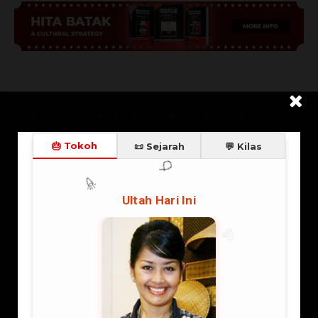
Index
A
B
C
D
E
F
G
H
I
J
K
L
M
N
O
P
Q
R
S
T
U
V
W
X
Y
Z
Islam
Kristen
Katolik
Buddha
Hindu
More
Banten
DKI Jakarta
Jawa Barat
Jawa Tengah
DI Yogyakarta
Jawa Timur
Bali
Nanggroe Aceh Darussalam