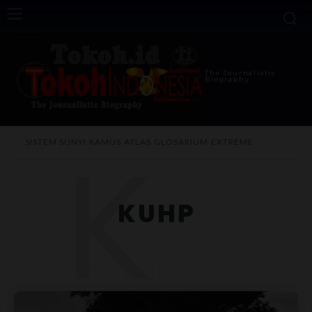
The Journalistic
Biography
K
SISTEM SUNYI
KAMUS
ATLAS
GLOSARIUM
EXTREME
KUHP