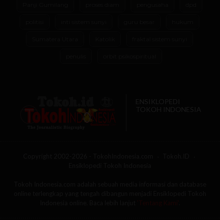
Panji Gumilang
proses diam
pengusaha
dpd
politisi
inti sistem sunyi
guru besar
hukum
Sumatera Utara
Katolik
fraktal sistem sunyi
penulis
orbit psikospiritual
ENSIKLOPEDI
TOKOH INDONESIA
Copyright 2002-2026 - TokohIndonesia.com
Tokoh.ID
Ensiklopedi Tokoh Indonesia
Tokoh Indonesia.com adalah sebuah media informasi dan database
online terlengkap yang tengah dibangun menjadi Ensiklopedi Tokoh
Indonesia online. Baca lebih lanjut
'Tentang Kami'
.