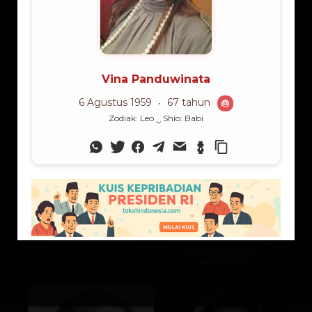
Lama Membaca:
2
menit
Ibu dari Tiga Anak, Ibu
Ephorus HKBP 2024-
untuk Satu Provinsi
2028: Pemimpin yang
Berani, Gembala
yang Peduli