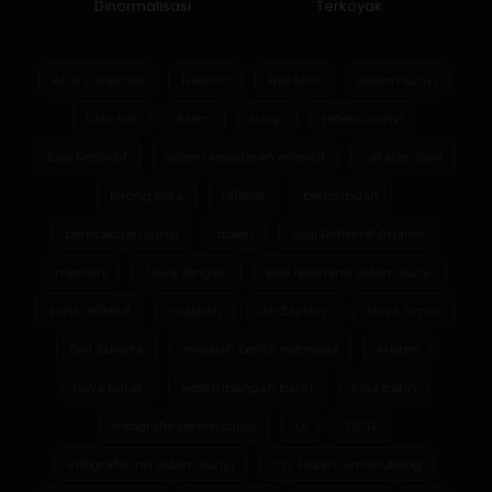
Dinormalisasi
Terkoyak
Atur Lorielcide
Rielniro
Riel Niro
sistem sunyi
Laki-laki
Islam
sunyi
refleksi sunyi
Esai Reflektif
sistem kesadaran reflektif
catatan jiwa
lorong kata
refleksi
perempuan
pembacaan sunyi
dosen
Esai Reflektif-Analitis
menteri
Jawa Tengah
esai resonansi sistem sunyi
zona reflektif
majalah
Al-Zaytun
Jawa Timur
DKI Jakarta
majalah berita indonesia
kristen
jawa barat
keseimbangan batin
luka batin
infografik sistem sunyi
UI
DPR
infografik inti sistem sunyi
Ch. Robin Simanullang