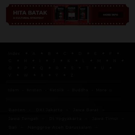
Advertisement
Index
A
B
C
D
E
F
G
H
I
J
K
L
M
N
O
P
Q
R
S
T
U
V
W
X
Y
Z
More
Islam
Kristen
Katolik
Buddha
Banten
DKI Jakarta
Jawa Barat
Jawa Tengah
DI Yogyakarta
Jawa Timur
Bali
Nanggroe Aceh Darussalam