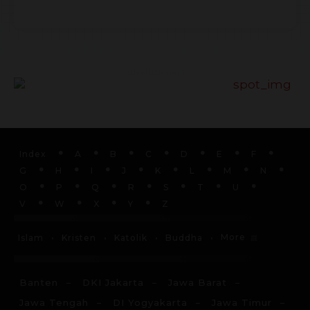
Advertisement
Index
A
B
C
D
E
F
G
H
I
J
K
L
M
N
O
P
Q
R
S
T
U
V
W
X
Y
Z
More
Islam
Kristen
Katolik
Buddha
Banten
DKI Jakarta
Jawa Barat
Jawa Tengah
DI Yogyakarta
Jawa Timur