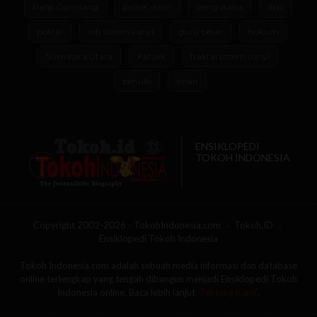
Panji Gumilang
proses diam
pengusaha
dpd
politisi
inti sistem sunyi
guru besar
hukum
Sumatera Utara
Katolik
fraktal sistem sunyi
penulis
iman
ENSIKLOPEDI
TOKOH INDONESIA
Copyright 2002-2026 - TokohIndonesia.com
Tokoh.ID
Ensiklopedi Tokoh Indonesia
Tokoh Indonesia.com adalah sebuah media informasi dan database
online terlengkap yang tengah dibangun menjadi Ensiklopedi Tokoh
Indonesia online. Baca lebih lanjut
'Tentang Kami'
.