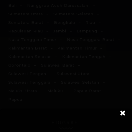
Bali
Nanggroe Aceh Darussalam
Sumatera Utara
Sumatera Selatan
Sumatera Barat
Bengkulu
Riau
Kepulauan Riau
Jambi
Lampung
Nusa Tenggara Timur
Nusa Tenggara Barat
Kalimantan Barat
Kalimantan Timur
Kalimantan Selatan
Kalimantan Tengah
Gorontalo
Sulawesi Barat
Sulawesi Tengah
Sulawesi Utara
Sulawesi Tenggara
Sulawesi Selatan
Maluku Utara
Maluku
Papua Barat
Papua
BIOGRAFI