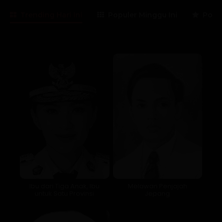
Trending Hari Ini
Populer Minggu Ini
Popul
Lama Membaca:
4
menit
Ibu dari Tiga Anak, Ibu
Melawan Penjajah
untuk Satu Provinsi
Jepang