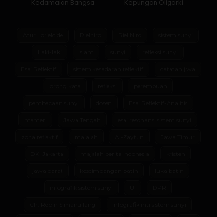
Kedamaian Bangsa
Kepungan Oligarki
Atur Lorielcide
Rielniro
Riel Niro
sistem sunyi
Laki-laki
Islam
sunyi
refleksi sunyi
Esai Reflektif
sistem kesadaran reflektif
catatan jiwa
lorong kata
refleksi
perempuan
pembacaan sunyi
dosen
Esai Reflektif-Analitis
menteri
Jawa Tengah
esai resonansi sistem sunyi
zona reflektif
majalah
Al-Zaytun
Jawa Timur
DKI Jakarta
majalah berita indonesia
kristen
jawa barat
keseimbangan batin
luka batin
infografik sistem sunyi
UI
DPR
Ch. Robin Simanullang
infografik inti sistem sunyi