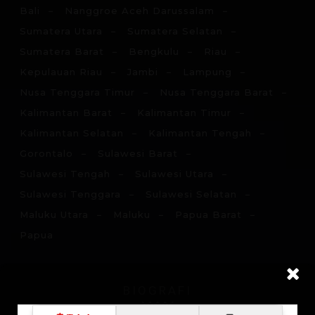
Bali
Nanggroe Aceh Darussalam
Sumatera Utara
Sumatera Selatan
Sumatera Barat
Bengkulu
Riau
Kepulauan Riau
Jambi
Lampung
Nusa Tenggara Timur
Nusa Tenggara Barat
Kalimantan Barat
Kalimantan Timur
Kalimantan Selatan
Kalimantan Tengah
Gorontalo
Sulawesi Barat
Sulawesi Tengah
Sulawesi Utara
Sulawesi Tenggara
Sulawesi Selatan
Maluku Utara
Maluku
Papua Barat
Papua
BIOGRAFI