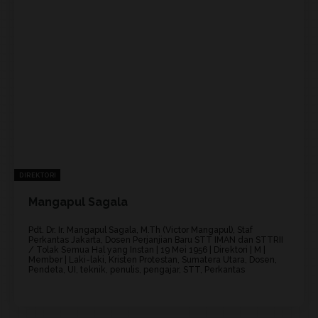
DIREKTORI
Mangapul Sagala
Pdt. Dr. Ir. Mangapul Sagala, M.Th (Victor Mangapul), Staf
Perkantas Jakarta, Dosen Perjanjian Baru STT IMAN dan STTRII
/ Tolak Semua Hal yang Instan | 19 Mei 1956 | Direktori | M |
Member | Laki-laki, Kristen Protestan, Sumatera Utara, Dosen,
Pendeta, UI, teknik, penulis, pengajar, STT, Perkantas