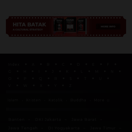
Advertisement
Index
A
B
C
D
E
F
G
H
I
J
K
L
M
N
O
P
Q
R
S
T
U
V
W
X
Y
Z
More
Islam
Kristen
Katolik
Buddha
Banten
DKI Jakarta
Jawa Barat
Jawa Tengah
DI Yogyakarta
Jawa Timur