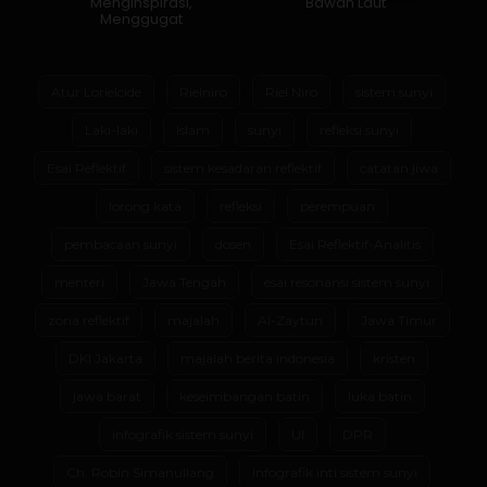
Menginspirasi,
Bawah Laut
Menggugat
Atur Lorielcide
Rielniro
Riel Niro
sistem sunyi
Laki-laki
Islam
sunyi
refleksi sunyi
Esai Reflektif
sistem kesadaran reflektif
catatan jiwa
lorong kata
refleksi
perempuan
pembacaan sunyi
dosen
Esai Reflektif-Analitis
menteri
Jawa Tengah
esai resonansi sistem sunyi
zona reflektif
majalah
Al-Zaytun
Jawa Timur
DKI Jakarta
majalah berita indonesia
kristen
jawa barat
keseimbangan batin
luka batin
infografik sistem sunyi
UI
DPR
Ch. Robin Simanullang
infografik inti sistem sunyi