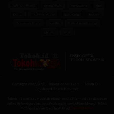
Panji Gumilang
proses diam
pengusaha
dpd
politisi
inti sistem sunyi
guru besar
hukum
Sumatera Utara
Katolik
fraktal sistem sunyi
penulis
iman
ENSIKLOPEDI
TOKOH INDONESIA
Copyright 2002-2026 - TokohIndonesia.com
Tokoh.ID
Ensiklopedi Tokoh Indonesia
Tokoh Indonesia.com adalah sebuah media informasi dan database
online terlengkap yang tengah dibangun menjadi Ensiklopedi Tokoh
Indonesia online. Baca lebih lanjut
'Tentang Kami'
.