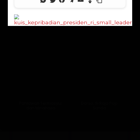
Lama Membaca:
6
menit
Pahlawan Termasyur
Darso, Si Raja Pop
dari Minahasa
Sunda