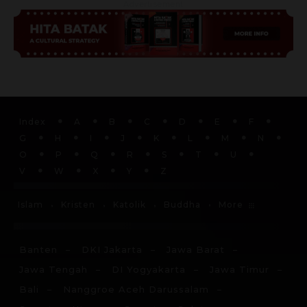
Advertisement
Index
A
B
C
D
E
F
G
H
I
J
K
L
M
N
O
P
Q
R
S
T
U
V
W
X
Y
Z
More
Islam
Kristen
Katolik
Buddha
Banten
DKI Jakarta
Jawa Barat
Jawa Tengah
DI Yogyakarta
Jawa Timur
Bali
Nanggroe Aceh Darussalam