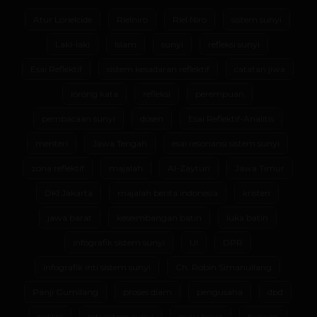
Atur Lorielcide
Rielniro
Riel Niro
sistem sunyi
Laki-laki
Islam
sunyi
refleksi sunyi
Esai Reflektif
sistem kesadaran reflektif
catatan jiwa
lorong kata
refleksi
perempuan
pembacaan sunyi
dosen
Esai Reflektif-Analitis
menteri
Jawa Tengah
esai resonansi sistem sunyi
zona reflektif
majalah
Al-Zaytun
Jawa Timur
DKI Jakarta
majalah berita indonesia
kristen
jawa barat
keseimbangan batin
luka batin
infografik sistem sunyi
UI
DPR
infografik inti sistem sunyi
Ch. Robin Simanullang
Panji Gumilang
proses diam
pengusaha
dpd
politisi
inti sistem sunyi
guru besar
hukum